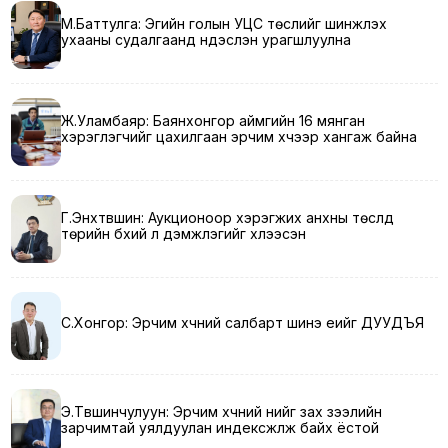
М.Баттулга: Эгийн голын УЦС төслийг шинжлэх
ухааны судалгаанд үндэслэн урагшлуулна
Ж.Уламбаяр: Баянхонгор аймгийн 16 мянган
хэрэглэгчийг цахилгаан эрчим хүчээр хангаж байна
Г.Энхтүвшин: Аукционоор хэрэгжих анхны төслүүд
төрийн бүхий л дэмжлэгийг хүлээсэн
С.Хонгор: Эрчим хүчний салбарт шинэ үеийг ДУУДЪЯ
Э.Түвшинчулуун: Эрчим хүчний үнийг зах зээлийн
зарчимтай уялдуулан индексжүүлж байх ёстой