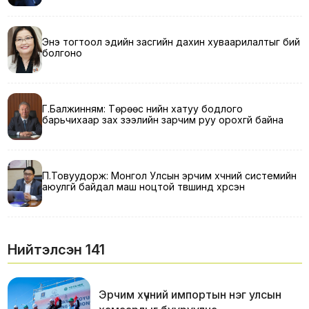
Энэ тогтоол эдийн засгийн дахин хуваарилалтыг бий
болгоно
Г.Балжинням: Төрөөс үнийн хатуу бодлого
барьчихаар зах зээлийн зарчим руу орохгүй байна
П.Товуудорж: Монгол Улсын эрчим хүчний системийн
аюулгүй байдал маш ноцтой түвшинд хүрсэн
Нийтэлсэн 141
Эрчим хүчний импортын нэг улсын