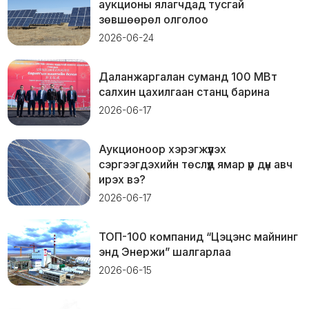
аукционы ялагчдад тусгай
зөвшөөрөл олголоо
2026-06-24
Даланжаргалан суманд 100 МВт
салхин цахилгаан станц барина
2026-06-17
Аукционоор хэрэгжүүлэх
сэргээгдэхийн төслүүд ямар үр дүн авч
ирэх вэ?
2026-06-17
ТОП-100 компанид “Цэцэнс майнинг
энд Энержи” шалгарлаа
2026-06-15