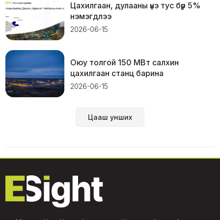
Цахилгаан, дулааны үнэ тус бүр 5%
нэмэгдлээ
2026-06-15
Оюу толгой 150 МВт салхин
цахилгаан станц барина
2026-06-15
Цааш унших