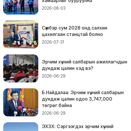
хамаарлыг бууруулна
2026-08-03
Сүмбэр сум 2028 онд салхин
цахилгаан станцтай болно
2026-07-31
Эрчим хүчний салбарын ажиллагчдын
дундаж цалин хэд вэ?
2026-06-29
Б.Найдалаа: Эрчим хүчний салбарын
дундаж цалин одоо 3,747,000
төгрөг байна
2026-06-29
ЭХЗХ: Сэргээгдэх эрчим хүчний