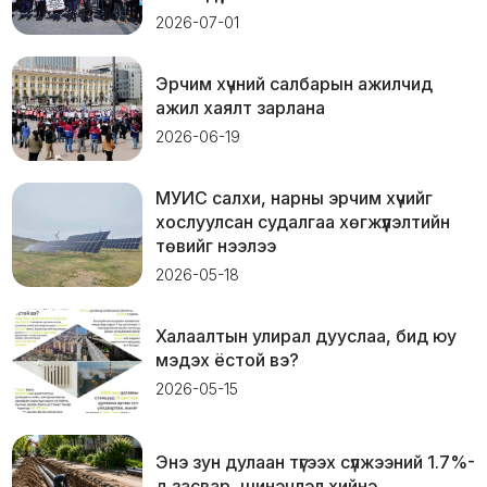
2026-07-01
Эрчим хүчний салбарын ажилчид
ажил хаялт зарлана
2026-06-19
МУИС салхи, нарны эрчим хүчийг
хослуулсан судалгаа хөгжүүлэлтийн
төвийг нээлээ
2026-05-18
Халаалтын улирал дууслаа, бид юу
мэдэх ёстой вэ?
2026-05-15
Энэ зун дулаан түгээх сүлжээний 1.7%-
д засвар, шинэчлэл хийнэ