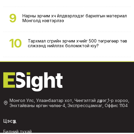
9
Нарны эрчим хүч үйлдвэрлэдэг барилгын материал
Монголд нэвтэрлээ
10
Тархмал үүсгүүрийн эрчим хүчийг 500 төгрөгөөр төв
сүлжээнд нийлүүлэх боломжтой юу?
Монгол Улс, Улаанбаатар хот, Чингэлтэй дүүрэг,1-р хороо,
Энхтайваны өргөн чөлөө-4, Экспрессцамхаг, Оффис 1104
Цэсүүд
Бидний тухай