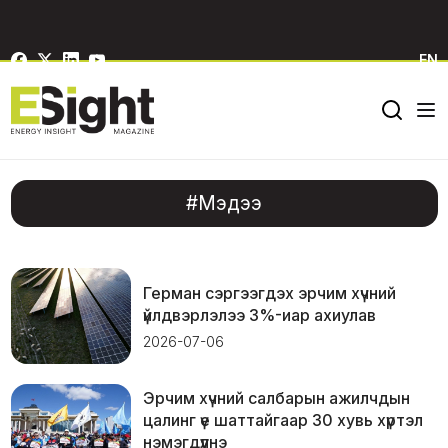
EN
#Мэдээ
Герман сэргээгдэх эрчим хүчний
үйлдвэрлэлээ 3%-иар ахиулав
2026-07-06
Эрчим хүчний салбарын ажилчдын
цалинг үе шаттайгаар 30 хувь хүртэл
нэмэгдүүлнэ