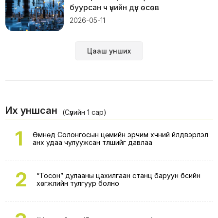
буурсан ч үнийн дүн өсөв
2026-05-11
Цааш унших
Их уншсан
(Сүүлийн 1 сар)
1
Өмнөд Солонгосын цөмийн эрчим хүчний үйлдвэрлэл
анх удаа чулуужсан түлшийг давлаа
2
“Тосон” дулааны цахилгаан станц баруун бүсийн
хөгжлийн тулгуур болно