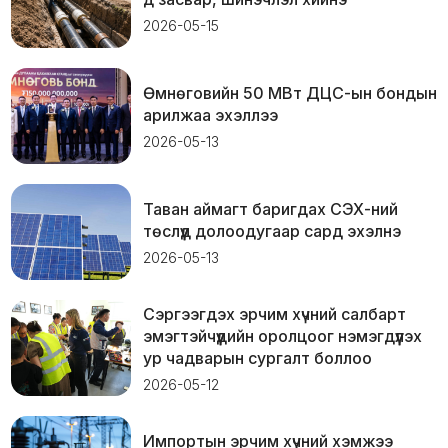
2026-05-15
Өмнөговийн 50 МВт ДЦС-ын бондын
арилжаа эхэллээ
2026-05-13
Таван аймагт баригдах СЭХ-ний
төслүүд долоодугаар сард эхэлнэ
2026-05-13
Сэргээгдэх эрчим хүчний салбарт
эмэгтэйчүүдийн оролцоог нэмэгдүүлэх
ур чадварын сургалт боллоо
2026-05-12
Импортын эрчим хүчний хэмжээ