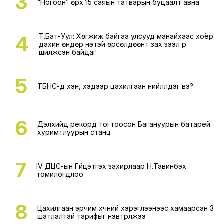
3
“Ногоон” өрх 15 саяын татварын буцаалт авна
4
Т.Бат-Уул: Хөгжиж байгаа улсууд манайхаас хоёр
дахин өндөр үнэтэй өрсөлдөөнт зах зээл рүү
шилжсэн байдаг
5
ТБНС-д хэн, хэдээр цахилгаан нийлүүлдэг вэ?
6
Дэлхийд рекорд тогтоосон Багануурын батарей
хуримтлуурын станц
7
IV ДЦС-ын Гүйцэтгэх захирлаар Н.Тавинбэх
томилогдлоо
8
Цахилгаан эрчим хүчний хэрэглээнээс хамаарсан 3
шатлалтай тарифыг нэвтрүүлжээ