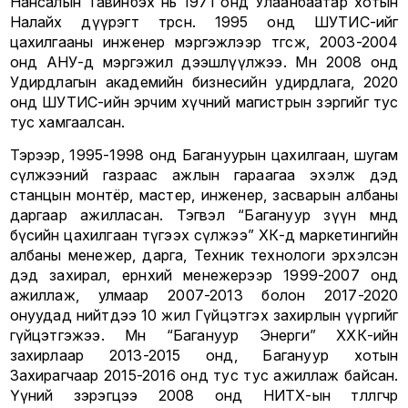
Нансалын Тавинбэх нь 1971 онд Улаанбаатар хотын
Налайх дүүрэгт төрсөн. 1995 онд ШУТИС-ийг
цахилгааны инженер мэргэжлээр төгсөж, 2003-2004
онд АНУ-д мэргэжил дээшлүүлжээ. Мөн 2008 онд
Удирдлагын академийн бизнесийн удирдлага, 2020
онд ШУТИС-ийн эрчим хүчний магистрын зэргийг тус
тус хамгаалсан.
Тэрээр, 1995-1998 онд Багануурын цахилгаан, шугам
сүлжээний газраас ажлын гараагаа эхэлж дэд
станцын монтёр, мастер, инженер, засварын албаны
даргаар ажилласан. Тэгвэл “Багануур зүүн өмнөд
бүсийн цахилгаан түгээх сүлжээ” ХК-д маркетингийн
албаны менежер, дарга, Техник технологи эрхэлсэн
дэд захирал, ерөнхий менежерээр 1999-2007 онд
ажиллаж, улмаар 2007-2013 болон 2017-2020
онуудад нийтдээ 10 жил Гүйцэтгэх захирлын үүргийг
гүйцэтгэжээ. Мөн “Багануур Энерги” ХХК-ийн
захирлаар 2013-2015 онд, Багануур хотын
Захирагчаар 2015-2016 онд тус тус ажиллаж байсан.
Үүний зэрэгцээ 2008 онд НИТХ-ын төлөөлөгчөөр