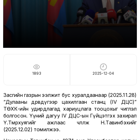
1893
2025-12-04
Засгийн газрын ээлжит бус хуралдаанаар (2025.11.28)
“Дулааны дөрөвдүгээр цахилгаан станц (IV ДЦС)”
ТӨХК-ийн удирдлагад хариуцлага тооцохыг чиглэл
болгосон. Үүний дагуу IV ДЦС-ын Гүйцэтгэх захирал
Ү.Төмөрхуягийг ажлаас чөлөөлж Н.Тавинбэхийг
(2025.12.02) томилжээ.