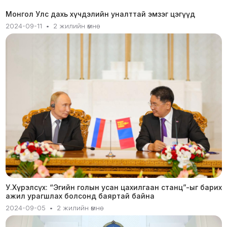
Монгол Улс дахь хүчдэлийн уналттай эмзэг цэгүүд
2024-09-11
•
2 жилийн өмнө
У.Хүрэлсүх: “Эгийн голын усан цахилгаан станц”-ыг барих
ажил урагшлах болсонд баяртай байна
2024-09-05
•
2 жилийн өмнө