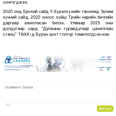
сонгогджээ.
2020 онд Ерөнхий сайд У.Хүрэлсүхийн танхимд Эрчим
хүчний сайд, 2022 оноос хойш Төрийн нарийн бичгийн
даргаар ажилласан билээ. Улмаар 2025 оны
долдугаар сард “Дулааны гуравдугаар цахилгаан
станц” ТӨХК-д Бүрэн эрхт төлөөлөгчөөр томилогдсон юм.
280
Илгээх