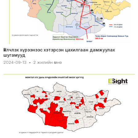
Үйлчлэх хүрээнээс хэтэрсэн цахилгаан дамжуулах
шугамууд
2024-09-13
•
2 жилийн өмнө