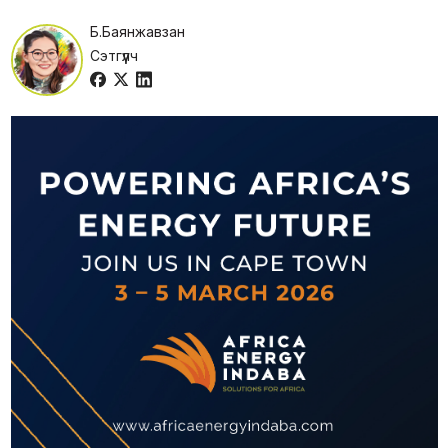
Б.Баянжавзан
Сэтгүүлч