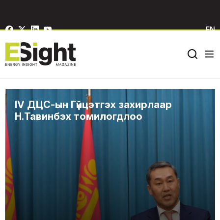
EN
IV ДЦС-ын Гүйцэтгэх захирлаар
Н.Тавинбэх томилогдлоо