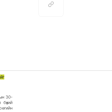
йг
ын 30-
 бүхий
рөгийн