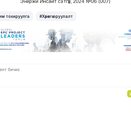
Энержи Инсайт сэтгүүл, 2024 №06 (007)
им тохируулга
#Хөрөнгө оруулалт