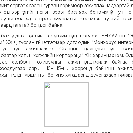
мийг сэргээх гэсэн гурван горимоор ажиллах чадвартай б
 эдгээр үүргийг нэгэн зэрэг биелүүлэх боломжгүй тул нэг 
 рүү шилжүүлэхдээ программчлалыг өөрчилж, тусгай тохи
шаардлагатай болдог байна.
 байгуулах төслийн ерөнхий гүйцэтгэгчээр БНХАУ-ын “
и” ХХК, туслан гүйцэтгэгчээр дотоодын “Монхорус интер
тус тус ажиллажээ. Станцын цаашдын үйл ажилл
нбаатар хотын хөгжлийн корпораци” ХК хариуцах юм. Од
аар холболт тохируулгын ажил үргэлжилж байгаа 
хоёрдугаар сарын 10- 15-ны хооронд байнгын ажилл
ахын тулд туршилтыг богино хугацаанд дуусгахаар төлөв