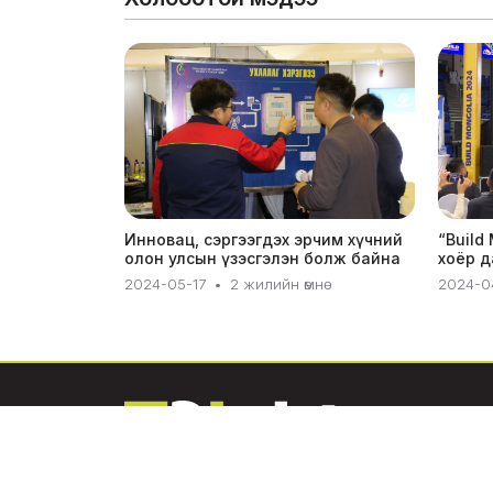
Инновац, сэргээгдэх эрчим хүчний
“Build
олон улсын үзэсгэлэн болж байна
хоёр д
2024-05-17
•
2 жилийн өмнө
2024-0