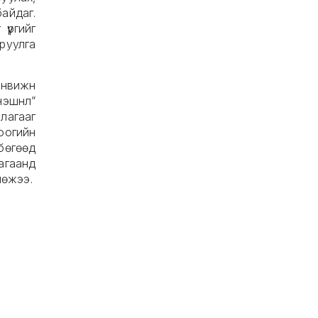
айдаг.
үүргийг
руулга
Энвижн
нэшнл”
агааг
оогийн
бөгөөд
агаанд
лөжээ.