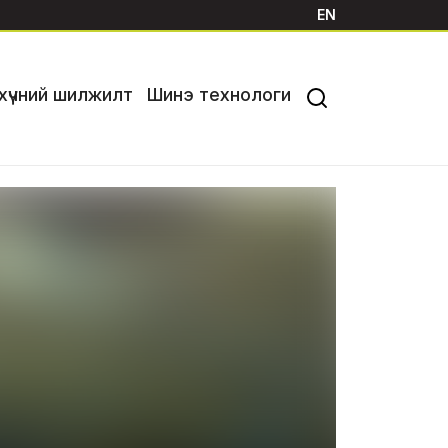
EN
хүчний шилжилт
Шинэ технологи