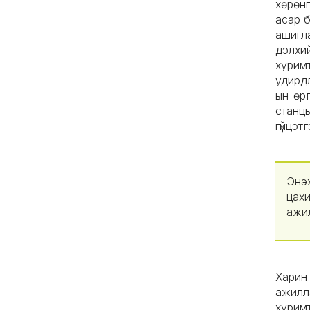
хөрөн
асар б
ашигл
дэлхи
хурим
удирдл
ын өр
станц
гүйцэт
Энэ
цах
ажи
Харин
ажилл
хурим