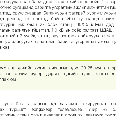
гө оруулалтаар баригджээ. Гэрээ хийснээс хойш 2.5 са
огино хугацаанд барилга угсралтын ажлыг амжилттай гүй
алтад оруулснаараа Багануурын батарей хуримтлуурын
йд рекорд тогтоогоод байна. Энэ хугацаанд эрчим 
тлуурын иж бүрэн 27 блок станц, 110/35 кВ-ын дэд 
агын барилгын гүйцэтгэл, 110 кВ-ын хоёр хэлхээт ЦДАШ, 
гөтгөлийн 2 ячейк, станц руу нэвтрэх сайжруулсан зам
ын ус зайлуулах далангийн барилга угсралтын ажлыг ц
гэжээ.
хүү станц өвлийн оргил ачааллын үеэр 20-25 мянган өр
илгаан эрчим хүчээр дөрвөн цагийн турш хангах үүрэ
ллах юм.
 зуны бага ачааллын үед давтамж тохируулгын го
ах туршилт эхлүүлэхээр төлөвлөжээ. Учир нь б
тлуурын станц оргил ачаалалд оролцох, давтамж тохир