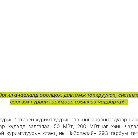
 Оргил ачаалалд оролцох, давтамж тохируулах, системи
сэргээх гурван горимоор ажиллах чадвартай -
уурын батарей хуримтлуурын станцыг арваннэгдүгээр сар
өр хүчдэлд залгалаа. 50 МВт, 200 МВт.цаг хүчин чадал
ей хуримтлуурын станц нь Нийслэлийн 293 тэрбум төг