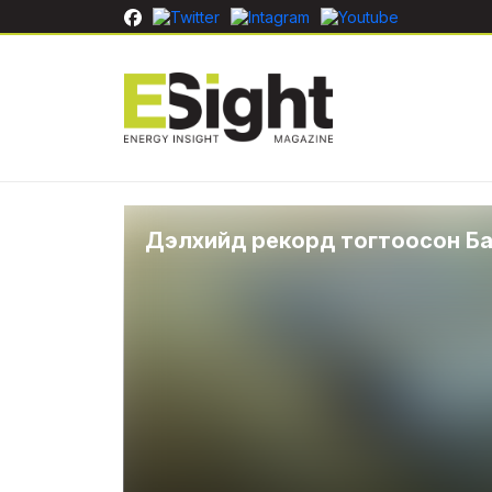
Дэлхийд рекорд тогтоосон Б