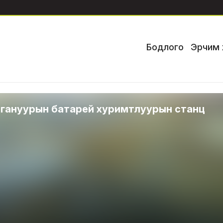
Бодлого
Эрчим 
агануурын батарей хуримтлуурын станц