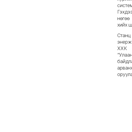
систе
Гэхдээ
нөгөө
хийх 
Станц
энерж
ХХК 
“Улаа
байдл
арван
оруул