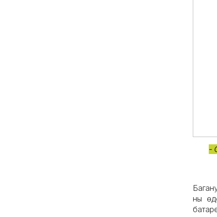
-
Баган
ны өд
батар