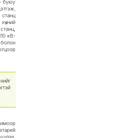
р буюу
цэтгэж,
 станц
хүчний
станц,
110 кВ-
 болон
огцоор
хийг
гтэй
римоор
атарей
уулах,