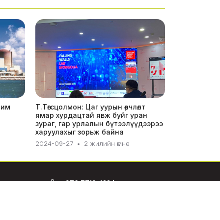
чим
Т.Төгсцолмон: Цаг уурын өөрчлөлт
ямар хурдацтай явж буйг уран
зураг, гар урлалын бүтээлүүдээрээ
харуулахыг зорьж байна
2024-09-27
•
2 жилийн өмнө
+976 7710 4334
info@esight.mn