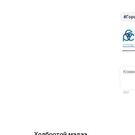
#Гор
280
Холбоотой мэдээ