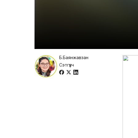
Б.Баянжавзан
Сэтгүүлч