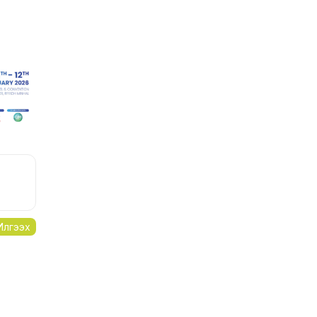
Илгээх