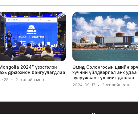
 Mongolia 2024” үзэсгэлэн
Өмнөд Солонгосын цөмийн эр
ахь өдрөө зохион байгуулагдлаа
хүчний үйлдвэрлэл анх удаа
чулуужсан түлшийг давлаа
4-25
•
2 жилийн өмнө
2024-09-17
•
2 жилийн өмнө
Цэсүүд
Бидний тухай
Хамтран ажиллах