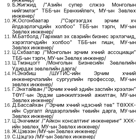
Б.Жигжид /”Азийн супер сүлжээ Монголын
нийгэмлэг” ТББ-ын Ерөнхийлөгч, МУ-ын Зөвлөх
инженер/
Ж.Осгонбаатар /”Сэргээгдэх эрчим хүч
үйлдвэрлэгчдийн холбоо” ТББ-ын тэргүүн, МУ-ын
Зөвлөх инженер/
М.Батболд /Тархмал эх үүсвэрийн бизнес эрхлэгчид,
хэрэглэгчдийн холбоо” ТББ-ын гишүүн, МУ-ын
Зөвлөх инженер/
Ц.Сүхбаатар /”Монголын эрчим хүчний ассоциаци”
ТББ-ын тэргүүн, МУ-ын Зөвлөх инженер/
Ц.Түмэнцогт /Монголын Бизнесийн Зөвлөлийн
Удирдах зөвлөлийн дарга/
Н.Энэбиш /ШУТИС-ийн Эрчим хүчний
инженерчлэлийн сургуулийн профессор, МУ-ын
зөвлөх инженер/
Г.Энхтайван /”Эрчим хүчний эдийн засгийн хүрээлэн”
ТӨҮГ-ын Эрдэм шинжилгээний ажилтан, МУ-ын
Зөвлөх инженер/
Д.Бассайхан /”Эрчим хүчний үндэсний төв” ТӨХХК-
ийн Сургалт үйлдвэрлэлийн төвийн дарга, МУ-ын
Зөвлөх инженер/
Ц.Энхчимэг /”Айкон консалтинг инженеринг” ХХК-
ийн зөвлөх, МУ-ын Зөвлөх инженер/
Ж.Цэвээн /МУ-ын Зөвлөх инженер/
С.Цэцгээ /МУ-ын Зөвлөх инженер/