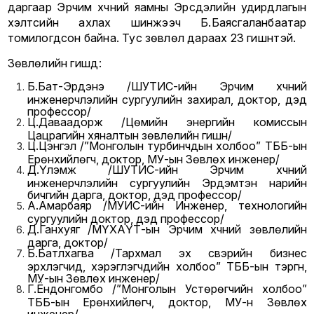
даргаар Эрчим хүчний яамны Эрсдэлийн удирдлагын
хэлтсийн ахлах шинжээч Б.Баясгаланбаатар
томилогдсон байна. Тус зөвлөл дараах 23 гишүүнтэй.
Зөвлөлийн гишүүд:
Б.Бат-Эрдэнэ /ШУТИС-ийн Эрчим хүчний
инженерчлэлийн сургуулийн захирал, доктор, дэд
профессор/
Ц.Даваадорж /Цөмийн энергийн комиссын
Цацрагийн хяналтын зөвлөлийн гишүүн/
Ц.Цэнгэл /”Монголын турбинчдын холбоо” ТББ-ын
Ерөнхийлөгч, доктор, МУ-ын Зөвлөх инженер/
Д.Үлэмж /ШУТИС-ийн Эрчим хүчний
инженерчлэлийн сургуулийн Эрдэмтэн нарийн
бичгийн дарга, доктор, дэд профессор/
А.Амарбаяр /МУИС-ийн Инженер, технологийн
сургуулийн доктор, дэд профессор/
Д.Ганхуяг /МҮХАҮТ-ын Эрчим хүчний зөвлөлийн
дарга, доктор/
Б.Батлхагва /Тархмал эх үүсвэрийн бизнес
эрхлэгчид, хэрэглэгчдийн холбоо” ТББ-ын тэргүүн,
МУ-ын Зөвлөх инженер/
Г.Ёндонгомбо /”Монголын Устөрөгчийн холбоо”
ТББ-ын Ерөнхийлөгч, доктор, МУ-н Зөвлөх
инженер/