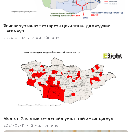
Үйлчлэх хүрээнээс хэтэрсэн цахилгаан дамжуулах
шугамууд
2024-09-13
•
2 жилийн өмнө
Монгол Улс дахь хүчдэлийн уналттай эмзэг цэгүүд
2024-09-11
•
2 жилийн өмнө