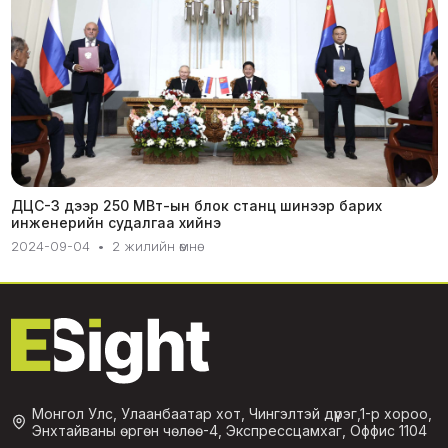
ДЦС-3 дээр 250 МВт-ын блок станц шинээр барих
инженерийн судалгаа хийнэ
2024-09-04
•
2 жилийн өмнө
Монгол Улс, Улаанбаатар хот, Чингэлтэй дүүрэг,1-р хороо,
Энхтайваны өргөн чөлөө-4, Экспрессцамхаг, Оффис 1104