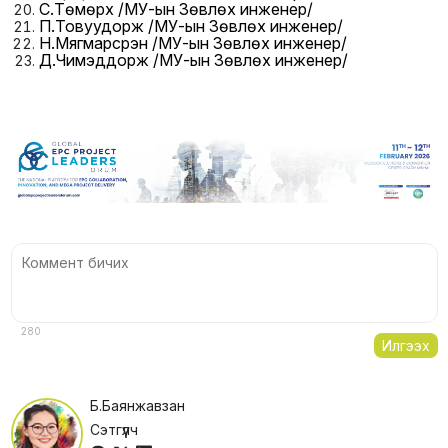
С.Төмөрхүү /МУ-ын Зөвлөх инженер/
П.Товуудорж /МУ-ын Зөвлөх инженер/
Н.Мягмарсүрэн /МУ-ын Зөвлөх инженер/
Д.Чимэддорж /МУ-ын Зөвлөх инженер/
280
Илгээх
Б.Баянжавзан
Сэтгүүлч