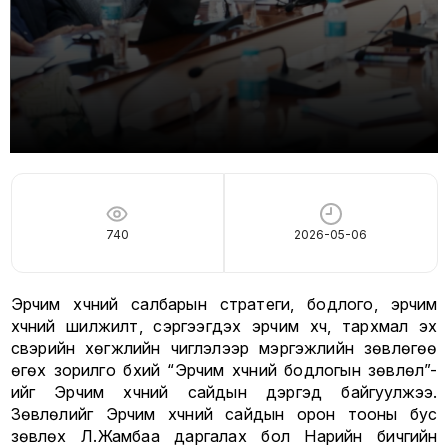
740
2026-05-06
Эрчим хүчний салбарын стратеги, бодлого, эрчим
хүчний шилжилт, сэргээгдэх эрчим хүч, тархмал эх
үүсвэрийн хөгжлийн чиглэлээр мэргэжлийн зөвлөгөө
өгөх зорилго бүхий “Эрчим хүчний бодлогын зөвлөл”-
ийг Эрчим хүчний сайдын дэргэд байгуулжээ.
Зөвлөлийг Эрчим хүчний сайдын орон тооны бус
зөвлөх Л.Жамбаа даргалах бол Нарийн бичгийн