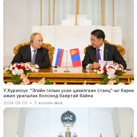
У.Хүрэлсүх: “Эгийн голын усан цахилгаан станц”-ыг барих
ажил урагшлах болсонд баяртай байна
2024-09-05
•
2 жилийн өмнө