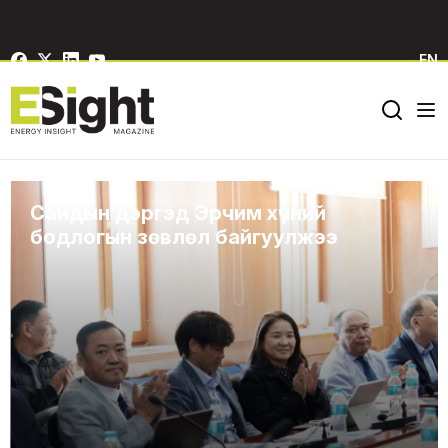
EN
Сайдын дэргэд Эрчим хүчний
бодлогын зөвлөл байгуулжээ