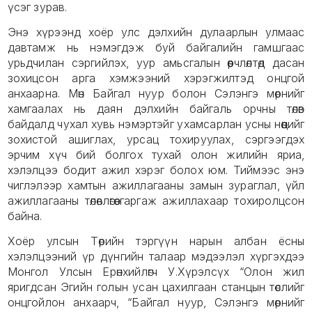
үсэг зурав.
Энэ хүрээнд хоёр улс дэлхийн дулаарлын улмаас
давтамж нь нэмэгдэж буй байгалийн гамшгаас
урьдчилан сэргийлэх, уур амьсгалын өөрчлөлтөд дасан
зохицсон арга хэмжээний хэрэгжилтэд онцгой
анхаарна. Мөн Байгал нуур болон Сэлэнгэ мөрнийг
хамгаалах нь даян дэлхийн байгаль орчны төлөв
байдалд чухал хувь нэмэртэйг ухамсарлан усны нөөцийг
зохистой ашиглах, урсац тохируулах, сэргээгдэх
эрчим хүч бий болгох тухай олон жилийн яриа,
хэлэлцээ бодит ажил хэрэг болох юм. Тиймээс энэ
чиглэлээр хамтын ажиллагааны замын зураглал, үйл
ажиллагааны төлөвлөгөө гаргаж ажиллахаар тохиролцсон
байна.
Хоёр улсын Төрийн тэргүүн нарын албан ёсны
хэлэлцээний үр дүнгийн талаар мэдээлэл хүргэхдээ
Монгол Улсын Ерөнхийлөгч У.Хүрэлсүх “Олон жил
яригдсан Эгийн голын усан цахилгаан станцын төслийг
онцгойлон анхаарч, “Байгал нуур, Сэлэнгэ мөрнийг