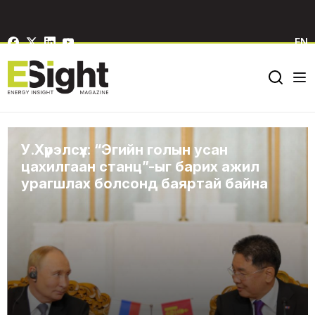
EN
У.Хүрэлсүх: “Эгийн голын усан
цахилгаан станц”-ыг барих ажил
урагшлах болсонд баяртай байна