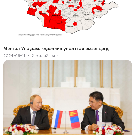
Монгол Улс дахь хүчдэлийн уналттай эмзэг цэгүүд
2024-09-11
•
2 жилийн өмнө