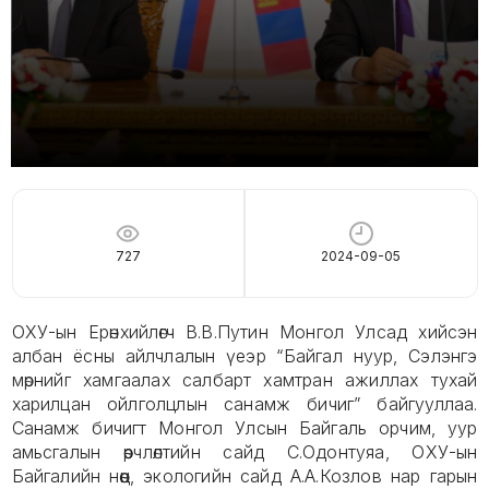
727
2024-09-05
ОХУ-ын Ерөнхийлөгч В.В.Путин Монгол Улсад хийсэн
албан ёсны айлчлалын үеэр “Байгал нуур, Сэлэнгэ
мөрнийг хамгаалах салбарт хамтран ажиллах тухай
харилцан ойлголцлын санамж бичиг” байгууллаа.
Санамж бичигт Монгол Улсын Байгаль орчим, уур
амьсгалын өөрчлөлтийн сайд С.Одонтуяа, ОХУ-ын
Байгалийн нөөц, экологийн сайд А.А.Козлов нар гарын