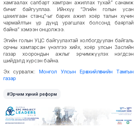
хамгаалах салбарт хамтран ажиллах тухай” санамж
бичиг байгууллаа. Ийнхүү “Эгийн голын усан
цахилгаан станц”-ыг барих ажил хоёр талын хүчин
чармайлтын үр дүнд урагшлах болсонд баяртай
байна” хэмээн онцолжээ.
Эгийн голын УЦС байгуулахтай холбогдуулан байгаль
орчны хамтарсан үнэлгээ хийх, хоёр улсын Засгийн
газар хоорондын ажлыг эрчимжүүлэх нэгдсэн
шийдэлд хүрсэн байна.
Эх сурвалж:
Монгол Улсын Ерөнхийлөгчийн Тамгын
газар
#Эрчим хүчний реформ