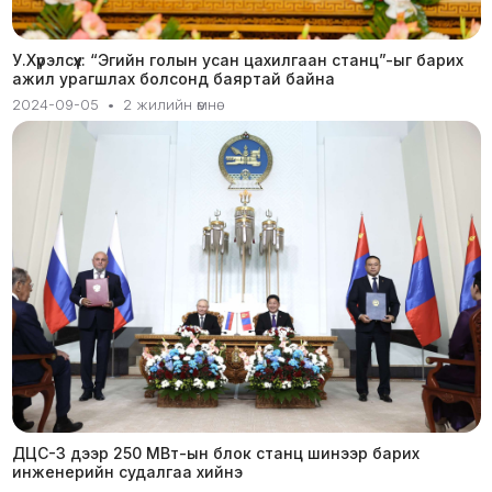
У.Хүрэлсүх: “Эгийн голын усан цахилгаан станц”-ыг барих
ажил урагшлах болсонд баяртай байна
2024-09-05
•
2 жилийн өмнө
ДЦС-3 дээр 250 МВт-ын блок станц шинээр барих
инженерийн судалгаа хийнэ