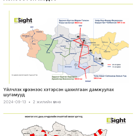
Үйлчлэх хүрээнээс хэтэрсэн цахилгаан дамжуулах
шугамууд
2024-09-13
•
2 жилийн өмнө