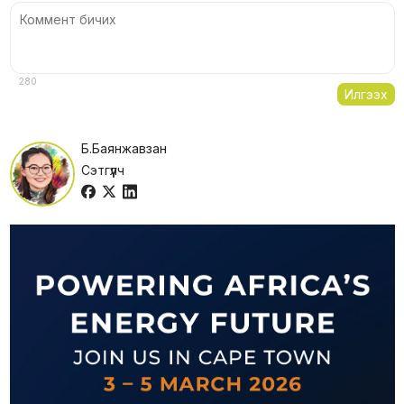
280
Илгээх
Б.Баянжавзан
Сэтгүүлч