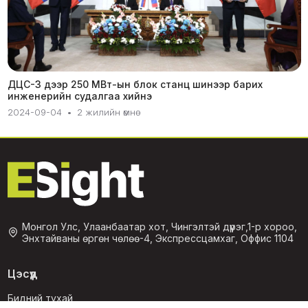
ДЦС-3 дээр 250 МВт-ын блок станц шинээр барих
инженерийн судалгаа хийнэ
2024-09-04
•
2 жилийн өмнө
Монгол Улс, Улаанбаатар хот, Чингэлтэй дүүрэг,1-р хороо,
Энхтайваны өргөн чөлөө-4, Экспрессцамхаг, Оффис 1104
Цэсүүд
Бидний тухай