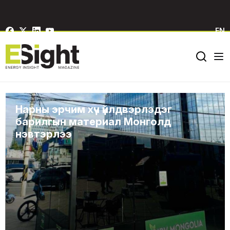
EN
Нарны эрчим хүч үйлдвэрлэдэг
барилгын материал Монголд
нэвтэрлээ