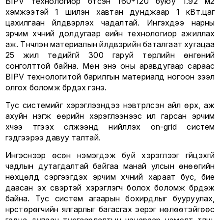
BIPV технологиор бүтсэн 160*120 буюу 1.92 м2
хэмжээтэй 1 шилэн хавтан дунджаар 1 кВт.цаг
цахилгаан үйлдвэрлэх чадалтай. Ингэхдээ нарны
эрчим хүчний долдугаар үеийн технологиор ажиллах
аж. Түүнчлэн материалын үйлдвэрийн баталгаат хугацаа
25 жил төдийгүй 300 гаруй төрлийн өнгөний
сонголттой байна. Мөн энэ оны аравдугаар сараас
BIPV технологитой барилгын материалд ногоон зээл
олгох боломж бүрдэх гэнэ.
Тус системийг хэрэглээндээ нэвтрүүлсэн айл өрх, аж
ахуйн нэгж өөрийн хэрэглээнээс илүү гарсан эрчим
хүчээ түгээх сүлжээнд нийлүүлэх on-grid систем
гэдгээрээ давуу талтай.
Ингэснээр өсөн нэмэгдэж буй хэрэглээг гүйцэхгүй
чадлын дутагдалтай байгаа манай улсын өнөөгийн
нөхцөлд сэргээгдэх эрчим хүчний хараат бус, бие
даасан эх үүсвэртэй хэрэглэгч болох боломж бүрдэж
байна. Тус систем агаарын бохирдлыг бууруулах,
нүүрстөрөгчийн ялгарлыг багасгах эерэг нөлөөтэйгөөс
гадна дулаан тусгаарлалтын чанараар нэмэлт түлш,