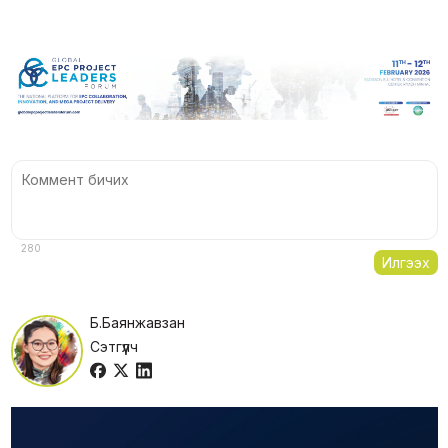
280
Илгээх
Б.Баянжавзан
Сэтгүүлч