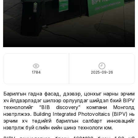
1784
2025-09-26
Барилгын гадна фасад, дээвэр, цонхыг нарны эрчим
хүч үйлдвэрлэдэг шилээр орлуулдаг шийдэл бүхий BIPV
технологийг “BIB discovery” компани Монголд
нэвтрүүлжээ. Building Integrated Photovoltaics (BIPV) нь
эрчим хүч төдийгүй барилгын салбарт инновацийг
нэвтрүүлж буй сүүлийн үеийн шинэ технологи юм.