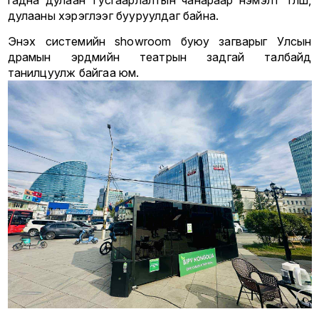
дулааны хэрэглээг бууруулдаг байна.
Энэхүү системийн showroom буюу загварыг Улсын
драмын эрдмийн театрын задгай талбайд
танилцуулж байгаа юм.