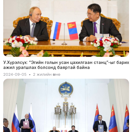
У.Хүрэлсүх: “Эгийн голын усан цахилгаан станц”-ыг барих
ажил урагшлах болсонд баяртай байна
2024-09-05
•
2 жилийн өмнө