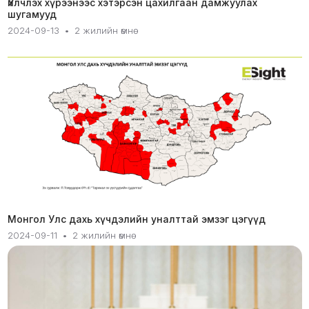
Үйлчлэх хүрээнээс хэтэрсэн цахилгаан дамжуулах
шугамууд
2024-09-13
•
2 жилийн өмнө
Монгол Улс дахь хүчдэлийн уналттай эмзэг цэгүүд
2024-09-11
•
2 жилийн өмнө