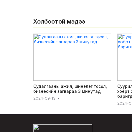
Холбоотой мэдээ
Судалгааны ажил, шинэлэг төсөл,
Суурил
бизнесийн загвараа 3 минутад
хоёрт 
бариг
2024-09-13
•
2024-0