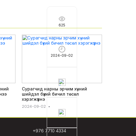
625
2024-09-02
чний
Сурагчид нарны эрчим хүчний
чээ
шийдэл бүхий бичил төсөл
хэрэгжүүлнэ
2024-09-02
•
+976 7710 4334