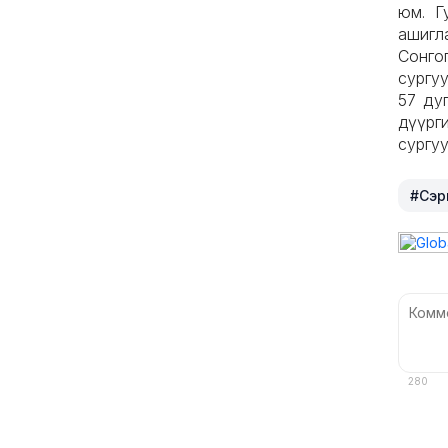
юм. Г
ашиг
Сонго
сургуу
57 ду
дүүрги
сургу
#Сэрг
280