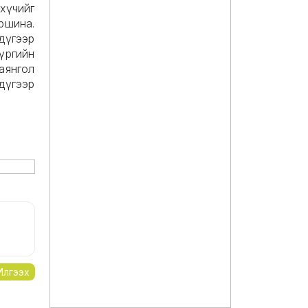
хүчийг
шина.
дүгээр
үүргийн
аянгол
 дүгээр
Илгээх