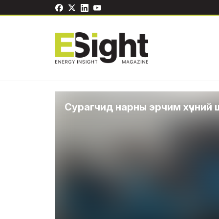
Сурагчид нарны эрчим хүчний ш