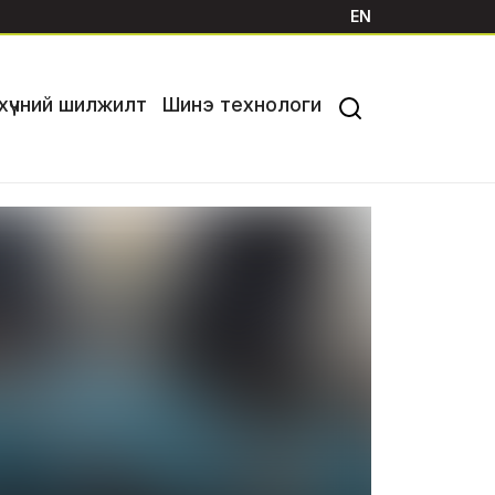
EN
хүчний шилжилт
Шинэ технологи