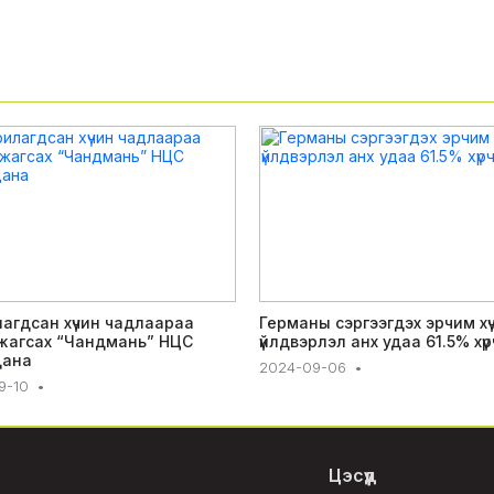
агдсан хүчин чадлаараа
Германы сэргээгдэх эрчим хү
жагсах “Чандмань” НЦС
үйлдвэрлэл анх удаа 61.5% хүр
дана
2024-09-06
•
9-10
•
Цэсүүд