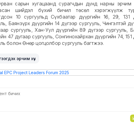
урван сарын хугацаанд сурагчдын дунд нарны эрчим 
ласан шийдэл бүхий бичил төсөл хэрэгжүүлж тур
гдсон 10 сургуульд Сүхбаатар дүүргийн 16, 29, 131 
ль, Баянзүрх дүүргийн 14 дүгээр сургууль, Чингэлтэй д
гаар сургууль, Хан-Уул дүүргийн 89 дүгээр сургууль, Б
йн 47 дугаар сургууль, Сонгинохайрхан дүүргийн 74, 151
уль болон Өнөр цогцолбор сургууль багтжээ.
ээгдэх эрчим хүч