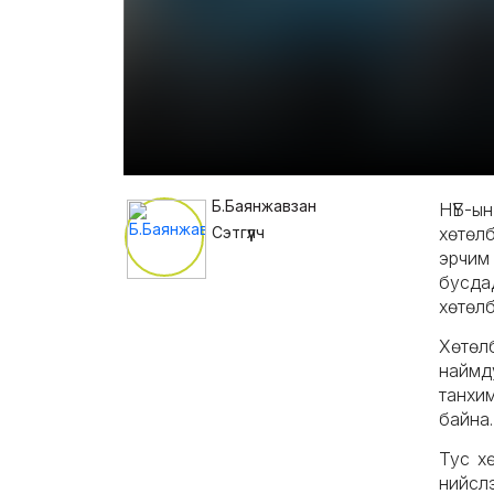
Б.Баянжавзан
НҮБ-ы
Сэтгүүлч
хөтөл
эрчим
бусд
хөтөл
Хөтөл
наймд
танхи
байна.
Тус х
нийсл