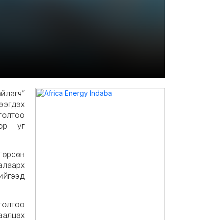
йлагч”
ээгдэх
голтоо
ор уг
гөрсөн
алаарх
ийгээд
голтоо
аалцах