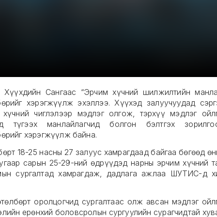
н Хүүхдийн Сангаас “Эрчим хүчний шилжилтийн манла
бөрийг хэрэгжүүлж эхэллээ. Хүүхэд залуучуудад сэрг
 хүчний чиглэлээр мэдлэг олгож, тэрхүү мэдлэг ойл
ад түгээх манлайлагчид болгон бэлтгэх зорилго
бөрийг хэрэгжүүлж байна.
бөрт 18-25 насны 27 залуус хамрагдаад байгаа бөгөөд өн
угаар сарын 25-29-ний өдрүүдэд нарны эрчим хүчний т
мын сургалтад хамрагдаж, дадлага ажлаа ШУТИС-д х
өтөлбөрт оролцогчид сургалтаас олж авсан мэдлэг ойл
элийн ерөнхий боловсролын сургуулийн сурагчидтай хув