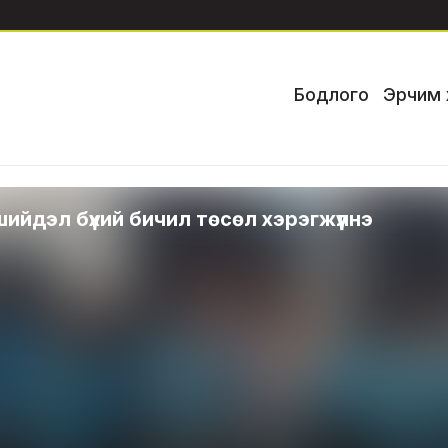
Бодлого
Эрчим 
ийдэл бүхий бичил төсөл хэрэгжүүлнэ