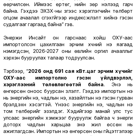
өөрчилсөн. Иймээс өртөг, үнийн зөрүү нэлээд гарч
байна. Гэхдээ ЭХЗХ-ны зүгээс хэрэглэгчийн төлбөрт
огцом ачаалал үүсгэхгүйгээр индексжүүлэлт хийнэ гэсэн
судалгааг гаргаад байна” гэв.
Энержи Инсайт он гарснаас хойш ОХУ-аас
импортолсон цахилгаан эрчим хүчний үнэ яагаад
нэмэгдсэн, 2026-2027 оны өвлийн оргил ачааллыг
хэрхэн бууруулах талаар тодруулсан.
Тэрбээр, “
2026 онд 691 сая кВт.цаг эрчим хүчийг
ОХУ-аас импортолно гэсэн үйлдвэрлэл,
хэрэглээний төлөвлөгөөтэй байна
. Энэ нь
өнгөрсөн оноос буурсан үзүүлэлт. Гэхдээ импортын үнэ
нь энергийн үнэ, чадлын үнэ, хазайлтын үнэ гэсэн гурван
бүрэлдэхүүн хэсэгтэй. Үүнээс энергийн үнэ, чадлын үнэ
том төлбөрийг эзэлдэг. Хэдийгээр манай улс тус
улсаас энергийн хэмжээг бууруулж байгаа ч энерги
доторх чадлын харьцаа энэ жил өссөн нь
ажиглагдсан. Импортын үнэ өнгөрсөн оны гүйцэтгэлээр