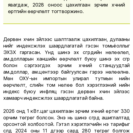
явагдаж, 2028 оноос цахилгаан эрчим хүчний
өртгийн өөрчлөлт тогтворжино.
Дөрвөн хүчин зүйлээс шалтгаалж цахилгаан, дулааны
үнийг индексжүүлэх шаардлагатай гэсэн томьёоллыг
ЭХЗХ гаргасан. Үүнд шинэ эх үүсгүүрүүдийн нөлөөлөл,
ам.долларын ханшийн өөрчлөлт буюу шинэ эх үүсгүүр
болон сэргээгдэх эрчим хүчний станцуудтай
ам.доллар, ам.центээр байгуулсан гэрээ нөлөөлнө.
Мөн ОХУ-ын импортын улирал тутмын үнийн
өөрчлөлт, сүүлийн том нөлөө бол хэрэглээний үнийн
индекс буюу инфляц гэсэн дөрвөн хүчин зүйлээс
хамаарч индексжүүлэх шаардлагатай байна.
2026 онд 1 кВт.цаг цахилгаан эрчим хүчний өртөг 330
орчим төгрөг болсон. Энэ нь шинэ үүсгүүрүүд ашиглалтад
орсонтой холбоотой. Гэтэл хэрэглэгчийн үнэ тарифыг
сүүлд 2024 оны 11 дүгээр сард 280 төгрөг болгож