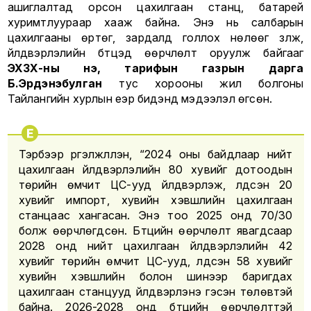
ашиглалтад орсон цахилгаан станц, батарей
хуримтлуураар хааж байна. Энэ нь салбарын
цахилгааны өртөг, зардалд голлох нөлөөг үзүүлж,
үйлдвэрлэлийн бүтцэд өөрчлөлт оруулж байгааг
ЭХЗХ-ны Үнэ, тарифын газрын дарга
Б.Эрдэнэбулган
тус хорооны жил болгоны
Тайлангийн хурлын үеэр бидэнд мэдээлэл өгсөн.
Тэрбээр үргэлжлүүлэн, “2024 оны байдлаар нийт
цахилгаан үйлдвэрлэлийн 80 хувийг дотоодын
төрийн өмчит ЦС-ууд үйлдвэрлэж, үлдсэн 20
хувийг импорт, хувийн хэвшлийн цахилгаан
станцаас хангасан. Энэ тоо 2025 онд 70/30
болж өөрчлөгдсөн. Бүтцийн өөрчлөлт явагдсаар
2028 онд нийт цахилгаан үйлдвэрлэлийн 42
хувийг төрийн өмчит ЦС-ууд, үлдсэн 58 хувийг
хувийн хэвшлийн болон шинээр баригдах
цахилгаан станцууд үйлдвэрлэнэ гэсэн төлөвтэй
байна. 2026-2028 онд бүтцийн өөрчлөлттэй