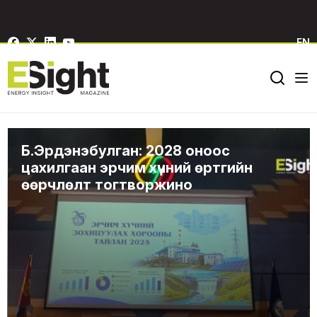
EN
Б.Эрдэнэбулган: 2028 оноос
цахилгаан эрчим хүчний өртгийн
өөрчлөлт тогтворжино