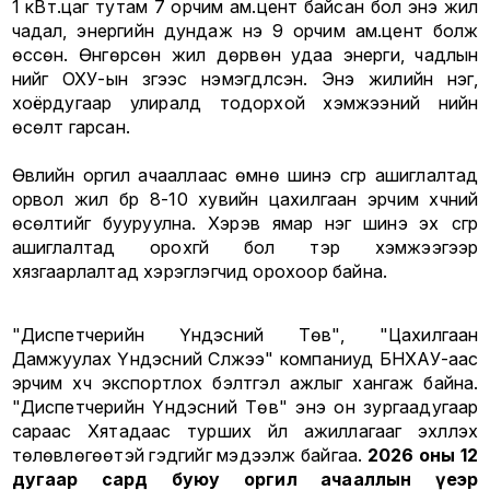
1 кВт.цаг тутам 7 орчим ам.цент байсан бол энэ жил
чадал, энергийн дундаж үнэ 9 орчим ам.цент болж
өссөн. Өнгөрсөн жил дөрвөн удаа энерги, чадлын
үнийг ОХУ-ын зүгээс нэмэгдүүлсэн. Энэ жилийн нэг,
хоёрдугаар улиралд тодорхой хэмжээний үнийн
өсөлт гарсан.
Өвлийн оргил ачааллаас өмнө шинэ үүсгүүр ашиглалтад
орвол жил бүр 8-10 хувийн цахилгаан эрчим хүчний
өсөлтийг бууруулна. Хэрэв ямар нэг шинэ эх үүсгүүр
ашиглалтад орохгүй бол тэр хэмжээгээр
хязгаарлалтад хэрэглэгчид орохоор байна.
"Диспетчерийн Үндэсний Төв", "Цахилгаан
Дамжуулах Үндэсний Сүлжээ" компаниуд БНХАУ-аас
эрчим хүч экспортлох бэлтгэл ажлыг хангаж байна.
"Диспетчерийн Үндэсний Төв" энэ он зургаадугаар
сараас Хятадаас турших үйл ажиллагааг эхлүүлэх
төлөвлөгөөтэй гэдгийг мэдээлж байгаа.
2026 оны 12
дугаар сард буюу оргил ачааллын үеэр