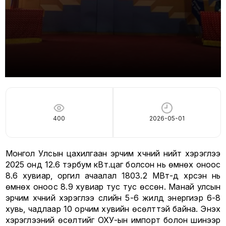
400
2026-05-01
Монгол Улсын цахилгаан эрчим хүчний нийт хэрэглээ
2025 онд 12.6 тэрбум кВт.цаг болсон нь өмнөх оноос
8.6 хувиар, оргил ачаалал 1803.2 МВт-д хүрсэн нь
өмнөх оноос 8.9 хувиар тус тус өссөн. Манай улсын
эрчим хүчний хэрэглээ сүүлийн 5-6 жилд энергиэр 6-8
хувь, чадлаар 10 орчим хувийн өсөлттэй байна. Энэхүү
хэрэглээний өсөлтийг ОХУ-ын импорт болон шинээр