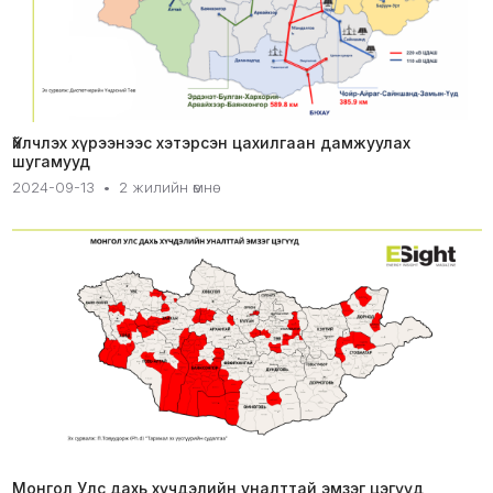
Үйлчлэх хүрээнээс хэтэрсэн цахилгаан дамжуулах
шугамууд
2024-09-13
•
2 жилийн өмнө
Монгол Улс дахь хүчдэлийн уналттай эмзэг цэгүүд