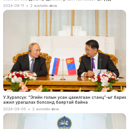
2024-09-11
•
2 жилийн өмнө
У.Хүрэлсүх: “Эгийн голын усан цахилгаан станц”-ыг барих
ажил урагшлах болсонд баяртай байна
2024-09-05
•
2 жилийн өмнө