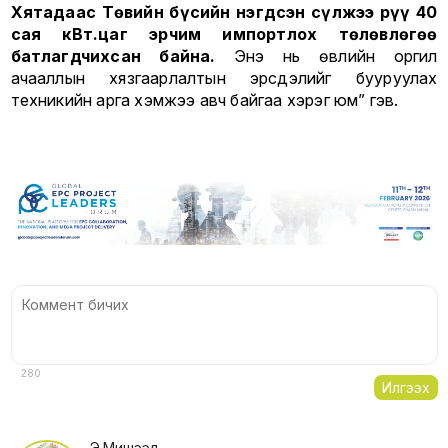
Хятадаас Төвийн бүсийн нэгдсэн сүлжээ рүү 40
сая кВт.цаг эрчим импортлох төлөвлөгөө
батлагдчихсан байна.
Энэ нь өвлийн оргил
ачааллын хязгаарлалтын эрсдэлийг бууруулах
техникийн арга хэмжээ авч байгаа хэрэг юм” гэв.
280
Илгээх
Э.Мишээл