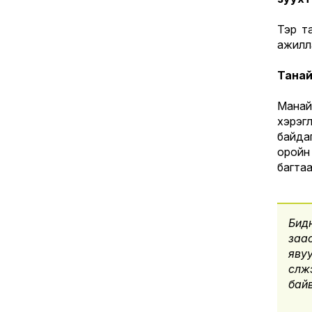
Тэр т
ажилла
Танай
Манай
хэрэг
байдаг
оройн
багта
Бидн
заас
яву
сүлж
байв