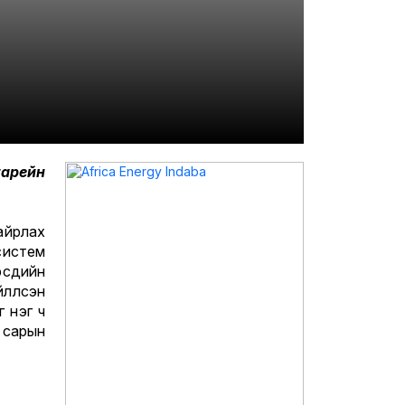
тарейн
айрлах
истем
рсдийн
лүүлсэн
г нэг ч
 сарын