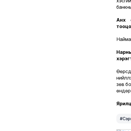
хэсги
банкны
Анх 
тооцо
Найма
Нарн
хэрэг
Өөрсд
нийлүү
зөв б
өндөр
Ярилц
#Сэрг