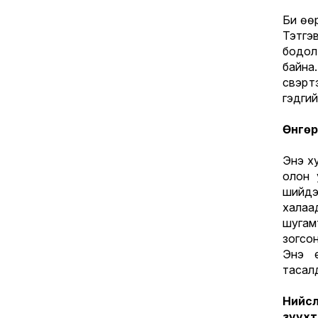
Би өө
Тэтгэ
бодол
байна.
үүсвэ
гэдги
Өнгөр
Энэ ху
олон 
шийдэ
халаа
шугам
зогсон
Энэ ү
тасалд
Нийс
зуухт