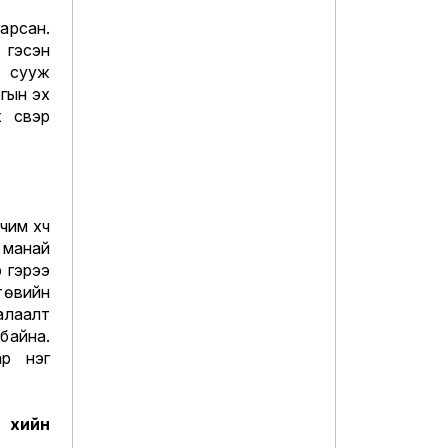
арсан.
 гэсэн
д сууж
огын эх
үүсвэр
чим хүч
 манай
 гэрээ
төвийн
алаалт
 байна.
ар нэг
 хийн