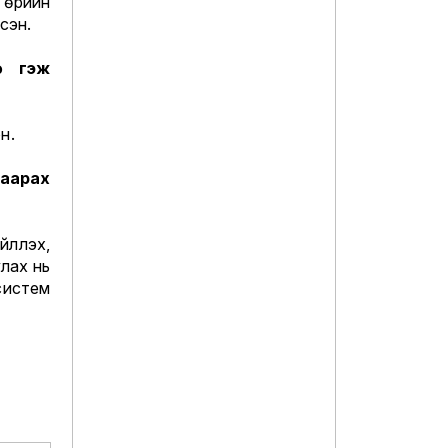
Төрийн
сэн.
ө гэж
н.
аарах
үүлэх,
улах нь
систем