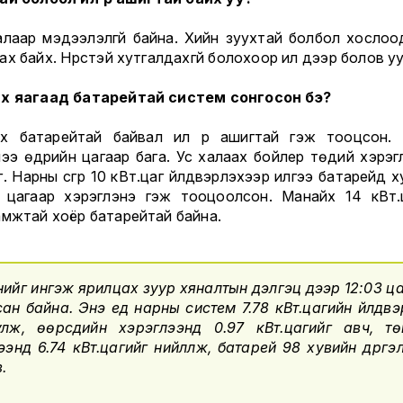
алаар мэдээлэлгүй байна. Хийн зуухтай болбол хослоо
х байх. Нүүрстэй хутгалдахгүй болохоор илүү дээр болов уу
х яагаад батарейтай систем сонгосон бэ?
х батарейтай байвал илүү үр ашигтай гэж тооцсон.
лээ өдрийн цагаар бага. Ус халаах бойлер төдий хэрэг
. Нарны үүсгүүр 10 кВт.цаг үйлдвэрлэхээр илүүгээ батарейд 
 цагаар хэрэглэнэ гэж тооцоолсон. Манайх 14 кВт.
амжтай хоёр батарейтай байна.
ийг ингэж ярилцах зуур хяналтын дэлгэц дээр 12:03 ц
ан байна. Энэ үед нарны систем 7.78 кВт.цагийн үйлдв
улж, өөрсдийн хэрэглээнд 0.97 кВт.цагийг авч, тө
ээнд 6.74 кВт.цагийг нийлүүлж, батарей 98 хувийн дүүргэ
.