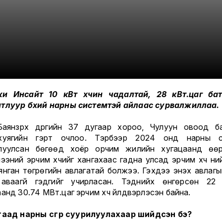
и Инсайт 10 кВт хүчин чадалтай, 28 кВт.цаг ба
тлуур бүхий нарны системтэй айлаас сурвалжиллаа.
аянзүрх дүүргийн 37 дугаар хороо, Чулуун овоод б
нхуягийн гэрт очлоо. Тэрбээр 2024 онд нарны с
луулсан бөгөөд хоёр орчим жилийн хугацаанд өө
ээний эрчим хүчийг хангахаас гадна улсад эрчим хүч ний
нган төгрөгийн авлагатай болжээ. Гэхдээ энэхүү авлагы
аваагүй гэдгийг учирласан. Тэднийх өнгөрсөн 22
анд 30.74 МВт.цаг эрчим хүч үйлдвэрлэсэн байна.
гаад нарны үүсгүүр суурилуулахаар шийдсэн бэ?