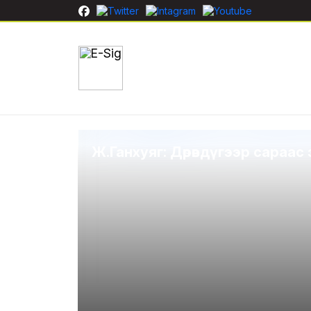
Ж.Ганхуяг: Дөрөвдүгээр сараас