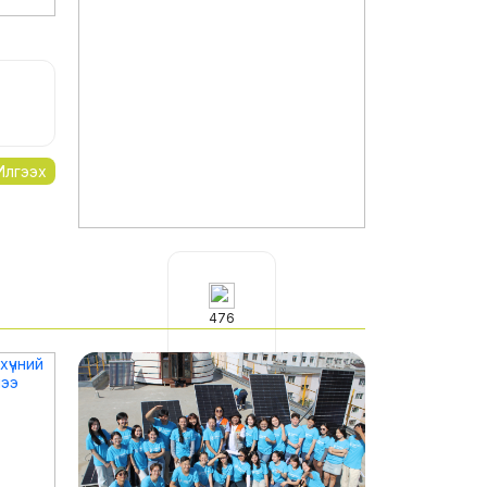
Илгээх
476
2026-03-24