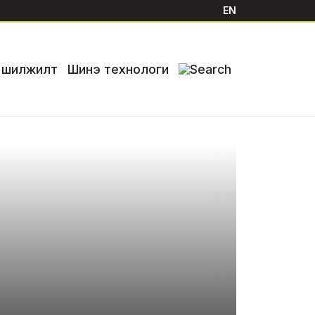
EN
й шилжилт
Шинэ технологи