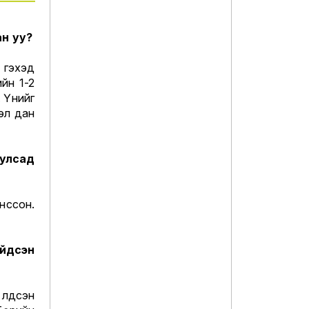
н уу?
 гэхэд
йн 1-2
 Үүнийг
тэл дан
 улсад
нссон.
ийдсэн
үлдсэн