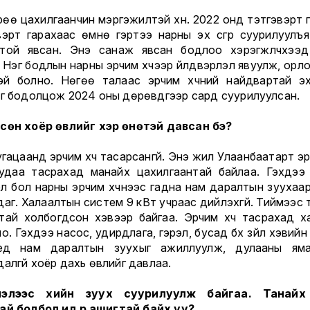
рөө цахилгаанчин мэргэжилтэй хүн. 2022 онд тэтгэвэрт г
вэрт гарахаас өмнө гэртээ нарны эх үүсгүүр суурилуулъя
той явсан. Энэ санаж явсан бодлоо хэрэгжүүлчхээ
 Нэг бодлын нарны эрчим хүчээр үйлдвэрлэл явуулж, орл
ртэй болно. Нөгөө талаас эрчим хүчний найдвартай эх 
йг бодолцож 2024 оны дөрөвдүгээр сард суурилуулсан.
сөн хоёр өвлийг хэр өнөтэй давсан бэ?
гацаанд эрчим хүч тасарсангүй. Энэ жил Улаанбаатарт эр
удаа тасрахад манайх цахилгаантай байлаа. Гэхдээ
л бол нарны эрчим хүчнээс гадна нам даралтын зуухаар
даг. Халаалтын систем 9 кВт учраас дийлэхгүй. Тиймээс 
тай холбогдсон хэвээр байгаа. Эрчим хүч тасрахад х
о. Гэхдээ насос, удирдлага, гэрэл, бусад бүх зүйл хэвийн
ед нам даралтын зуухыг ажиллуулж, дулааны ям
алгүй хоёр дахь өвлийг давлаа.
лэлээс хийн зуух суурилуулж байгаа. Танайх
ай болбол илүү үр ашигтай байх уу?