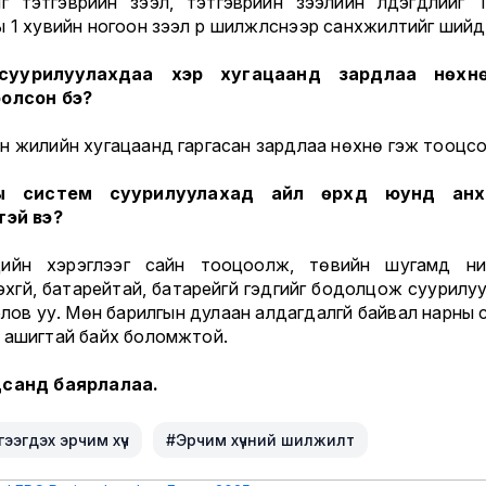
йг тэтгэврийн зээл, тэтгэврийн зээлийн үлдэгдлийг 
 1 хувийн ногоон зээл рүү шилжүүлснээр санхүүжилтийг шийд
суурилуулахдаа хэр хугацаанд зардлаа нөхн
олсон бэ?
н жилийн хугацаанд гаргасан зардлаа нөхнө гэж тооцсо
ы систем суурилуулахад айл өрхүүд юунд анх
тэй вэ?
ийн хэрэглээг сайн тооцоолж, төвийн шугамд нийл
лэхгүй, батарейтай, батарейгүй гэдгийг бодолцож суурилу
олов уу. Мөн барилгын дулаан алдагдалгүй байвал нарны 
 ашигтай байх боломжтой.
санд баярлалаа.
ээгдэх эрчим хүч
#Эрчим хүчний шилжилт