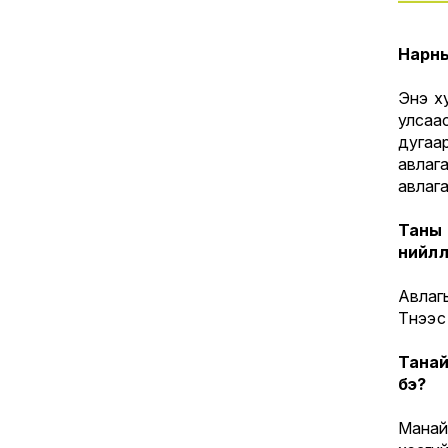
Нарны
Энэ х
улсаа
дугаар
авлага
авлага 
Таны 
нийлү
Авлаг
Түүнээ
Танай
бэ?
Манай