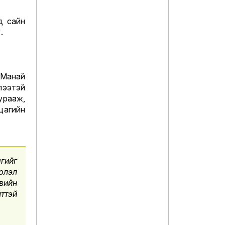
д сайн
.
 Манай
лээтэй
хурааж,
цагийн
агийг
эрлэл
вийн
лттэй