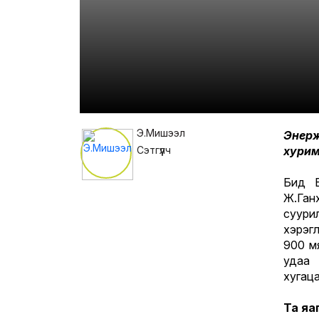
Э.Мишээл
Энерж
Сэтгүүлч
хурим
Бид Б
Ж.Га
суури
хэрэгл
900 мя
удаа 
хугаца
Та яа