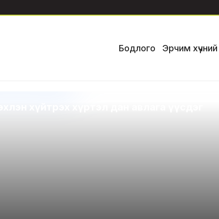
Бодлого
Эрчим хүчни
 эхлэн хүйтрэх хүртэл дан авлага үүсдэг