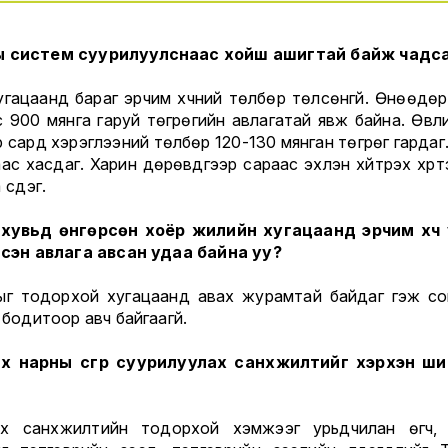
 систем суурилуулснаас хойш ашигтай байж чадса
угацаанд бараг эрчим хүчний төлбөр төлсөнгүй. Өнөөдөр
с 900 мянга гаруй төгрөгийн авлагатай явж байна. Өвли
 сард хэрэглээний төлбөр 120-130 мянган төгрөг гардаг.
ас хасдаг. Харин дөрөвдүгээр сараас эхлэн хүйтрэх хүр
үүсдэг.
хувьд өнгөрсөн хоёр жилийн хугацаанд эрчим хүч
үлсэн авлага авсан удаа байна уу?
ыг тодорхой хугацаанд авах журамтай байдаг гэж со
с бодитоор авч байгаагүй.
х нарны үүсгүүр суурилуулах санхүүжилтийг хэрхэн ш
х санхүүжилтийн тодорхой хэмжээг урьдчилан өгч, 