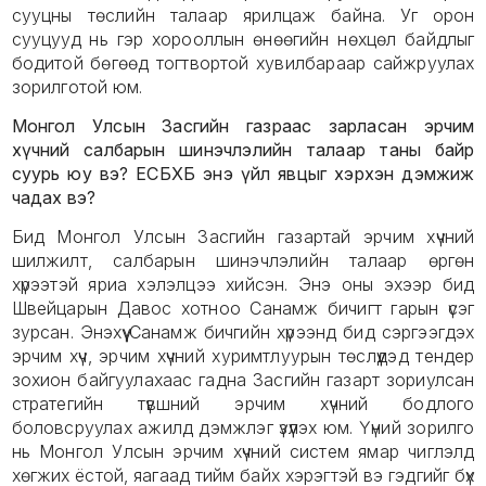
сууцны төслийн талаар ярилцаж байна. Уг орон
сууцууд нь гэр хорооллын өнөөгийн нөхцөл байдлыг
бодитой бөгөөд тогтвортой хувилбараар сайжруулах
зорилготой юм.
Монгол Улсын Засгийн газраас зарласан эрчим
хүчний салбарын шинэчлэлийн талаар таны байр
суурь юу вэ? ЕСБХБ энэ үйл явцыг хэрхэн дэмжиж
чадах вэ?
Бид Монгол Улсын Засгийн газартай эрчим хүчний
шилжилт, салбарын шинэчлэлийн талаар өргөн
хүрээтэй яриа хэлэлцээ хийсэн. Энэ оны эхээр бид
Швейцарын Давос хотноо Санамж бичигт гарын үсэг
зурсан. Энэхүү Санамж бичгийн хүрээнд бид сэргээгдэх
эрчим хүч, эрчим хүчний хуримтлуурын төслүүдэд тендер
зохион байгуулахаас гадна Засгийн газарт зориулсан
стратегийн түвшний эрчим хүчний бодлого
боловсруулах ажилд дэмжлэг үзүүлэх юм. Үүний зорилго
нь Монгол Улсын эрчим хүчний систем ямар чиглэлд
хөгжих ёстой, яагаад тийм байх хэрэгтэй вэ гэдгийг бүх