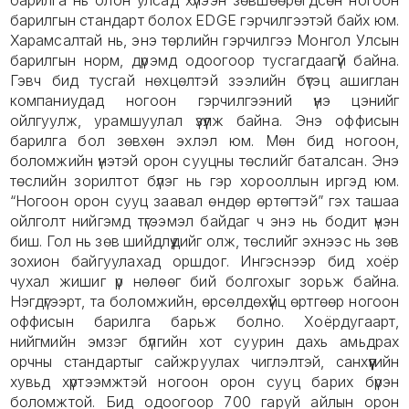
барилга нь олон улсад хүлээн зөвшөөрөгдсөн ногоон
барилгын стандарт болох EDGE гэрчилгээтэй байх юм.
Харамсалтай нь, энэ төрлийн гэрчилгээ Монгол Улсын
барилгын норм, дүрэмд одоогоор тусгагдаагүй байна.
Гэвч бид тусгай нөхцөлтэй зээлийн бүтэц ашиглан
компаниудад ногоон гэрчилгээний үнэ цэнийг
ойлгуулж, урамшуулал үзүүлж байна. Энэ оффисын
барилга бол зөвхөн эхлэл юм. Мөн бид ногоон,
боломжийн үнэтэй орон сууцны төслийг баталсан. Энэ
төслийн зорилтот бүлэг нь гэр хорооллын иргэд юм.
“Ногоон орон сууц заавал өндөр өртөгтэй” гэх ташаа
ойлголт нийгэмд түгээмэл байдаг ч энэ нь бодит үнэн
биш. Гол нь зөв шийдлүүдийг олж, төслийг эхнээс нь зөв
зохион байгуулахад оршдог. Ингэснээр бид хоёр
чухал жишиг үр нөлөөг бий болгохыг зорьж байна.
Нэгдүгээрт, та боломжийн, өрсөлдөхүйц өртгөөр ногоон
оффисын барилга барьж болно. Хоёрдугаарт,
нийгмийн эмзэг бүлгийн хот суурин дахь амьдрах
орчны стандартыг сайжруулах чиглэлтэй, санхүүгийн
хувьд хүртээмжтэй ногоон орон сууц барих бүрэн
боломжтой. Бид одоогоор 700 гаруй айлын орон