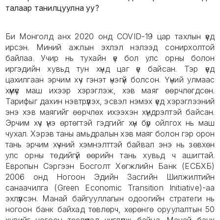
талаар танилцуулна уу?
Би Монголд анх 2020 онд COVID-19 цар тахлын үед
ирсэн. Миний ажлын эхлэл нэлээд сонирхолтой
байлаа. Учир нь тухайн үе бол улс орны болон
иргэдийн хувьд тун хүнд цаг үе байсан. Тэр үед
цахилгаан эрчим хүч гэнэт үнэгүй болсон. Үүний улмаас
хүмүүс маш ихээр хэрэглэж, хэв маяг өөрчлөгдсөн.
Тарифыг дахин нэвтрүүлэх, эсвэл нэмэх үед хэрэглээний
энэ хэв маягийг өөрчлөх ихээхэн хүндрэлтэй байсан.
Эрчим хүч үнэ өртөгтэй гэдгийг хүн бүр ойлгох нь маш
чухал. Хэрэв таны амьдралын хэв маяг болон гэр орон
тань эрчим хүчний хэмнэлттэй байвал энэ нь зөвхөн
улс орны төдийгүй өөрийн тань хувьд ч ашигтай.
Европын Сэргээн Босголт Хөгжлийн Банк (ЕСБХБ)
2006 онд Ногоон Эдийн Засгийн Шилжилтийн
санаачилга (Green Economic Transition Initiative)-аа
эхлүүлсэн. Манай байгууллагын одоогийн стратеги нь
ногоон банк байхад төвлөрч, хөрөнгө оруулалтын 50