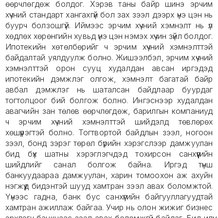
өөрчлөгдөж болдог. Хэрэв таны байр шинэ эрчим
хүчний стандарт хангахгүй бол зах зээл дээрх үнэ цэн нь
буурч болзошгүй. Иймээс эрчим хүчний хэмнэлт нь үл
хөдлөх хөрөнгийн хувьд үнэ цэн нэмэх хүчин зүйл болдог.
Ипотекийн хөтөлбөрийг ч эрчим хүчний хэмнэлттэй
байдалтай уялдуулж болно. Жишээлбэл, эрчим хүчний
хэмнэлттэй орон сууц худалдан авсан иргэдэд
ипотекийн дэмжлэг олгож, хэмнэлт багатай байр
авбал дэмжлэг нь шаталсан байдлаар буурдаг
тогтолцоог бий болгож болно. Ингэснээр худалдан
авагчийн зан төлөв өөрчлөгдөж, барилгын компаниуд
ч эрчим хүчний хэмнэлттэй шийдэлд төвлөрөх
хөшүүрэгтэй болно. Тогтвортой байдлын зээл, ногоон
зээл, бонд зэрэг төрөл бүрийн хэрэгслээр дамжуулан
бид бүх шатны хэрэглэгчдэд тохирсон санхүүгийн
шийдлийг санал болгож байна. Иргэд түнш
банкуудаараа дамжуулан, харин томоохон аж ахуйн
нэгжүүд бидэнтэй шууд хамтран зээл авах боломжтой.
Үүнээс гадна, банк бус санхүүгийн байгууллагуудтай
хамтран ажиллаж байгаа. Учир нь олон жижиг бизнес