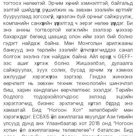
тогтоох нөлөөтэй. Эрчим хүчний хэмнэлттэй, байгальд
ээлтэй шийдлүүд рүү шилжих нь зөвхөн зээлийн өртгийг
бууруулаад зогсохгүй, хүрээлэн буй орчныг сайжруулж,
компанийн санхүүгийн үзүүлэлтэд ч эерэг нөлөө үзүүлдэг. Би
энэ анхны тогтвортой хөгжлийн зээлээр үнэхээр
бахархдаг бөгөөд цаашид олон ийм зээл бий болно
гэдэгт найдаж байна. Мөн Монголын арилжааны
банкууд энэ төрлийн зээлийг үйлчлүүлэгчиддээ санал
болгож эхэлнэ гэж найдаж байна. Айл өрхүүд ч GEFF-
ээс ашиг хүртэж болно. Жишээлбэл, дулаалга
сайжруулах, зуух солих, бусад эрчим хүч хэмнэх
ажлуудыг хэрэгжүүлэх зэргээр. Гэхдээ жинхэнэ
өөрчлөлт нь зөвхөн техник технологийн шинэчлэл
биш, харин хандлагын өөрчлөлтөөс эхэлдэг. Төрийн
бодлого тодорхойлогчдоос эхлээд эцсийн
хэрэглэгчид, бизнес эрхлэгчид хүртэл бүгдэд энэ
хамаатай. Бид “Ногоон Хот” хөтөлбөрийг мөн
хэрэгжүүлдэг. ЕСБХБ үйл ажиллагаа явуулдаг Ази тивийн
улсууд дунд анх Улаанбаатар хот 2018 онд “Ногоон
хотын үйл ажиллагааны төлөвлөгөө”-г баталсан. Бид