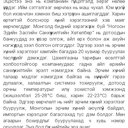
Эцэстээ энэ нь компанийн гүйцэтгэлд эерэг нөлөө
үзүүлдэг. Ийм сэтгэлгээг өөрчлөх нь маш чухал. Юм үнэгүй
бол ихэвчлэн хэмнэх биш хэтрүүлэн ашиглагддаг. Харин
өртөгтэй болсноор хүний хэрэглээний хэв маяг
өөрчлөгддөг. Монголд бидний хэрэгжүүлж буй “Ногоон
Эдийн Засгийн Санхүүжилтийн Хөтөлбөр” нь дотоодын
банкуудад эх үүсвэр олгож, айл өрх болон аж ахуйн
нэгжүүдэд зээл болгон олгогддог. Эдгээр зээл нь эрчим
хүчний хэрэглээг хамгийн багадаа 20 хувиар бууруулах
төслүүдийг дэмждэг. Цахилгааны тарифын өсөлттэй
холбоотойгоор компаниудаас гадна айл өрхийн
санхүүжилтийн эрэлт нэмэгдэж байна. Эрчим хүчний
талаар мэдлэг нэмэгдэж байгаа нь хүмүүсийг гэрээ
дулаалж, халаалтын системээ тохируулж, дотоод
орчны температурыг илүү зохистой хэмжээнд
(жишээлбэл 25-28°C биш, харин 22-23°C) барьж
байна. Эдгээр өөрчлөлт нь нийт эрчим хүчний хэрэглээг
бууруулж, Монголын эрчим хүчний аюулгүй байдал,
импортын хэрэгцээг багасгахад тус дэм болдог. Мөн
агаарын бохирдлыг бууруулахад ч хувь нэмэр
оруулдаг. Энэ бол бүх нийтийн эрх ашиг.