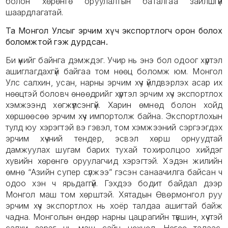
болон хөрөнгө оруулалтын баталгаа зайлшгүй
шаардлагатай.
Та Монгол Улсыг эрчим хүч экспортлогч орон болох
боломжтой гэж дурдсан.
Би үүнийг байнга дэмждэг. Учир нь энэ бол одоог хүртэл
ашиглагдахгүй байгаа том нөөц боломж юм. Монгол
Улс салхин, усан, нарны эрчим хүч үйлдвэрлэх асар их
нөөцтэй боловч өнөөдрийг хүртэл эрчим хүч экспортлох
хэмжээнд хөгжүүлсэнгүй. Харин өмнөд болон хойд
хөршөөсөө эрчим хүч импортолж байна. Экспортлохын
тулд юу хэрэгтэй вэ гэвэл, том хэмжээний сэргээгдэх
эрчим хүчний тендер, эсвэл хөрш орнуудтай
дамжуулах шугам барих тухай тохиролцоо хийдэг
хувийн хөрөнгө оруулагчид хэрэгтэй. Хэдэн жилийн
өмнө “Азийн супер сүлжээ” гэсэн санаачилга байсан ч
одоо хэн ч ярьдаггүй. Гэхдээ бодит байдал дээр
Монгол маш том хөрштэй. Хятадын Өвөрмонгол руу
эрчим хүч экспортлох нь хоёр талдаа ашигтай байж
чадна. Монголын өндөр нарны цацрагийн түвшин, хүчтэй