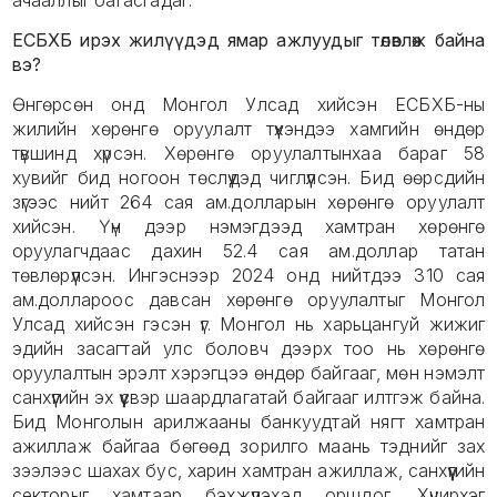
ачааллыг багасгадаг.
ЕСБХБ ирэх жилүүдэд ямар ажлуудыг төлөвлөж байна
вэ?
Өнгөрсөн онд Монгол Улсад хийсэн ЕСБХБ-ны
жилийн хөрөнгө оруулалт түүхэндээ хамгийн өндөр
түвшинд хүрсэн. Хөрөнгө оруулалтынхаа бараг 58
хувийг бид ногоон төслүүдэд чиглүүлсэн. Бид өөрсдийн
зүгээс нийт 264 сая ам.долларын хөрөнгө оруулалт
хийсэн. Үүн дээр нэмэгдээд хамтран хөрөнгө
оруулагчдаас дахин 52.4 сая ам.доллар татан
төвлөрүүлсэн. Ингэснээр 2024 онд нийтдээ 310 сая
ам.доллароос давсан хөрөнгө оруулалтыг Монгол
Улсад хийсэн гэсэн үг. Монгол нь харьцангуй жижиг
эдийн засагтай улс боловч дээрх тоо нь хөрөнгө
оруулалтын эрэлт хэрэгцээ өндөр байгааг, мөн нэмэлт
санхүүгийн эх үүсвэр шаардлагатай байгааг илтгэж байна.
Бид Монголын арилжааны банкуудтай нягт хамтран
ажиллаж байгаа бөгөөд зорилго маань тэднийг зах
зээлээс шахах бус, харин хамтран ажиллаж, санхүүгийн
секторыг хамтаар бэхжүүлэхэд оршдог. Хүчирхэг