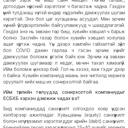
салхи зэрэг нь маш сайн нөхцөл. Нөгөө талаас,
дотоодын нүүрсний хэрэглээг ч багасгаж чадна. Гэхдээ
үүний тулд маш хүчтэй өндөр хүчдэлийн дамжуулах шугам
хэрэгтэй. Энэ бол цаг хугацааны асуудал. Мөн эрчим
хүчний үйлдвэрлэлийн байгууламжууд ч шаардлагатай.
Гэхдээ энэ нь зөвхөн төр биш, хувийн хэвшил ч барьж
болно. Засгийн газар болон хувийн хэвшил хоёулаа
ашиг хүртэж чадна. Үүн дээрх хамгийн гайхалтай зүйл
бол COVID дахин гарлаа ч гэсэн эрчим хүчийг
дамжуулах боломж үргэлж байх юм. Эрчим хүч зөвхөн
дамжуулах шугамаар л явдаг, өвчин тахал хамаагүй.
Ийм боломж үнэхээр бий. Гол нь хэзээ, яаж гэдэг дээр
л байна. Хувийн компаниуд маань энэ чиглэлд хөрөнгө
оруулалт хийх маш их сонирхолтой байгаа.
Ийм төрлийн төслүүдэд сонирхолтой компаниудыг
ЕСБХБ хэрхэн дэмжиж чадах вэ?
Бид компаниудад санхүүжилт олгохдоо хоёр үндсэн
хэлбэрээр ажилладаг. Хувьцааны (equity) санхүүжилт
болон илүү түгээмэл хэрэглэгддэг өрийн (debt) санхүүжилт.
Ерөнхийдөө төсөл хэрэгжүүлэгчид 25–40 хувийг хөрөнгө