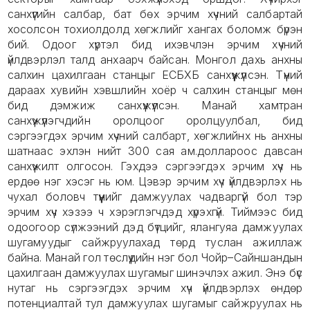
санхүүгийн салбар, бат бөх эрчим хүчний салбартай
хосолсон тохиолдолд хөгжлийг хангах боломж бүрэн
бий. Одоог хүртэл бид ихэвчлэн эрчим хүчний
үйлдвэрлэл талд анхаарч байсан. Монгол дахь анхны
салхин цахилгаан станцыг ЕСБХБ санхүүжүүлсэн. Түүний
дараах хувийн хэвшлийн хоёр ч салхин станцыг мөн
бид дэмжиж санхүүжүүлсэн. Манай хамтран
санхүүжүүлэгчдийн оролцоог оролцуулбал, бид
сэргээгдэх эрчим хүчний салбарт, хөгжлийнх нь анхны
шатнаас эхлэн нийт 300 сая ам.доллароос давсан
санхүүжилт олгосон. Гэхдээ сэргээгдэх эрчим хүч нь
ердөө нэг хэсэг нь юм. Цэвэр эрчим хүч үйлдвэрлэх нь
чухал боловч түүнийг дамжуулах чадваргүй бол тэр
эрчим хүч хэзээ ч хэрэглэгчдэд хүрэхгүй. Тиймээс бид
одоогоор сүлжээний дэд бүтцийг, ялангуяа дамжуулах
шугамуудыг сайжруулахад төрд туслан ажиллаж
байна. Манай гол төслүүдийн нэг бол Чойр–Сайншандын
цахилгаан дамжуулах шугамыг шинэчлэх ажил. Энэ бүс
нутаг нь сэргээгдэх эрчим хүч үйлдвэрлэх өндөр
потенциалтай тул дамжуулах шугамыг сайжруулах нь