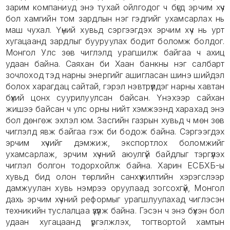
зарим компаниуд энэ тухай ойлгодог ч бүгд эрчим хүч
бол хамгийн том зардлын нэг гэдгийг ухамсарлах нь
маш чухал. Үүний хувьд сэргээгдэх эрчим хүч нь урт
хугацаанд зардлыг бууруулах бодит боломж болдог.
Монгол Улс зөв чиглэлд урагшилж байгаа ч ахиц
удаан байна. Саяхан би Хаан банкны нэг салбарт
зочлоход тэд нарны энергийг ашигласан шинэ шийдэл
болох харагдац сайтай, гэрэл нэвтрүүлдэг нарны хавтан
бүхий цонх суурилуулсан байсан. Үнэхээр сайхан
жишээ байсан ч улс орны нийт хэмжээнд харахад энэ
бол дөнгөж эхлэл юм. Засгийн газрын хувьд ч мөн зөв
чиглэлд явж байгаа гэж би бодож байна. Сэргээгдэх
эрчим хүчийг дэмжиж, экспортлох боломжийг
ухамсарлаж, эрчим хүчний аюулгүй байдлыг тэргүүлэх
чиглэл болгон тодорхойлж байна. Харин ЕСБХБ-ы
хувьд бид олон төрлийн санхүүжилтийн хэрэгслээр
дамжуулан хувь нэмрээ оруулаад зогсохгүй, Монгол
дахь эрчим хүчний реформыг урагшлуулахад чиглэсэн
техникийн туслалцаа үзүүлж байна. Гэсэн ч энэ бүхэн бол
удаан хугацаанд үргэлжлэх, тогтвортой хамтын