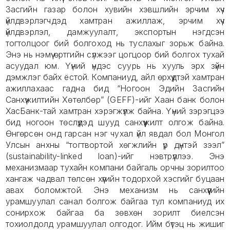
Засгийн газар болон хувийн хэвшлийн эрчим хүч
үйлдвэрлэгчдэд хамтран ажиллаж, эрчим хүч
үйлдвэрлэл, дамжуулалт, экспортын нэгдсэн
тогтолцоог бий болгоход нь туслахыг зорьж байна.
Энэ нь нэмүү өртгийн сүлжээг цогцоор бий болгох тухай
асуудал юм. Үүний үндэс суурь нь хууль эрх зүйн
дэмжлэг байх ёстой. Компаниуд, айл өрхүүдтэй хамтран
ажиллахаас гадна бид “Ногоон Эдийн Засгийн
Санхүүжилтийн Хөтөлбөр” (GEFF)-ийг Хаан банк болон
ХасБанк-тай хамтран хэрэгжүүлж байна. Үүний зэрэгцээ
бид ногоон төслүүдэд шууд санхүүжилт олгож байна.
Өнгөрсөн онд гарсан нэг чухал үйл явдал бол Монгол
Улсын анхны “тогтвортой хөгжлийн үр дүнтэй зээл”
(sustainability-linked loan)-ийг нэвтрүүллээ. Энэ
механизмаар тухайн компани байгаль орчны зорилтоо
хангаж чадвал төлсөн хүүгийн тодорхой хэсгийг буцаан
авах боломжтой. Энэ механизм нь санхүүгийн
урамшуулал санал болгож байгаа тул компаниуд их
сонирхож байгаа ба зөвхөн зорилт биелсэн
тохиолдолд урамшуулал олгодог. Ийм бүтэц нь жишиг