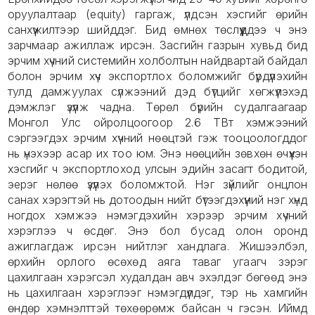
оруулалтаар (equity) гаргаж, үлдсэн хэсгийг өрийн
санхүүжилтээр шийддэг. Бид өмнөх төслүүддээ ч энэ
зарчмаар ажиллаж ирсэн. Засгийн газрын хувьд бид
эрчим хүчний системийн холболтын найдвартай байдал
болон эрчим хүч экспортлох боломжийг бүрдүүлэхийн
тулд дамжуулах сүлжээний дэд бүтцийг хөгжүүлэхэд
дэмжлэг үзүүлж чадна. Төрөл бүрийн судалгаагаар
Монгол Улс ойролцоогоор 2.6 ТВт хэмжээний
сэргээгдэх эрчим хүчний нөөцтэй гэж тооцоологддог
нь үнэхээр асар их тоо юм. Энэ нөөцийн зөвхөн өчүүхэн
хэсгийг ч экспортлоход улсын эдийн засагт бодитой,
эерэг нөлөө үзүүлэх боломжтой. Нэг зүйлийг онцлон
санах хэрэгтэй нь дотоодын нийт бүтээгдэхүүний нэг хүнд
ногдох хэмжээ нэмэгдэхийн хэрээр эрчим хүчний
хэрэглээ ч өсдөг. Энэ бол бусад олон оронд
ажиглагдаж ирсэн нийтлэг хандлага. Жишээлбэл,
өрхийн орлого өсөхөд аяга таваг угаагч зэрэг
цахилгаан хэрэгсэл худалдан авч эхэлдэг бөгөөд энэ
нь цахилгаан хэрэглээг нэмэгдүүлдэг, тэр нь хамгийн
өндөр хэмнэлттэй төхөөрөмж байсан ч гэсэн. Иймд