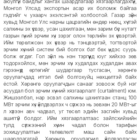
аюулгүй байдлыг хангах шаардлагаар хязгаарлагдахгүй,
Монгол Улсад экспортын асар их боломж байгаа
гэдгийг ч ухаарч эхэлсэнтэй холбоотой. Газар зүйн
хувьд Монгол Улс нарны цацрагийн өндөр нөөц, хүчтэй
салхины эх үүсвэр, усан цахилгаан, мөн зарим бүс нутагт
газрын гүний эрчим хүч зэрэг олон төрлийн эх үүсвэртэй.
Ийм төрөлжсөн эх үүсвэр нь тэнцвэртэй, тогтвортой
эрчим хүчний систем бий болгох бат бөх үндэс суурь
болж өгдөг. Гол зүйл нь нэн тэргүүнд юуг хийхээ зөв
тодорхойлох, мөн эрчим хүч худалдах худалдан авах
гэрээнүүд өртөгийг шударгаар тусгасан, хөрөнгө
оруулагчдад итгэл бий болгохуйц нөхцөлтэй байх
ёстой. Хөрөнгө оруулагчдын санааг зовоож буй нэг
асуудал бол эрчим хүчний хязгаарлалт (curtailment) юм.
Жишээлбэл, нар эсвэл салхины цахилгаан станц 100
МВт эрчим хүч үйлдвэрлэх ч сүлжээ нь зөвхөн 20 МВт-ыг
л хүлээн авч чадвал, уг төсөл эдийн засгийн хувьд
ашиггүй болдог. Ийм хязгаарлалтаас зайлсхийхийн
тулд сүлжээний хүчин чадал болон тарифын
зохицуулалтын төлөвлөлт маш сайн байх
шаардлагатай. Хөрөнгө оруулагчид үйлдвэрлэсэн