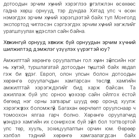
дотоодын эрчим хүчний хэрэглээ үргэлжлэн өсөхөөс
гадна хөрш орнууд, тэр дундаа Хятад улс ч өсөн
нэмэгдэх эрчим хүчний хэрэгцээтэй байх тул Монголд
экспортод чиглэсэн сэргээгдэх эрчим хүчний хөгжлийг
урагшлуулах үндэслэл сайн байна.
Хөгжингүй орнууд хөгжиж буй орнуудын эрчим хүчний
шилжилтэд дэмжлэг үзүүлэх үүрэгтэй юу?
Амжилттай хөрөнгө оруулалтын гол хүчин зүйлсийн нэг
нь хүчтэй, туршлагатай дотоодын түнштэй байх явдал
гэж би үздэг. Европ, олон улсын болон дотоодын
хөрөнгө оруулагчдын хамтарсан төслүүд хамгийн
амжилттай хэрэгждэгийг бид харж байсан. Та
ажиллаж буй улс орноо үнэхээр сайн ойлгох ёстой
бөгөөд нэг орны загварыг шууд өөр оронд хуулж
хэрэгжүүлэх боломжгүй. Багахан өөрчлөлт оруулснаар ч
томоохон ялгаа гарч болно. Хөрөнгө оруулагчид
үнэндээ хамгийн их сонирхож буй зүйл бол тогтвортой
улс төр, хууль, зохицуулалтын орчин юм. Өөрөөр
хэлбэл тэдний хөрөнгө хамгаалагдсан байх