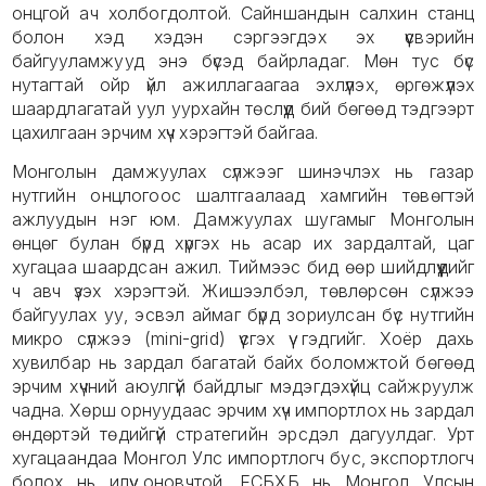
онцгой ач холбогдолтой. Сайншандын салхин станц
болон хэд хэдэн сэргээгдэх эх үүсвэрийн
байгууламжууд энэ бүсэд байрладаг. Мөн тус бүс
нутагтай ойр үйл ажиллагаагаа эхлүүлэх, өргөжүүлэх
шаардлагатай уул уурхайн төслүүд бий бөгөөд тэдгээрт
цахилгаан эрчим хүч хэрэгтэй байгаа.
Монголын дамжуулах сүлжээг шинэчлэх нь газар
нутгийн онцлогоос шалтгаалаад хамгийн төвөгтэй
ажлуудын нэг юм. Дамжуулах шугамыг Монголын
өнцөг булан бүрд хүргэх нь асар их зардалтай, цаг
хугацаа шаардсан ажил. Тиймээс бид өөр шийдлүүдийг
ч авч үзэх хэрэгтэй. Жишээлбэл, төвлөрсөн сүлжээ
байгуулах уу, эсвэл аймаг бүрд зориулсан бүс нутгийн
микро сүлжээ (mini-grid) үүсгэх үү гэдгийг. Хоёр дахь
хувилбар нь зардал багатай байх боломжтой бөгөөд
эрчим хүчний аюулгүй байдлыг мэдэгдэхүйц сайжруулж
чадна. Хөрш орнуудаас эрчим хүч импортлох нь зардал
өндөртэй төдийгүй стратегийн эрсдэл дагуулдаг. Урт
хугацаандаа Монгол Улс импортлогч бус, экспортлогч
болох нь илүү оновчтой. ЕСБХБ нь Монгол Улсын