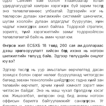
одоо Сангийн яам болон Улаанбаатар хотын
удирдлагуудтай хамтран хэрэгжүүлж буй зарим төслүүд
энэ төлөвлөгөөнөөс улбаатай. Эдгээрийн нэг нь
төвлөрсөн дулаан хангамжийн системийг шинэчилж,
шугам хоолойн дулаан алдагдлыг бууруулан, хүчин
чадлыг нэмэгдүүлэх ажил байлаа. Тодорхой стратеги,
зорилго, түүний хэрэгжилтийн замыг тодорхойлсон
төлөвлөгөөтэй байх нь амин чухал юм.
Өнгөрсөн жил ЕСБХБ 18 төсөлд 260 сая ам.доллараас
дээш хөрөнгө оруулалт хийсэн бөгөөд ихэнх нь ногоон
шилжилтийн төслүүд байв. Эдгээр төслүүдийн онцлог
юу вэ?
Эдгээр төслүүд нь уур амьсгалын өөрчлөлтөд дасан
зохицох болон сөрөг нөлөөг бууруулахад чиглэгдсэн
бөгөөд зөвхөн технологийн шийдлүүдээс гадна хүний зан
төлөвийн өөрчлөлт, эрчим хүчний хэмнэлт зэрэгт мөн
чиглэсэн байдаг. Энэ нь маш чухал бүрэлдэхүүн хэсэг
юм. Жишээлбэл, өнгөрсөн онд бид анхны ногоон
оффисын барилга байгууламжийг санхүүжүүлсэн. Уг