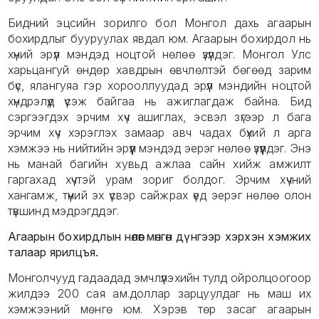
Бидний эцсийн зорилго бол Монгол дахь агаарын
бохирдлыг бууруулах явдал юм. Агаарын бохирдол нь
хүний эрүүл мэндэд ноцтой нөлөө үзүүлдэг. Монгол Улс
харьцангуй өндөр хавдрын өвчлөлтэй бөгөөд зарим
бүс, ялангуяа гэр хорооллуудад эрүүл мэндийн ноцтой
хүндрэлүүд үүсэж байгаа нь ажиглагдаж байна. Бид
сэргээгдэх эрчим хүч ашиглах, эсвэл зүгээр л бага
эрчим хүч хэрэглэх замаар авч чадах бүхий л арга
хэмжээ нь нийтийн эрүүл мэндэд эерэг нөлөө үзүүлдэг. Энэ
нь манай багийн хувьд ажлаа сайн хийж амжилт
гаргахад хүчтэй урам зориг болдог. Эрчим хүчний
хангамж, түүний эх үүсвэр сайжрах үед эерэг нөлөө олон
түвшинд мэдрэгддэг.
Агаарын бохирдлын нөлөөг мөнгөн дүнгээр хэрхэн хэмжих
талаар ярилцъя.
Монголчууд гадаадад эмчлүүлэхийн тулд ойролцоогоор
жилдээ 200 сая ам.доллар зарцуулдаг нь маш их
хэмжээний мөнгө юм. Хэрэв төр засаг агаарын