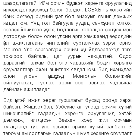
шаардлагатай. Ийм орчин бүрдвэл хөрөнгө оруулагчид
илүү эрсдэл хүлээхэд бэлэн болдог. ЕСБХБ нь хөгжлийн
банк бөгөөд бидний үүрэг бол энэхүү үйл явцыг дэмжих
явдал юм. Үүнд гол байгуулагуудад санхүүжилт олгох,
зөвлөх үйлчилгээ үзүүлэх, бодлогын хэлэлцээ өрнүүлэх мөн
дотоодын болон олон улсын арга хэмжээнд өөрсдийн
үйл ажиллагааны чиглэлийг сурталчлах зэрэг орно.
Монгол Улс сэргээгдэх эрчим хүч үйлдвэрлэхэд төгс
тохирох байгаль, цаг уурын нөхцөлтэй. Одоо
дараагийн алхам бол энэ чадавхийг бодит хөрөнгө
оруулалтаар бүрэн ашиглах явдал юм. Бид ихэнхдээ
олон улсын түншүүдэд Монголын боломжийг
ойлгуулахад туслах зорилгоор зөвлөх чадавхаа
дайчлан ажилладаг.
Бид үүнтэй ижил эерэг туршлагыг бусад оронд харж
байсан. Жишээлбэл, Узбекистан улсад эрчим хүчний
шинэчлэлийг гадаадын хөрөнгө оруулагчид хүчтэй
дэмжиж, чиглүүлсэн. Зөвхөн хоёр жил орчмын
хугацаанд тус улс зөвхөн эрчим хүчний салбарт 3
тэрбум ам.долларын гадаадын шууд хөрөнгө оруулалт