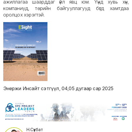
ажиллагаа шаарддаг үйл явц юм. Үүнд хувь хүн,
компаниуд, төрийн байгууллагууд бүгд хамтдаа
оролцох хэрэгтэй.
Энержи Инсайт сэтгүүл, 04,05 дугаар сар 2025
Н.Сүхбат