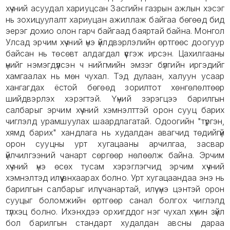
хүчний асуудал хариуцсан Засгийн газрын ажлын хэсэг
нь зохицуулалт хариуцан ажиллаж байгаа бөгөөд бид
эерэг дохио олон гарч байгаад баяртай байна. Монгол
Улсад эрчим хүчний үнэ үйлдвэрлэлийн өртгөөс доогуур
байсан нь төсөвт алдагдал үүсгэж ирсэн. Цахилгааны
үнийг нэмэгдүүлсэн ч нийгмийн эмзэг бүлгийн иргэдийг
хамгаалах нь мөн чухал. Тэд дулаан, халуун усаар
хангагдах ёстой бөгөөд зорилтот хөнгөлөлтөөр
шийдвэрлэх хэрэгтэй. Үүний зэрэгцээ барилгын
салбарыг эрчим хүчний хэмнэлттэй орон сууц барих
чиглэлд урамшуулах шаардлагатай. Одоогийн "түргэн,
хямд барих" хандлага нь худалдан авагчид төдийгүй
орон сууцны урт хугацааны арчилгаа, засвар
үйлчилгээний чанарт сөргөөр нөлөөлж байна. Эрчим
хүчний үнэ өсөх тусам хэрэглэгчид эрчим хүчний
хэмнэлтэд илүү анхаарах болно. Урт хугацаандаа энэ нь
барилгын салбарыг илүү чанартай, илүү үнэ цэнтэй орон
сууцыг боломжийн өртгөөр санал болгох чиглэлд
түлхэц болно. Ихэнхдээ орхигддог нэг чухал хүчин зүйл
бол барилгын стандарт худалдан авсны дараа