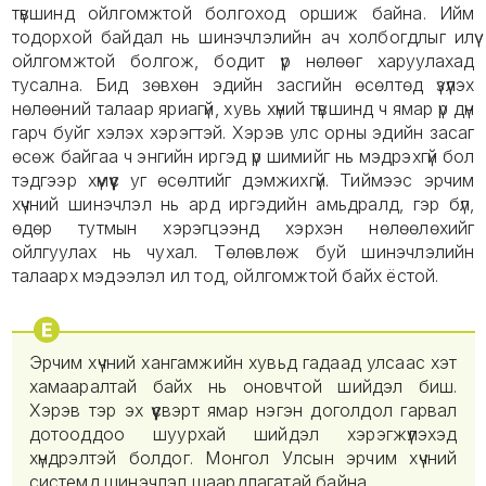
түвшинд ойлгомжтой болгоход оршиж байна. Ийм
тодорхой байдал нь шинэчлэлийн ач холбогдлыг илүү
ойлгомжтой болгож, бодит үр нөлөөг харуулахад
тусална. Бид зөвхөн эдийн засгийн өсөлтөд үзүүлэх
нөлөөний талаар яриагүй, хувь хүний түвшинд ч ямар үр дүн
гарч буйг хэлэх хэрэгтэй. Хэрэв улс орны эдийн засаг
өсөж байгаа ч энгийн иргэд үр шимийг нь мэдрэхгүй бол
тэдгээр хүмүүс уг өсөлтийг дэмжихгүй. Тиймээс эрчим
хүчний шинэчлэл нь ард иргэдийн амьдралд, гэр бүл,
өдөр тутмын хэрэгцээнд хэрхэн нөлөөлөхийг
ойлгуулах нь чухал. Төлөвлөж буй шинэчлэлийн
талаарх мэдээлэл ил тод, ойлгомжтой байх ёстой.
Эрчим хүчний хангамжийн хувьд гадаад улсаас хэт
хамааралтай байх нь оновчтой шийдэл биш.
Хэрэв тэр эх үүсвэрт ямар нэгэн доголдол гарвал
дотооддоо шуурхай шийдэл хэрэгжүүлэхэд
хүндрэлтэй болдог. Монгол Улсын эрчим хүчний
системд шинэчлэл шаардлагатай байна.