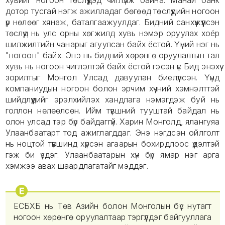
хувийг ногоон төслүүдэд чиглүүлж байна. Манай банк
дотор тусгай нэгж ажилладаг бөгөөд төслүүдийн ногоон
үр нөлөөг хянаж, баталгаажуулдаг. Бидний санхүүжүүлсэн
төслүүд нь улс орны хөгжилд хувь нэмэр оруулах хоёр
шилжилтийн чанарыг агуулсан байх ёстой. Үүний нэг нь
"ногоон" байх. Энэ нь бидний хөрөнгө оруулалтын тал
хувь нь ногоон чиглэлтэй байх ёстой гэсэн үг. Бид энэхүү
зорилтыг Монгол Улсад давуулан биелүүлсэн. Үүнд
компаниудын ногоон болон эрчим хүчний хэмнэлттэй
шийдлүүдийг эрэлхийлэх хандлага нэмэгдэж буй нь
голлон нөлөөлсөн. Ийм түвшний тууштай байдал нь
олон улсад тэр бүр байдаггүй. Харин Монголд, ялангуяа
Улаанбаатарт тод ажиглагддаг. Энэ нэгдсэн ойлголт
нь ноцтой түвшинд хүрсэн агаарын бохирдлоос үүдэлтэй
гэж би үздэг. Улаанбаатарын хүн бүр ямар нэг арга
хэмжээ авах шаардлагатайг мэддэг.
ЕСБХБ нь Төв Азийн болон Монголын бүс нутагт
ногоон хөрөнгө оруулалтаар тэргүүлдэг байгууллага