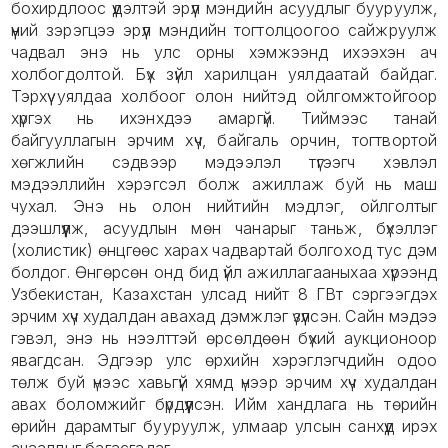
бохирдлоос үүдэлтэй эрүүл мэндийн асуудлыг бууруулж,
үүний зэрэгцээ эрүүл мэндийн тогтолцоогоо сайжруулж
чадвал энэ нь улс орны хэмжээнд ихээхэн ач
холбогдолтой. Бүх зүйл харилцан уялдаатай байдаг.
Тэрхүү уялдаа холбоог олон нийтэд ойлгомжтойгоор
хүргэх нь ихэнхдээ амаргүй. Тиймээс танай
байгууллагын эрчим хүч, байгаль орчин, тогтвортой
хөгжлийн сэдвээр мэдээлэл түгээгч хэвлэл
мэдээллийн хэрэгсэл болж ажиллаж буй нь маш
чухал. Энэ нь олон нийтийн мэдлэг, ойлголтыг
дээшлүүлж, асуудлын мөн чанарыг таньж, бүхэллэг
(холистик) өнцгөөс харах чадвартай болгоход тус дэм
болдог. Өнгөрсөн онд бид үйл ажиллагааныхаа хүрээнд
Узбекистан, Казахстан улсад нийт 8 ГВт сэргээгдэх
эрчим хүч худалдан авахад дэмжлэг үзүүлсэн. Сайн мэдээ
гэвэл, энэ нь нээлттэй өрсөлдөөн бүхий аукционоор
явагдсан. Эдгээр улс өрхийн хэрэглэгчдийн одоо
төлж буй үнээс хавьгүй хямд үнээр эрчим хүч худалдан
авах боломжийг бүрдүүлсэн. Ийм хандлага нь төрийн
өрийн дарамтыг бууруулж, улмаар улсын санхүүд ирэх