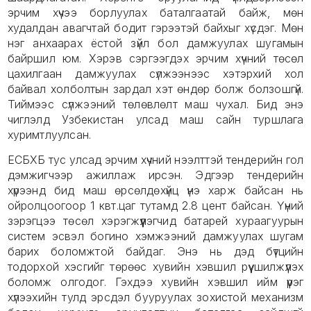
эрчим хүчээ борлуулах баталгаатай байж, мөн
худалдан авагчтай бодит гэрээтэй байхыг хүсдэг. Мөн
нэг анхаарах ёстой зүйл бол дамжуулах шугамын
байршил юм. Хэрэв сэргээгдэх эрчим хүчний төсөл
цахилгаан дамжуулах сүлжээнээс хэтэрхий хол
байвал холболтын зардал хэт өндөр болж болзошгүй.
Тиймээс сүлжээний төлөвлөлт маш чухал. Бид энэ
чиглэлд Узбекистан улсад маш сайн туршлага
хуримтлуулсан.
ЕСБХБ тус улсад эрчим хүчний нээлттэй тендерийн гол
дэмжигчээр ажиллаж ирсэн. Эдгээр тендерийн
хүрээнд бид маш өрсөлдөхүйц үнэ харж байсан нь
ойролцоогоор 1 квт.цаг тутамд 2.8 цент байсан. Үүний
зэрэгцээ төсөл хэрэгжүүлэгчид батарей хураагуурын
систем эсвэл богино хэмжээний дамжуулах шугам
барих боломжтой байдаг. Энэ нь дэд бүтцийн
тодорхой хэсгийг төрөөс хувийн хэвшил рүү шилжүүлэх
боломж олгодог. Гэхдээ хувийн хэвшил ийм үүрэг
хүлээхийн тулд эрсдэл бууруулах зохистой механизм