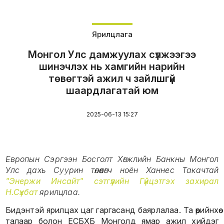
Ярилцлага
Монгол Улс дамжуулах сүлжээгээ
шинэчлэх нь хамгийн нарийн
төвөгтэй ажил ч зайлшгүй
шаардлагатай юм
2025-06-13 15:27
Европын Сэргээн Босголт Хөгжлийн Банкны Монгол
Улс дахь Суурин төлөөлөгч ноён Ханнес Такачтай
"Энержи Инсайт" сэтгүүлийн Гүйцэтгэх захирал
Н.Сүхбат
ярилцлаа.
Бидэнтэй ярилцах цаг гаргасанд баярлалаа. Та өөрийнхөө
талаар болон ЕСБХБ Монголд ямар ажил хийдэг