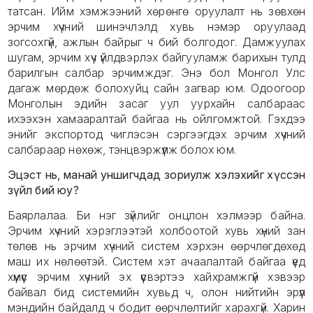
татсан. Ийм хэмжээний хөрөнгө оруулалт нь зөвхөн
эрчим хүчний шинэчлэлд хувь нэмэр оруулаад
зогсохгүй, ажлын байрыг ч бий болгодог. Дамжуулах
шугам, эрчим хүч үйлдвэрлэх байгууламж барихын тулд
барилгын салбар эрчимждэг. Энэ бол Монгол Улс
дагаж мөрдөж болохуйц сайн загвар юм. Одоогоор
Монголын эдийн засаг уул уурхайн салбараас
ихээхэн хамааралтай байгаа нь ойлгомжтой. Гэхдээ
энийг экспортод чиглэсэн сэргээгдэх эрчим хүчний
салбараар нөхөж, тэнцвэржүүлж болох юм.
Эцэст нь, манай уншигчдад зориулж хэлэхийг хүссэн
зүйл бий юу?
Баярлалаа. Би нэг зүйлийг онцлон хэлмээр байна.
Эрчим хүчний хэрэглээтэй холбоотой хувь хүний зан
төлөв нь эрчим хүчний систем хэрхэн өөрчлөгдөхөд
маш их нөлөөтэй. Систем хэт ачаалалтай байгаа үед
хүмүүс эрчим хүчний эх үүсвэртээ хайхрамжгүй хэвээр
байвал бид системийн хувьд ч, олон нийтийн эрүүл
мэндийн байдалд ч бодит өөрчлөлтийг харахгүй. Харин