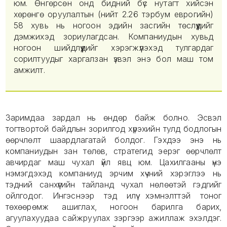
юм. Өнгөрсөн онд бидний бүс нутагт хийсэн
хөрөнгө оруулалтын (нийт 2.26 тэрбум еврогийн)
58 хувь нь ногоон эдийн засгийн төслүүдийг
дэмжихэд зориулагдсан. Компаниудын хувьд
ногоон шийдлүүдийг хэрэгжүүлэхэд тулгардаг
сорилтуудыг харгалзан үзвэл энэ бол маш том
амжилт.
Заримдаа зардал нь өндөр байж болно. Эсвэл
тогтвортой байдлын зорилгод хүрэхийн тулд бодлогын
өөрчлөлт шаардлагатай болдог. Гэхдээ энэ нь
компаниудын зан төлөв, стратегид эерэг өөрчлөлт
авчирдаг маш чухал үйл явц юм. Цахилгааны үнэ
нэмэгдэхэд компаниуд эрчим хүчний хэрэглээ нь
тэдний санхүүгийн тайланд чухал нөлөөтэй гэдгийг
ойлгодог. Ингэснээр тэд илүү хэмнэлттэй тоног
төхөөрөмж ашиглах, ногоон барилга барих,
агуулахуудаа сайжруулах зэргээр ажиллаж эхэлдэг.