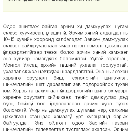
Одоо ашиглаж байгаа эрчим хүч дамжуулах шугам
сүлжээ хуучирсан, үр ашиггүй. Эрчим хүчний алдагдал нь
10–15 хувийн хооронд хэлбэлздэг. Зөвхөн дамжуулах
сүлжээг сайжруулснаар ямар нэгэн нэмэлт цахилгаан
үйлдвэрлэлгүйгээр түгээж болох эрчим хүчний хэмжээг
энэ хувиар нэмэгдүүлэх боломжтой. Үүнтэй зэрэгцэн,
Монгол Улсад өрхийн түвшний ухаалаг тоолууртай,
ухаалаг сүлжээ нэвтрүүлэх шаардлагатай. Энэ нь зөвхөн
хөрөнгө оруулалт биш, технологийн шинэчлэл,
шинэчлэлийн шат дарааллыг зөв тодорхойлох тухай
юм. Хэрэв та цахилгаан үйлдвэрлэлийн шинэ эх үүсвэрт
хөрөнгө оруулалт хийчихээд, түүнийг дамжуулах дэд
бүтэц байхгүй бол үйлдвэрлэсэн эрчим хүчээ түгээх
боломжгүй. Учир нь дамжуулах шугамыг нар, салхины
цахилгаан станцаас хамаагүй урт хугацаанд барьж
байгуулдаг. Энэ ойлголт одоо Засгийн газрын
шинэчлэлийн төлөвлөлтөд тусгагдаж эхэлсэн. Эрчим