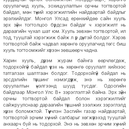
оруулагчид хууль, зохицуулалтын орчны тогтвортой
байдал, мөн түүний хэрэгжилтийн найдвартай байдлыг
эрэлхийлдэг. Монгол Улсад ерөнхийдөө сайн хууль
эрх зүйн тогтолцоо бүрдсэн байдаг ч хэрэгжилт нь
дараагийн чухал шат юм. Хууль зөвхөн тогтвортой, ил
тод, тууштай хэрэгжиж байж л үр дүнтэй болдог. Хэрэв
тогтвортой байж чадвал хөрөнгө оруулагчид төгс биш
хууль тогтоомжийг хүлээн зөвшөөрч чадна.
Харин хууль, дүрэм журам байнга өөрчлөгдөж,
тодорхойгүй байдал үүсэх нь хөрөнгө оруулалт хийхээс
татгалзах шалтгаан болдог. Тодорхойгүй байдал нь
эрсдэлийн түвшинг нэмэгдүүлж, энэ нь хөрөнгө
оруулалтын үнэлгээнд шууд тусдаг. Одоогийн
байдлаар Монгол Улс B+ зэрэглэлтэй байна. Эрх зүйн
орчны тогтвортой байдал болон хэрэгжилтийг
сайжруулснаар дараагийн түвшний зээлжих зэрэглэлд
хүрэх боломжтой. Түүнчлэн Засгийн газар найдвартай,
тогтвортой эрчим хүчний салбарыг хөгжүүлэхэд тууштай
анхаарч буй нь тодорхой. Энэ нь зөвхөн эрчим хүчний