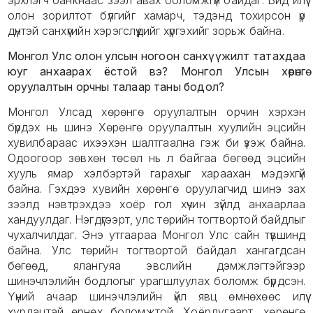
эрхлэгч банкнаас зээл авах боломжгүй байдаг. Бид илүү
олон зорилтот бүлгийг хамарч, тэдэнд тохирсон үр
дүнтэй санхүүгийн хэрэгслүүдийг хүргэхийг зорьж байна.
Монгол Улс олон улсын ногоон санхүүжилт татахдаа
юуг анхаарах ёстой вэ? Монгол Улсын хөрөнгө
оруулалтын орчны талаар таны бодол?
Монгол Улсад хөрөнгө оруулалтын орчин хэрхэн
бүрдэх нь шинэ Хөрөнгө оруулалтын хуулийн эцсийн
хувилбараас ихээхэн шалтгаална гэж би үзэж байна.
Одоогоор зөвхөн төсөл нь л байгаа бөгөөд эцсийн
хууль ямар хэлбэртэй гарахыг хараахан мэдэхгүй
байна. Гэхдээ хувийн хөрөнгө оруулагчид шинэ зах
зээлд нэвтрэхдээ хоёр гол хүчин зүйлд анхаарлаа
хандуулдаг. Нэгдүгээрт, улс төрийн тогтвортой байдлыг
чухалчилдаг. Энэ утгаараа Монгол Улс сайн түвшинд
байна. Улс төрийн тогтвортой байдал хангагдсан
бөгөөд, ялангуяа эвслийн дэмжлэгтэйгээр
шинэчлэлийн бодлогыг урагшлуулах боломж бүрдсэн.
Үүний ачаар шинэчлэлийн үйл явц өмнөхөөс илүү
хурдацтай өрнөх боломжтой. Хоёрдугаарт, хөрөнгө