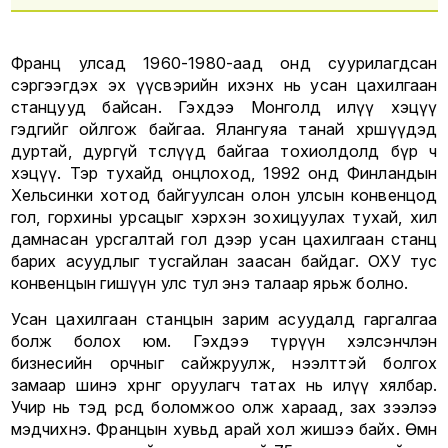
Франц улсад 1960-1980-аад онд суурилагдсан
сэргээгдэх эх үүсвэрийн ихэнх нь усан цахилгаан
станцууд байсан. Гэхдээ Монголд илүү хэцүү
гэдгийг ойлгож байгаа. Ялангуяа танай хөршүүдэд
дуртай, дургүй төслүүд байгаа тохиолдолд бүр ч
хэцүү. Тэр тухайд онцлоход, 1992 онд Финландын
Хельсинки хотод байгуулсан олон улсын конвенцод
гол, горхины урсацыг хэрхэн зохицуулах тухай, хил
дамнасан урсгалтай гол дээр усан цахилгаан станц
барих асуудлыг тусгайлан заасан байдаг. ОХУ тус
конвенцын гишүүн улс тул энэ талаар ярьж болно.
Усан цахилгаан станцын зарим асуудалд гаргалгаа
болж болох юм. Гэхдээ түрүүн хэлсэнчлэн
бизнесийн орчныг сайжруулж, нээлттэй болгох
замаар шинэ хөрөнгө оруулагч татах нь илүү хялбар.
Учир нь тэд өөрсдөө боломжоо олж хараад, зах зээлээ
мэдчихнэ. Францын хувьд арай хол жишээ байх. Өмнө