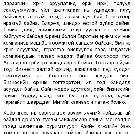
дараагийн хөрөнгө оруулагчид орж ирж, төслүүд
санхүүжүүлж, үйл ажиллагааг нь удирдаж, илүү
байгальд ээлтэй, хямд эрчим хүч бий болгохоор
ирэхгүй байна. Бидэнд шийдэх ёстой зүйлс байна.
Төрийн дээд хэмжээний хоёр уулзалтыг зохион
байгуулж байхад Франц болон Европын эрчим хүчний
компаниуд маш болгоомжтой хандаж байсан. Өмнө нь
хөрөнгө оруулаад, гэрээгээ биелүүлэх гээд чадаагүй
компаниудын талаар мэдэж байгаа болохоор тэр.
Арга ядан арбитрт хандсаар л байна. Тогтвортой, ил
тод, бизнест ээлтэй орчинд ажиллахыг тэд хүсдэг.
Санхүүгийн нөөц бололцоо бол асуудал биш.
Бизнесийн орчны тогтвортой, ил тод байдалд
асуудал байна. Сайн мэдээ дуулгаж, сайн бизнесийн
орчин бүрдүүлэхэд мөнгө бус цаг хугацаа, хүчин
чармайлт шаарддаг. Мөнгийг хаанаас ч татаж болно.
Хоёр дахь нь сэргээгдэх эрчим хүчний найдвартай
байдал өдөр ирэх тусам сайжирсаар байна. Монголд л
гэхэд цахилгаан хуримтлуурт Азийн хөгжлийн банк
томоохон хөрөнгө оруулалт хийсэн. Улмаар сэргээгдэх