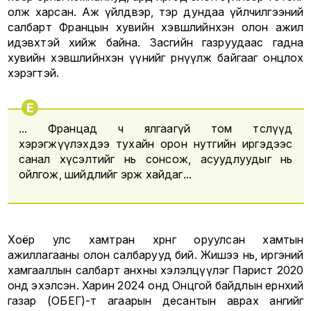
олж харсан. Аж үйлдвэр, тэр дундаа үйлчилгээний
салбарт Францын хувийн хэвшлийнхэн олон ажил
идэвхтэй хийж байна. Засгийн газруудаас гадна
хувийн хэвшлийнхэн үүнийг өрнүүлж байгааг онцлох
хэрэгтэй.
... Францад ч ялгаагүй том төслүүд
хэрэгжүүлэхдээ тухайн орон нутгийн иргэдээс
санал хүсэлтийг нь сонсож, асуудлуудыг нь
ойлгож, шийдлийг эрж хайдаг...
Хоёр улс хамтран хөрөнгө оруулсан хамтын
ажиллагааны олон салбарууд бий. Жишээ нь, иргэний
хамгааллын салбарт анхны хэлэлцүүлэг Парист 2020
онд эхэлсэн. Харин 2024 онд Онцгой байдлын ерөнхий
газар (ОБЕГ)-т агаарын десантын аврах ангийг