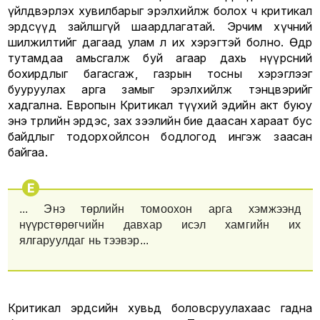
үйлдвэрлэх хувилбарыг эрэлхийлж болох ч критикал
эрдсүүд зайлшгүй шаардлагатай. Эрчим хүчний
шилжилтийг дагаад улам л их хэрэгтэй болно. Өдөр
тутамдаа амьсгалж буй агаар дахь нүүрсний
бохирдлыг багасгаж, газрын тосны хэрэглээг
бууруулах арга замыг эрэлхийлж тэнцвэрийг
хадгална. Европын Критикал түүхий эдийн акт буюу
энэ төрлийн эрдэс, зах зээлийн бие даасан хараат бус
байдлыг тодорхойлсон бодлогод ингэж заасан
байгаа.
... Энэ төрлийн томоохон арга хэмжээнд
нүүрстөрөгчийн давхар исэл хамгийн их
ялгаруулдаг нь тээвэр...
Критикал эрдсийн хувьд боловсруулахаас гадна