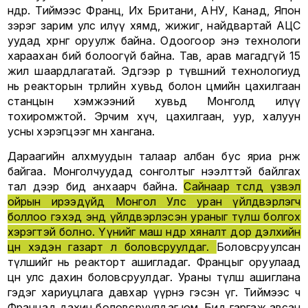
өндөр. Тиймээс Франц, Их Британи, АНУ, Канад, Япон
зэрэг зарим улс илүү хямд, жижиг, найдвартай АЦС
уудад хөрөнгө оруулж байна. Одоогоор энэ технологи
хараахан бий болоогүй байна. Тав, арав магадгүй 15
жил шаардлагатай. Эдгээр өөр түвшний технологиуд
нь реакторын төрлийн хувьд болон цөмийн цахилгаан
станцын хэмжээний хувьд Монголд илүү
тохиромжтой. Эрчим хүч, цахилгаан, уур, халуун
усны хэрэгцээг мөн хангана.
Дараагийн алхмуудын талаар албан бус яриа өрнөж
байгаа. Монголчуудад сонголтыг нээлттэй байлгах
тал дээр бид анхаарч байна.
Сайнаар төсөөлөөд үзвэл
ойрын ирээдүйд Монгол Улс уран үйлдвэрлэгч
боллоо гэхэд энд үйлдвэрлэсэн ураныг түлш болгох
хэрэгтэй болно. Үүнийг маш өндөр хяналт дор дэлхийн
цөөн хэдэн газарт л боловсруулдаг.
Боловсруулсан
түлшийг нь реакторт ашигладаг. Францыг оруулаад
цөөн улс дахин боловсруулдаг. Ураны түлш ашиглана
гэдэг хариуцлага давхар үүрнэ гэсэн үг. Тиймээс ч
Францад дахин боловсруулдаг юм. Бид гаргаж авсан