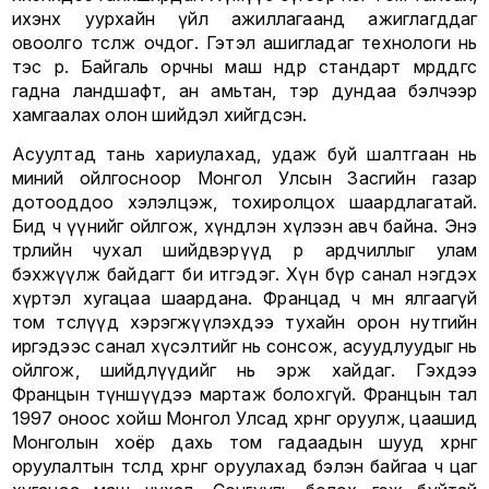
ихэнх уурхайн үйл ажиллагаанд ажиглагддаг
овоолго төсөөлж очдог. Гэтэл ашигладаг технологи нь
тэс өөр. Байгаль орчны маш өндөр стандарт мөрддөгөөс
гадна ландшафт, ан амьтан, тэр дундаа бэлчээр
хамгаалах олон шийдэл хийгдсэн.
Асуултад тань хариулахад, удаж буй шалтгаан нь
миний ойлгосноор Монгол Улсын Засгийн газар
дотооддоо хэлэлцэж, тохиролцох шаардлагатай.
Бид ч үүнийг ойлгож, хүндлэн хүлээн авч байна. Энэ
төрлийн чухал шийдвэрүүд өөрөө ардчиллыг улам
бэхжүүлж байдагт би итгэдэг. Хүн бүр санал нэгдэх
хүртэл хугацаа шаардана. Францад ч мөн ялгаагүй
том төслүүд хэрэгжүүлэхдээ тухайн орон нутгийн
иргэдээс санал хүсэлтийг нь сонсож, асуудлуудыг нь
ойлгож, шийдлүүдийг нь эрж хайдаг. Гэхдээ
Францын түншүүдээ мартаж болохгүй. Францын тал
1997 оноос хойш Монгол Улсад хөрөнгө оруулж, цаашид
Монголын хоёр дахь том гадаадын шууд хөрөнгө
оруулалтын төсөлд хөрөнгө оруулахад бэлэн байгаа ч цаг