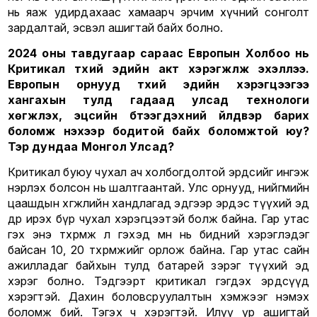
нь яаж удирдахаас хамаарч эрчим хүчний сонголт
зардалтай, эсвэл ашигтай байх болно.
2024 оны тавдугаар сараас Европын Холбоо нь
Критикал түүхий эдийн акт хэрэгжүүлж эхэллээ.
Европын орнууд түүхий эдийн хэрэгцээгээ
хангахын тулд гадаад улсад технологи
хөгжүүлэх, эцсийн бүтээгдэхүүний үйлдвэр барих
боломж үнэхээр бодитой байх боломжтой юу?
Тэр дундаа Монгол Улсад?
Критикал буюу чухал ач холбогдолтой эрдсийг ингэж
нэрлэх болсон нь шалтгаантай. Улс орнууд, нийгмийн
цаашдын хөгжлийн хандлагад эдгээр эрдэс түүхий эд
өдөр ирэх бүр чухал хэрэгцээтэй болж байна. Гар утас
гэх энэ төхөөрөмж л гэхэд өмнө нь бидний хэрэглэдэг
байсан 10, 20 төхөөрөмжийг орлож байна. Гар утас сайн
ажилладаг байхын тулд батарей зэрэг түүхий эд
хэрэг болно. Тэдгээрт критикал гэгдэх эрдсүүд
хэрэгтэй. Дахин боловсруулалтын хэмжээг нэмэх
боломж бий. Тэгэх ч хэрэгтэй. Илүү үр ашигтай