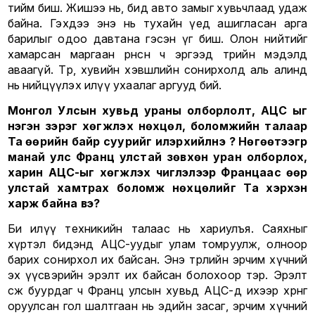
тийм биш. Жишээ нь, бид авто замыг хувьчлаад удаж
байна. Гэхдээ энэ нь тухайн үед ашигласан арга
барилыг одоо давтана гэсэн үг биш. Олон нийтийг
хамарсан маргаан өрнөсөн ч эргээд төрийн мэдэлд
аваагүй. Төр, хувийн хэвшлийн сонирхолд аль алинд
нь нийцүүлэх илүү ухаалаг аргууд бий.
Монгол Улсын хувьд ураны олборлолт, АЦС ыг
нэгэн зэрэг хөгжүүлэх нөхцөл, боломжийн талаар
Та өөрийн байр суурийг илэрхийлнэ үү? Нөгөөтээгүүр
манай улс Франц улстай зөвхөн уран олборлох,
харин АЦС-ыг хөгжүүлэх чиглэлээр Францаас өөр
улстай хамтрах боломж нөхцөлийг Та хэрхэн
харж байна вэ?
Би илүү техникийн талаас нь хариулъя. Саяхныг
хүртэл бидэнд АЦС-уудыг улам томруулж, олноор
барих сонирхол их байсан. Энэ төрлийн эрчим хүчний
эх үүсвэрийн эрэлт их байсан болохоор тэр. Эрэлт
өсөж буурдаг ч Франц улсын хувьд АЦС-д ихээр хөрөнгө
оруулсан гол шалтгаан нь эдийн засаг, эрчим хүчний