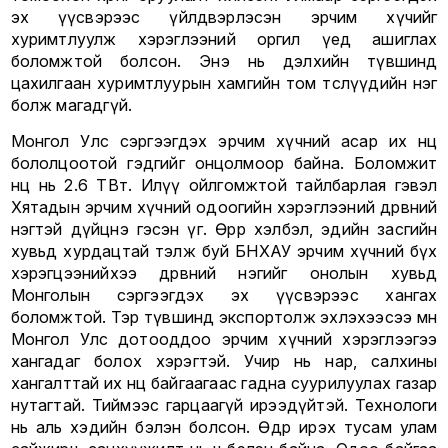
эх үүсвэрээс үйлдвэрлэсэн эрчим хүчийг
хуримтлуулж хэрэглээний оргил үед ашиглах
боломжтой болсон. Энэ нь дэлхийн түвшинд
цахилгаан хуримтлуурын хамгийн том төслүүдийн нэг
болж магадгүй.
Монгол Улс сэргээгдэх эрчим хүчний асар их нөөц
бололцоотой гэдгийг онцолмоор байна. Боломжит
нөөц нь 2.6 ТВт. Илүү ойлгомжтой тайлбарлая гэвэл
Хятадын эрчим хүчний одоогийн хэрэглээний дөрөвний
нэгтэй дүйцнэ гэсэн үг. Өөрөөр хэлбэл, эдийн засгийн
хувьд хурдацтай тэлж буй БНХАУ эрчим хүчний бүх
хэрэгцээнийхээ дөрөвний нэгийг онолын хувьд
Монголын сэргээгдэх эх үүсвэрээс хангах
боломжтой. Тэр түвшинд экспортолж эхлэхээсээ өмнө
Монгол Улс дотооддоо эрчим хүчний хэрэглээгээ
хангадаг болох хэрэгтэй. Учир нь нар, салхины
хангалттай их нөөц байгаагаас гадна суурилуулах газар
нутагтай. Тиймээс гарцаагүй ирээдүйтэй. Технологи
нь аль хэдийн бэлэн болсон. Өдөр ирэх тусам улам