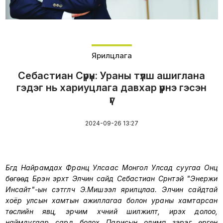
Ярилцлага
Себастиан Сүрүн: Ураны түлш ашиглана
гэдэг нь хариуцлага давхар үүрнэ гэсэн
үг
2024-09-26 13:27
Бүгд Найрамдах Франц Улсаас Монгол Улсад суугаа Онц
бөгөөд Бүрэн эрхт Элчин сайд Себастиан Сүрүнтэй "Энержи
Инсайт"-ын сэтгүүлч Э.Мишээл ярилцлаа. Элчин сайдтай
хоёр улсын хамтын ажиллагаа болон ураны хамтарсан
төслийн явц, эрчим хүчний шилжилт, ирэх долоо,
наймдугаар сард болох Парисын олимп зэрэг өргөн