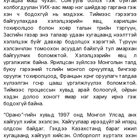
хугацаа маш чухал. Сонгууль болох гэж буйтай
холбогдуулан УИХ-аас ямар нэг шийдвэр гаргана гэж
хэн ч бодохгүй нь мэдээж. Тиймээс гэрээгээ
байгуулахдаа хэлэлцээрийн явц, харилцан
тохиролцоо болон хоёр талын төрийн тэргүүн,
Засгийн газар энэ талаар удаан хугацаанд нээлттэй
хэлэлцэж буйг давхар бодолцох хэрэгтэй. Түрүүн
хэлсэнчлэн томоохон асуудал байхгүй тул амархан
байгуулчих боломжтой. Хэлэлцээрийн явц л
үргэлжилж байна. Ярилцсан зүйлсээ Монголын талд
буюу гэрээний төслийн монгол орчуулгад бичгээр
оруулж тохиролцоод, Францын хөрөнгө оруулагч талдаа
хүлээлгэн өгснөөр цааш үргэлжлүүлэх боломжтой.
Тиймээс процессын хувьд арай болоогүй, ойрын
хэдэн долоо хоногт ямар нэг хариу ирнэ гэж
бодохгүй байна.
“Орано”-гийн хувьд 1997 онд Монгол Улсад анх
хайгуул хийж эхэлсэн. Хайгуулаар ирээдүйтэй илэрц
олдсон байдаг. Гэхдээ Казахстанд бараг ижил
хугацаанд хайгуул хийсэн. Олборлолт хүртэлх эхэн