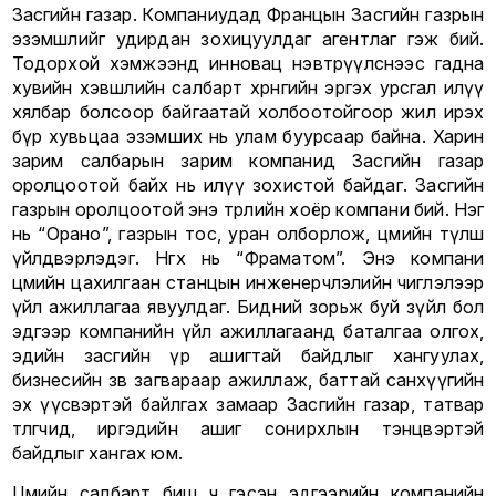
Засгийн газар. Компаниудад Францын Засгийн газрын
эзэмшлийг удирдан зохицуулдаг агентлаг гэж бий.
Тодорхой хэмжээнд инновац нэвтрүүлснээс гадна
хувийн хэвшлийн салбарт хөрөнгийн эргэх урсгал илүү
хялбар болсоор байгаатай холбоотойгоор жил ирэх
бүр хувьцаа эзэмших нь улам буурсаар байна. Харин
зарим салбарын зарим компанид Засгийн газар
оролцоотой байх нь илүү зохистой байдаг. Засгийн
газрын оролцоотой энэ төрлийн хоёр компани бий. Нэг
нь “Орано”, газрын тос, уран олборлож, цөмийн түлш
үйлдвэрлэдэг. Нөгөөх нь “Фраматом”. Энэ компани
цөмийн цахилгаан станцын инженерчлэлийн чиглэлээр
үйл ажиллагаа явуулдаг. Бидний зорьж буй зүйл бол
эдгээр компанийн үйл ажиллагаанд баталгаа олгох,
эдийн засгийн үр ашигтай байдлыг хангуулах,
бизнесийн зөв загвараар ажиллаж, баттай санхүүгийн
эх үүсвэртэй байлгах замаар Засгийн газар, татвар
төлөгчид, иргэдийн ашиг сонирхлын тэнцвэртэй
байдлыг хангах юм.
Цөмийн салбарт биш ч гэсэн эдгээрийн компанийн