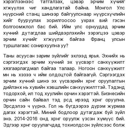
хэрэглээнээс татгалзах, цэвэр эрчим хүчийг
хөгжүүлэх чиг хандлагатай байна. Монгол Улс
нүүрсний станц шинээр байгуулснаар нүүрсхүчлийн
хийг бууруулах зорилгоосоо ухрах вий гэсэн
болгоомжлол бас бий. Ийм улс орнуудад эрчим
хүчний дутагдлаа шийдвэрлэхийн зэрэгцээ цэвэр
эрчим хүчийг хөгжүүлж байгаа Франц улсын
туршлагаас сонирхуулна уу?
Таны асуусан зарим зүйлийг эхлээд ярья. Эхнийх нь
сэргээгдэх эрчим хүчний эх үүсвэрт санхүүжилт
хязгаарлагдмал байгаа талаар. Ногоон санхүүжилт
өмнө нь хэзээ ч ийм олдоцтой байгаагүй. Сэргээгдэх
эрчим хүчний шинэ эх үүсвэрийн хөрөнгө оруулалтын
дийлэнх нь хувийн хэвшлийн санхүүжилттэй. Тэдэнд
тодорхой, ил тод хуулийн орчин хэрэгтэй. Бизнесийн
орчин сайн байвал тэд өөрсдөө ирээд хөрөнгө оруулна.
Эрсдэлээ ч үүрнэ. Гол нь бүгдээрээ дүрэм журмаа
дагах хэрэгтэй. Миний бодлоор дутагдаж буй зүйл
энэ. 2014-2016 онд хөрөнгө оруулж үзсэн хүмүүс бий.
Эдгээр хөрөнгө оруулагчдад тохиолдсон зүйлсээс болж