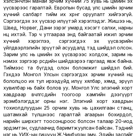
хэлсэнчлэн манай эрчим хүчний 75 хувь нь цөмийн эх
үүсвэрээс гаралтай. Европын бусад улс цөмийн эрчим
хүчний салбарт тийм их хөрөнгө оруулалт хийгээгүй.
Сэргээгдэх эх үүсвэр илүүтэй хэрэглэдэг. Жишээ нь,
Швед, Норвег, Дани зэрэг умард хэсэгт салхи, нарны
нөөц ихтэй. Тэр ч утгаараа энд байгаатай ижил эрчим
хүчний хэрэглээ, сэргээгдэх эх үүсвэрийн
үйлдвэрлэлийн зөрүүтэй асуудалд тэд шийдэл олсон.
Зарим улс нь цөмийн эх үүсвэрээс холдож, зарим нь
нэмэх зэргээр өөрсдийн шийдвэрээ гаргаад явж байна.
Тиймээс та бүгдэд олон боломжит шийдэл бий.
Гэхдээ Монгол Улсын сэргээгдэх эрчим хүчний нөөц
бололцоо их тул ирээдүйд илүү хялбар, хямд, эрүүл
хувилбар нь байх болов уу. Монгол Улс элэгний хорт
хавдраар өвчлөгсдийн тоогоор хамгийн дээгүүрт
эрэмбэлэгддэг орны нэг. Элэгний хорт хавдрын
тохиолдлуудын 25 орчим хувь нь цахилгаан станц,
шатамхай түлшнээс гаралтай агаарын бохирдол,
нарийн ширхэгт тоосонцроос болсон талаар 20-иод
эрдэмтэн, судлаачид баримтжуулсан байсан. Тэдний
нэг нь УИХ-ын гишүүн Ж.Чинбүрэн эмч. Эдийн засгийг