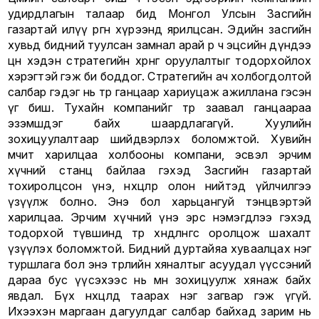
удирдлагын талаар бид Монгол Улсын Засгийн
газартай илүү өргөн хүрээнд ярилцсан. Эдийн засгийн
хувьд бидний туулсан замнал арай өөр ч эцсийн дүндээ
цөөн хэдэн стратегийн хөрөнгө оруулалтыг тодорхойлох
хэрэгтэй гэж би боддог. Стратегийн ач холбогдолтой
салбар гэдэг нь төр ганцаар хариуцаж ажиллана гэсэн
үг биш. Тухайн компанийг төр заавал ганцаараа
эзэмшдэг байх шаардлагагүй. Хуулийн
зохицуулалтаар шийдвэрлэх боломжтой. Хувийн
өмчит харилцаа холбооны компани, эсвэл эрчим
хүчний станц байлаа гэхэд Засгийн газартай
тохиролцсон үнэ, нөхцөлөөр олон нийтэд үйлчилгээ
үзүүлж болно. Энэ бол харьцангуй тэнцвэртэй
харилцаа. Эрчим хүчний үнэ эрс нэмэгдлээ гэхэд
тодорхой түвшинд төр хөндлөнгөөс оролцож шахалт
үзүүлэх боломжтой. Бидний дуртайяа хуваалцах нэг
туршлага бол энэ төрлийн хяналтыг асуудал үүссэний
дараа бус үүсэхээс нь өмнө зохицуулж хянаж байх
явдал. Бүх нөхцөлд таарах нэг загвар гэж үгүй.
Ихээхэн маргаан дагуулдаг салбар байхад зарим нь