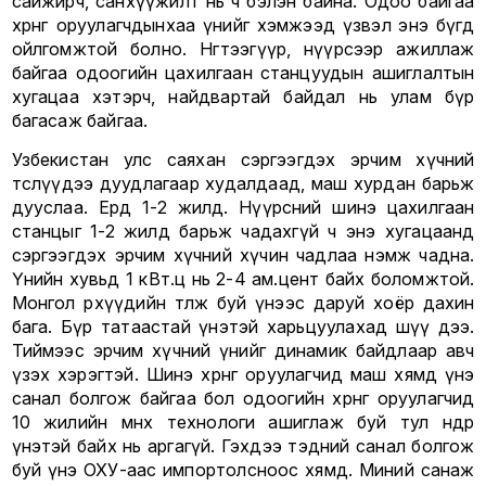
сайжирч, санхүүжилт нь ч бэлэн байна. Одоо байгаа
хөрөнгө оруулагчдынхаа үнийг хэмжээд үзвэл энэ бүгд
ойлгомжтой болно. Нөгөөтээгүүр, нүүрсээр ажиллаж
байгаа одоогийн цахилгаан станцуудын ашиглалтын
хугацаа хэтэрч, найдвартай байдал нь улам бүр
багасаж байгаа.
Узбекистан улс саяхан сэргээгдэх эрчим хүчний
төслүүдээ дуудлагаар худалдаад, маш хурдан барьж
дууслаа. Ердөө 1-2 жилд. Нүүрсний шинэ цахилгаан
станцыг 1-2 жилд барьж чадахгүй ч энэ хугацаанд
сэргээгдэх эрчим хүчний хүчин чадлаа нэмж чадна.
Үнийн хувьд 1 кВт.ц нь 2-4 ам.цент байх боломжтой.
Монгол өрхүүдийн төлж буй үнээс даруй хоёр дахин
бага. Бүр татаастай үнэтэй харьцуулахад шүү дээ.
Тиймээс эрчим хүчний үнийг динамик байдлаар авч
үзэх хэрэгтэй. Шинэ хөрөнгө оруулагчид маш хямд үнэ
санал болгож байгаа бол одоогийн хөрөнгө оруулагчид
10 жилийн өмнөх технологи ашиглаж буй тул өндөр
үнэтэй байх нь аргагүй. Гэхдээ тэдний санал болгож
буй үнэ ОХУ-аас импортолсноос хямд. Миний санаж