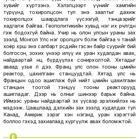
хувийг хүртээнэ. Хэлэлцээрт үүнийг хамгийн
түрүүнд тохиролцсон тул энэ заалтыг дахиж
тохиролцох шаардлага үүсээгүй, тэнцвэрийг
хадгалж байгаа. Геополитикийн хувьд нэг их өөрчлөгдөнө
гэж бодохгүй байна. Учир нь олон улсын ураны зах
зээлд Монгол Улс нэг оролцогч болж байгаа ч танай
хоёр хөрш энэ салбарт өөрсдийн гэсэн байр суурийг бий
болгосон, зохих үнээр илүү их уран худалдан авах,
найдвартай нөөц бүрдүүлэх сонирхолтой. Хятадыг
аваад үзье л дээ. Франц улс олон тооны цөмийн
реактор, цахилгаан станцуудтай. Хятад улс нь
Францын одоо ашиглаж буй нийт цөмийн цахилгаан
станцын тоотой тэнцүү тооны реакторууд
ашигладаг. Дээр нь олныг шинээр барьж байна.
Иймээс ураны найдвартай эх үүсвэр эрэлхийлэх нь
мэдээж. Цаашлаад дэлхийн зах зээлд худалдах тул
Канад, Америк зэрэг хэн нэгэнд уран хэрэгтэй
боллоо гэхэд захиалаад хүргүүлж авах боломжтой.