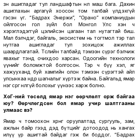
зөөн ашигладаг тул ландшафтын нөлөө маш бага. Дахин
ашиглахын аргагүй хоосон том талбай үлдэхгүй
гэсэн үг. “Бадрах Энержи”, “Орано” компаниудын
ойлгосон гол зүйл бол Монгол Улс хэн ч
хэрэглэдэггүй цэлийсэн цагаан тал нутагтай биш.
Мал бэлчдэг, байгаль, экосистем нь тогтмол тэр тал
нутгаа ашигладаг тул зохицож ажиллах
шаардлагатай. Төслийн талбайд тэмээн сүрэг бэлчиж
явахыг тэнд очихдоо харсан. Одоогийн технологи
үүнийг боломжтой болгосон. Тэр ч бүү хэл, яг
хажууханд буй хамгийн олон тэмээн сүрэгтэй айл
улсынхаа өндөр шагналыг хүртэж байна. Байгальд ямар
нэг сөрөг нөлөөгүй болохыг үүнээс харж болно.
ХоГ-ний төсөлд ямар нэг өөрчлөлт орж байгаа
юу? Өөрчлөгдсөн бол ямар учир шалтгааны
улмаас вэ?
Ямар ч томоохон хөрөнгө оруулалтад сургууль, зам,
ажлын байр гээд дэд бүтцийг дотоодод нь хангах
илүү үр ашигтай байдаг гэж би боддог. “Бадрах