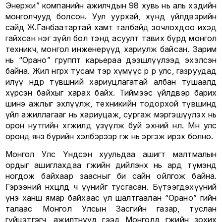
Энержи” компанийн ажилчдын 98 хувь нь аль хэдийн
монголчууд болсон. Уул уурхай, хүнд үйлдвэрийн
сайд Ж.Ганбаатартай хамт талбайд зочлохдоо ихэд
гайхсан нэг зүйл бол тэнд асуулт тавих бүрд монгол
техникч, монгол инженерүүд хариулж байсан. Зарим
нь “Орано” группт карьераа дээшлүүлээд эхэлсэн
байна. Жил өнгөрөх тусам тэр хүмүүс өөр өөр улс, газруудад
илүү өндөр түвшний хариуцлагатай албан тушаалд
хүрсэн байхыг харах байх. Тиймээс үйлдвэр барих
шинэ ажлыг эхлүүлж, техникийн тодорхой түвшинд
үйл ажиллагааг нь хариуцаж, сургаж мэргэшүүлэх нь
орон нутгийн хөгжилд үзүүлж буй эхний нөлөө. Мөн улс
оронд янз бүрийн хэлбэрээр өгөөж нь эргэж ирэх болно.
Монгол Улс Үндсэн хуульдаа ашигт малтмалын
ордыг ашиглахдаа өгөөжийн дийлэнх нь ард түмэнд
ногдож байхаар заасныг би сайн ойлгож байна.
Гэрээний нөхцөлд ч үүнийг тусгасан. Бүтээгдэхүүний
үнэ ханш ямар байхаас үл шалтгаалан “Орано” гийн
талаас Монгол Улсын Засгийн газар, туслан
гүйцэтгэгч, ажилтнууд гээд Монголд өгөөжийн зохих