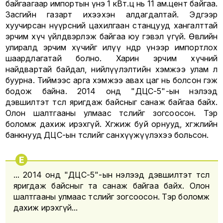
байгаагаар импортын үнэ 1 кВт.ц нь 11 ам.цент байгаа.
Засгийн газарт ихээхэн алдагдалтай. Эдгээр
хуучирсан нүүрсний цахилгаан станцууд хангалттай
эрчим хүч үйлдвэрлэж байгаа юу гэвэл үгүй. Өвлийн
улиралд эрчим хүчийг илүү өндөр үнээр импортлох
шаардлагатай болно. Харин эрчим хүчний
найдвартай байдал, нийлүүлэлтийн хэмжээ улам л
буурна. Тиймээс арга хэмжээ авах цаг нь болсон гэж
бодож байна. 2014 онд "ДЦС-5"-ын нэлээд
дэвшилтэт төсөл яригдаж байсныг санаж байгаа байх.
Олон шалтгааны улмаас төслийг зогсоосон. Тэр
боломж дахиж ирэхгүй. Хөгжиж буй орнууд, хөгжлийн
банкнууд ДЦС-ын төслийг санхүүжүүлэхээ больсон.
... 2014 онд "ДЦС-5"-ын нэлээд дэвшилтэт төсөл
яригдаж байсныг та санаж байгаа байх. Олон
шалтгааны улмаас төслийг зогсоосон. Тэр боломж
дахиж ирэхгүй...