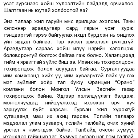
үсэг зурснаас хойш хүлээлтийн байдалд орчихлоо.
Шалтгаан нь юутай холбоотой вэ?
Энэ талаар жил гаруйн өмнөөс ярилцаж эхэлсэн. Таны
хэлснээр аравдугаар сард гарын үсэг зурж,
тэнцвэртэй гэрээ байгуулах нөхцөл бүрдсэн нь онцлох
үйл явдал байлаа. Тэр хүсэл эрмэлзэл өөрчлөгдөөгүй.
Аравдугаар сараас хойш илүү нарийн хэлэлцэж,
боловсронгуй болгож байгаа гэж болно. Хэлэлцэхэд
тийм ч ярвигтай зүйлс биш ээ. Ихэнх нь тохиролцсон,
тохиролцож болох асуудал байгаа. Сургалтуудаа
ийм хэмжээнд хийх үү, ийм хуваарьтай байх уу гэх
мэт зүйлийг хоёр тал буюу Францын “Орано”
компани болон Монгол Улсын Засгийн газар
тохиролцож байна. Эдгээр хэлэлцүүлэгт бэлдэж,
монголчуудад нийцүүлэхэд ихээхэн эрч хүч
зарцуулж буйг харсан. Гурван жил хүрэхгүй
хугацаанд маш их ахиц гарсан. Төслийн талаарх
мэдээлэл улам зузаарч, төслийн талбайд очих хүний
урсгал ч нэмэгдэж байна. Талбайд очсон хүмүүс
ихэнхдээ гайхширдаг. Хүмүүс зүгээр нэг том талбай,