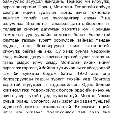
баяжуулах асуудал яригдана. Тэрнээс өмнө илрүүлж,
зураглал гаргана. Франц, Монголын Геологийн албууд
хамтран нөөцийн зураглал гаргах шинэ технологи
ашиглах төслийг энэ зургаадугаар сарын 3-нд
эхлүүллээ. Энэ нь нэг талаараа дата олборлолт, нөгөө
талаараа хиймэл дагуулын хэрэглээ юм. Францын
томоохон уул уурхайн компани болох Eramet-тэй
хамтран газрын зурагт зориулсан зайнаас тандан
судлах, өгөгдөл боловсруулах шинэ технологийг
хөгжүүлж байгаа нь энэ. Юу хайж буйгаа мэдэхийн
тулд хиймэл дагуул ашиглан ерөнхий зураг гаргах нь
газар өрөмдөхөөс илүү хямд. Монголын ихэнх нөөцийг
зураглаж гаргаагүй байгаа тул чухал ач холбогдолтой
гэж би хувьдаа бодож байна. 1970 аад онд
боловсруулсан газрын зурагт тухайн үед Монголд
хэрэгтэй нөөцүүдийг л тодорхойлсон. Одоо бидний
критикал гэж тодорхойлох болсон эрдсийн ихэнх нь
шинэ учир тухайн үед зураглаагүй. Монгол Улсын
хувьд Франц, Солонгос, АНУ зэрэг цөөн хэдэн түнштэй
идэвхтэй хамтын ажиллагаатай. Боломжит нөөцийг
илүү өргөн хүрээнд тодорхойлох тал дээр бид