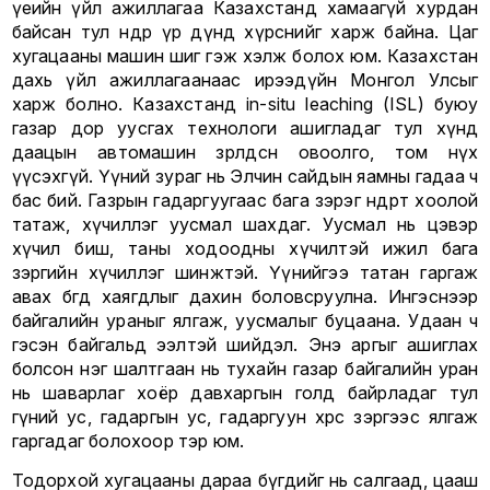
үеийн үйл ажиллагаа Казахстанд хамаагүй хурдан
байсан тул өнөөдөр үр дүнд хүрснийг харж байна. Цаг
хугацааны машин шиг гэж хэлж болох юм. Казахстан
дахь үйл ажиллагаанаас ирээдүйн Монгол Улсыг
харж болно. Казахстанд in-situ leaching (ISL) буюу
газар дор уусгах технологи ашигладаг тул хүнд
даацын автомашин зөрөлдсөн овоолго, том нүх
үүсэхгүй. Үүний зураг нь Элчин сайдын яамны гадаа ч
бас бий. Газрын гадаргуугаас бага зэрэг өндөрт хоолой
татаж, хүчиллэг уусмал шахдаг. Уусмал нь цэвэр
хүчил биш, таны ходоодны хүчилтэй ижил бага
зэргийн хүчиллэг шинжтэй. Үүнийгээ татан гаргаж
авах бөгөөд хаягдлыг дахин боловсруулна. Ингэснээр
байгалийн ураныг ялгаж, уусмалыг буцаана. Удаан ч
гэсэн байгальд ээлтэй шийдэл. Энэ аргыг ашиглах
болсон нэг шалтгаан нь тухайн газар байгалийн уран
нь шаварлаг хоёр давхаргын голд байрладаг тул
гүний ус, гадаргын ус, гадаргуун хөрс зэргээс ялгаж
гаргадаг болохоор тэр юм.
Тодорхой хугацааны дараа бүгдийг нь салгаад, цааш