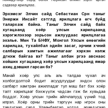
сэдвээр ярилцлаа.
Эрхэмсэг Элчин сайд Себастиан Сүрүн таныг
Энержи Инсайт сэтгүүлд ярилцлага өгч буйд
талархаж байна. Таныг Элчин сайд байх
хугацаанд хоёр улсын харилцаанд
хэрэгжүүлэхээр зорьсон ажлуудаас ярилцлагаа
эхэлье. Мөн Та БНФУ, Монгол Улсын өнөөгийн
харилцаа, тухайлбал эдийн засаг, эрчим хүчний
салбарын хамтын ажиллагааг хэрхэн үнэлж
дүгнэж байгаа вэ? Таныг албан үүргээ авснаас
хойших хугацаанд хоёр улсын харилцаанд ямар
ахиц дэвшил гарсан бэ?
Манай хоёр улс аль аль талдаа чухал ач
холбогдолтой бодит асуудлуудыг хөндсөн олон
салбарт хамтран ажилладаг тул маш бат бэх хоёр
талт харилцааг бэхжүүлж чадсан гэж би хувьдаа
боддог. Хоёр улсын төрийн айлчлалууд үүний тод
илрэл. Хоёр орны төрийн тэргүүн нар өнгөрсөн оны
тавдугаар сард Улаанбаатар хотод, аравдугаар