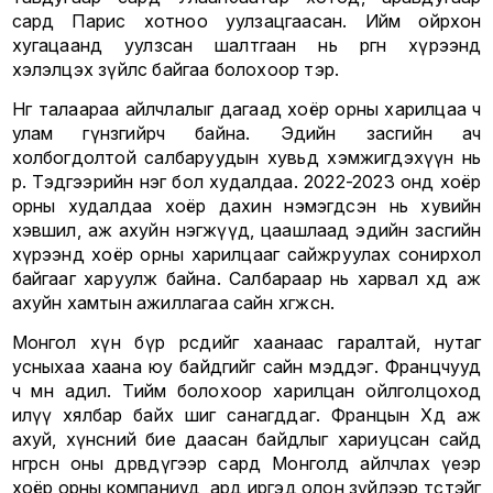
сард Парис хотноо уулзацгаасан. Ийм ойрхон
хугацаанд уулзсан шалтгаан нь өргөн хүрээнд
хэлэлцэх зүйлс байгаа болохоор тэр.
Нөгөө талаараа айлчлалыг дагаад хоёр орны харилцаа ч
улам гүнзгийрч байна. Эдийн засгийн ач
холбогдолтой салбаруудын хувьд хэмжигдэхүүн нь
өөр. Тэдгээрийн нэг бол худалдаа. 2022-2023 онд хоёр
орны худалдаа хоёр дахин нэмэгдсэн нь хувийн
хэвшил, аж ахуйн нэгжүүд, цаашлаад эдийн засгийн
хүрээнд хоёр орны харилцааг сайжруулах сонирхол
байгааг харуулж байна. Салбараар нь харвал хөдөө аж
ахуйн хамтын ажиллагаа сайн хөгжсөн.
Монгол хүн бүр өөрсдийгөө хаанаас гаралтай, нутаг
усныхаа хаана юу байдгийг сайн мэддэг. Францчууд
ч мөн адил. Тийм болохоор харилцан ойлголцоход
илүү хялбар байх шиг санагддаг. Францын Хөдөө аж
ахуй, хүнсний бие даасан байдлыг хариуцсан сайд
өнгөрсөн оны дөрөвдүгээр сард Монголд айлчлах үеэр
хоёр орны компаниуд, ард иргэд олон зүйлээр төсөөтэйг