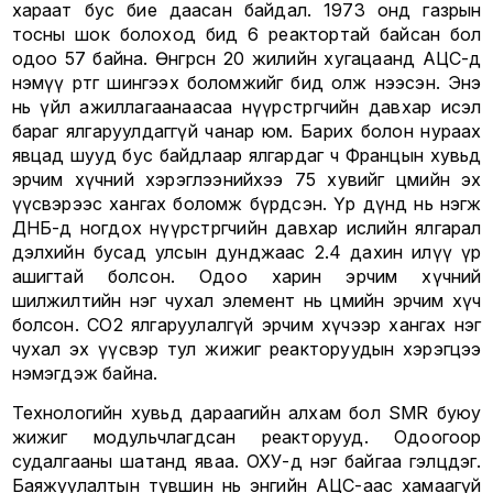
хараат бус бие даасан байдал. 1973 онд газрын
тосны шок болоход бид 6 реактортай байсан бол
одоо 57 байна. Өнгөрсөн 20 жилийн хугацаанд АЦС-д
нэмүү өртөг шингээх боломжийг бид олж нээсэн. Энэ
нь үйл ажиллагаанаасаа нүүрстөрөгчийн давхар исэл
бараг ялгаруулдаггүй чанар юм. Барих болон нураах
явцад шууд бус байдлаар ялгардаг ч Францын хувьд
эрчим хүчний хэрэглээнийхээ 75 хувийг цөмийн эх
үүсвэрээс хангах боломж бүрдсэн. Үр дүнд нь нэгж
ДНБ-д ногдох нүүрстөрөгчийн давхар ислийн ялгарал
дэлхийн бусад улсын дунджаас 2.4 дахин илүү үр
ашигтай болсон. Одоо харин эрчим хүчний
шилжилтийн нэг чухал элемент нь цөмийн эрчим хүч
болсон. CO2 ялгаруулалгүй эрчим хүчээр хангах нэг
чухал эх үүсвэр тул жижиг реакторуудын хэрэгцээ
нэмэгдэж байна.
Технологийн хувьд дараагийн алхам бол SMR буюу
жижиг модульчлагдсан реакторууд. Одоогоор
судалгааны шатанд яваа. ОХУ-д нэг байгаа гэлцдэг.
Баяжуулалтын түвшин нь энгийн АЦС-аас хамаагүй