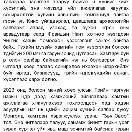
талаараа засаглал тааруу байгаа ч үүнийг хийх
хүсэлтэй, энэ чиглэлд үйл ажиллагаа явуулах
сонирхолтой хувийн хэвшлийн компаниуд байгаа
гэсэн үг. Кино үйлдвэрлэл, цаашлаад археологийн
салбарыг аваад үзэхэд та бүхэн өнгөрсөн оны
аравдугаар сард Францын Нант хотноо нээгдсэн
Чингис хааны томоохон үзэсгэлэнг санаж байгаа
байх. Тухайн музейн хамгийн том үзэсгэлэн болсон
төдийгүй 200 мянга гаруй зочид цугласан. Хамтарч буй
өөр олон салбар байгаагийн нэг нь боловсрол. Энэ
чиглэлд хоёр талаас сонирхлоо ихээхэн илэрхийлж
буйг иргэд, бизнесүүд, төрийн өндөрлөгүүдийн санал,
хүсэлтээс харж болно.
2023 онд болсон манай хоёр улсын Төрийн тэргүүн
нарын өндөр дээд хэмжээний айлчлалаар хамтын
ажиллагаа хөгжүүлэхээр тохиролцсон хэд хэдэн
асуудлын нэг нь цөмийн эрчим хүчний салбар буюу
Монголд хамтран хэрэгжүүлэх ураны “Зөөвч-Овоо”
төсөл. Энэ чиглэлээр талууд санамж бичигт гарын үсэг
зурах хүртэл үйл явц маш эрчимтэй байснаа гарын