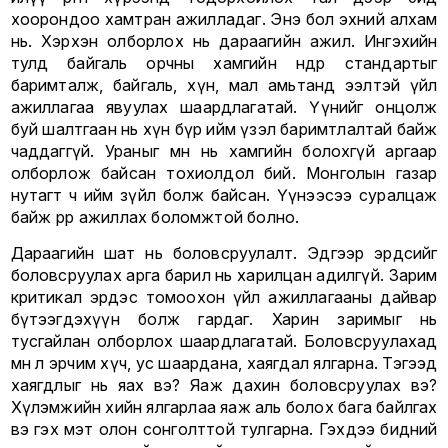
хоорондоо хамтран ажилладаг. Энэ бол эхний алхам
нь. Хэрхэн олборлох нь дараагийн ажил. Ингэхийн
тулд байгаль орчны хамгийн өндөр стандартыг
баримталж, байгаль, хүн, мал амьтанд ээлтэй үйл
ажиллагаа явуулах шаардлагатай. Үүнийг онцолж
буй шалтгаан нь хүн бүр ийм үзэл баримтлалтай байж
чаддаггүй. Ураныг өмнө нь хамгийн болохгүй аргаар
олборлож байсан тохиолдол бий. Монголын газар
нутагт ч ийм зүйл болж байсан. Үүнээсээ суралцаж
байж өөрөөр ажиллах боломжтой болно.
Дараагийн шат нь боловсруулалт. Эдгээр эрдсийг
боловсруулах арга барил нь харилцан адилгүй. Зарим
критикал эрдэс томоохон үйл ажиллагааны дайвар
бүтээгдэхүүн болж гардаг. Харин заримыг нь
тусгайлан олборлох шаардлагатай. Боловсруулахад
мөн л эрчим хүч, ус шаардана, хаягдал ялгарна. Тэгээд
хаягдлыг нь яах вэ? Яаж дахин боловсруулах вэ?
Хүлэмжийн хийн ялгарлаа яаж аль болох бага байлгах
вэ гэх мэт олон сонголттой тулгарна. Гэхдээ бидний