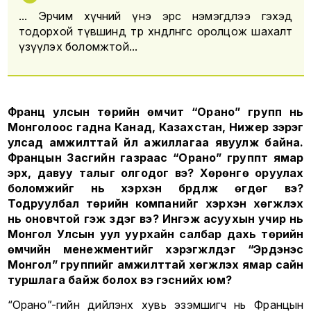
... Эрчим хүчний үнэ эрс нэмэгдлээ гэхэд
тодорхой түвшинд төр хөндлөнгөөс оролцож шахалт
үзүүлэх боломжтой...
Франц улсын төрийн өмчит “Орано” групп нь
Монголоос гадна Канад, Казахстан, Нижер зэрэг
улсад амжилттай үйл ажиллагаа явуулж байна.
Францын Засгийн газраас “Орано” группт ямар
эрх, давуу талыг олгодог вэ? Хөрөнгө оруулах
боломжийг нь хэрхэн бүрдүүлж өгдөг вэ?
Тодруулбал төрийн компанийг хэрхэн хөгжүүлэх
нь оновчтой гэж үздэг вэ? Ингэж асуухын учир нь
Монгол Улсын уул уурхайн салбар дахь төрийн
өмчийн менежментийг хэрэгжүүлдэг “Эрдэнэс
Монгол” группийг амжилттай хөгжүүлэх ямар сайн
туршлага байж болох вэ гэснийх юм?
“Орано”-гийн дийлэнх хувь эзэмшигч нь Францын