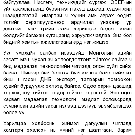
байгууллаа. Нисгэгч, техникчдийг сургаж, ОБЕГ-ын
үйл ажиллагаанд бүрэн нэгтгэхэд дахиад хэдэн жил
шаардлагатай. Ямартай ч хүний амь аврах бодит
төслийг хэрэгжүүлснээр ардчилал үнэхээр үр
дүнтэйг, улс төрийн сайн харилцаа бодит ажил
болдгийг багахан хугацаанд харуулж чадлаа. Энэ бол
бидний хамтын ажиллагааны ердөө нэг жишээ.
Уул уурхайн салбар ирээдүйд Монголын эдийн
засагт маш чухал ач холбогдолтойг ойлгож байгаа ч
бид мэдээлэл технологийн чиглэлд олон зүйл хийж
байна. Шинээр бий болгож буй ажлын байр тийм их
биш ч гэсэн ДНБ, экспорт, татварын томоохон
хувийг бүрдүүлж эхлээд байгаа. Одоо харин цаашид
хэрхэх, юу хийхээ тодорхойлох хэрэгтэй. Энэ өнцгөөс
харвал мэдээлэл технологи, мэдлэг боловсролд
суурилсан эдийн засаг нэлээд дээгүүр эрэмбэлэгдэх
болов уу.
Харилцаа холбооны хиймэл дагуулын чиглэлд
хамтарч эхэлсэн нь үүний нэг шалтгаан. Зарим