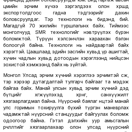
цөмийн эрчим хүчээ зэргэлдээх олон хөршдөө
экспортолдгоос гадна тэдгээрийг дахин
боловсруулдаг. Тэр технологи нь бидэнд бий.
Магадгүй 70 жилийн туршлагынх байх. Тиймээс
монголчууд SMR технологийг нэвтрүүлэх бүрэн
боломжтой. Түрүүн хэлсэнчлэн хараахан бэлэн
болоогүй байна. Технологи нь найдвартай байх
хэрэгтэй. Цаашлаад эдийн засгийн хувьд үр ашигтай,
хүчин чадлын хувьд дотоодын хэрэглээнд нийцсэн
зохистой хэмжээнд байх нь зүйтэй.
Монгол Улсад эрчим хүчний хэрэглээ эрчимтэй өсөж,
тэр хэрээр дутагдалтай тулгарч байгааг та мэдэж
байгаа байх. Манай улсын хувьд эрчим хүчний дэд
бүтцийг хөгжүүлэхэд хөрөнгө, санхүүжилт
хязгаарлагдмал байна. Нүүрсний баялаг нөөцтэй манай
улс горимын тохируулга бүхий түргэн маневрлах
чадамжтай нүүрсний станцуудыг байгуулах боломж
одоогоор байна. Гэтэл дэлхийн уур амьсгалын
өөрчлөлтийг хязгаарлахаар олон улсад нүүрсний