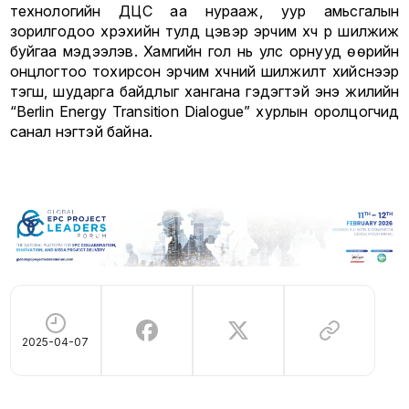
технологийн ДЦС аа нурааж, уур амьсгалын
зорилгодоо хүрэхийн тулд цэвэр эрчим хүч рүү шилжиж
буйгаа мэдээлэв. Хамгийн гол нь улс орнууд өөрийн
онцлогтоо тохирсон эрчим хүчний шилжилт хийснээр
тэгш, шударга байдлыг хангана гэдэгтэй энэ жилийн
“Berlin Energy Transition Dialogue” хурлын оролцогчид
санал нэгтэй байна.
2025-04-07