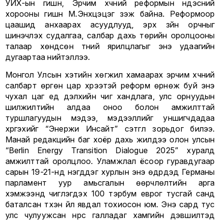
УИХ-ын гишүүн, Эрчим хүчний реформын үндэсний
хорооны гишүүн М.Энхцэцэг үзэж байна. Реформоор
цаашид анхаарах асуудлууд, эрх зүйн орчныг
шинэчлэх судалгаа, салбар дахь төрийн оролцооны
талаар хөндсөн түүний ярилцлагыг энэ удаагийн
дугаартаа нийтэллээ.
Монгол Улсын хэтийн хөгжил хамаарах эрчим хүчний
салбарт өргөн цар хүрээтэй реформ өрнөж буй энэ
чухал цаг үед дэлхийн чиг хандлага, улс орнуудын
шилжилтийн алдаа оноо болон амжилттай
туршлагуудын мэдээ, мэдээллийг уншигчдадаа
хүргэхийг “Энержи Инсайт” сэтгүүл зорьдог билээ.
Манай редакцийн баг хоёр дахь жилдээ олон улсын
“Berlin Energy Transition Dialogue 2025” хуралд
амжилттай оролцлоо. Уламжлал ёсоор гуравдугаар
сарын 19-21-нд нэгддэг хурлын энэ өдрүүдэд Германы
парламент уур амьсгалын өөрчлөлтийн арга
хэмжээнд чиглэгдэх 100 тэрбум еврог тусгай санд
баталсан түүхэн үйл явдал тохиосон юм. Энэ сард тус
улс чулуужсан нүүрс галладаг хамгийн дэвшилтэд