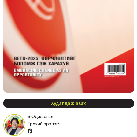
Худалдаж авах
Э.Оджаргал
Ерөнхий эрхлэгч