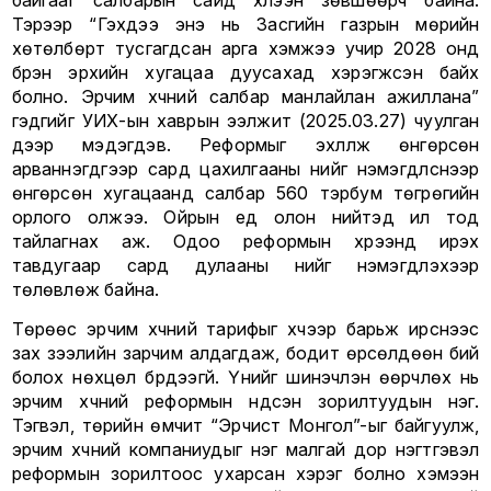
байгааг салбарын сайд хүлээн зөвшөөрч байна.
Тэрээр “Гэхдээ энэ нь Засгийн газрын мөрийн
хөтөлбөрт тусгагдсан арга хэмжээ учир 2028 онд
бүрэн эрхийн хугацаа дуусахад хэрэгжсэн байх
болно. Эрчим хүчний салбар манлайлан ажиллана”
гэдгийг УИХ-ын хаврын ээлжит (2025.03.27) чуулган
дээр мэдэгдэв. Реформыг эхлүүлж өнгөрсөн
арваннэгдүгээр сард цахилгааны үнийг нэмэгдүүлснээр
өнгөрсөн хугацаанд салбар 560 тэрбум төгрөгийн
орлого олжээ. Ойрын үед олон нийтэд ил тод
тайлагнах аж. Одоо реформын хүрээнд ирэх
тавдугаар сард дулааны үнийг нэмэгдүүлэхээр
төлөвлөж байна.
Төрөөс эрчим хүчний тарифыг хүчээр барьж ирснээс
зах зээлийн зарчим алдагдаж, бодит өрсөлдөөн бий
болох нөхцөл бүрдээгүй. Үүнийг шинэчлэн өөрчлөх нь
эрчим хүчний реформын үндсэн зорилтуудын нэг.
Тэгвэл, төрийн өмчит “Эрчист Монгол”-ыг байгуулж,
эрчим хүчний компаниудыг нэг малгай дор нэгтгэвэл
реформын зорилтоос ухарсан хэрэг болно хэмээн