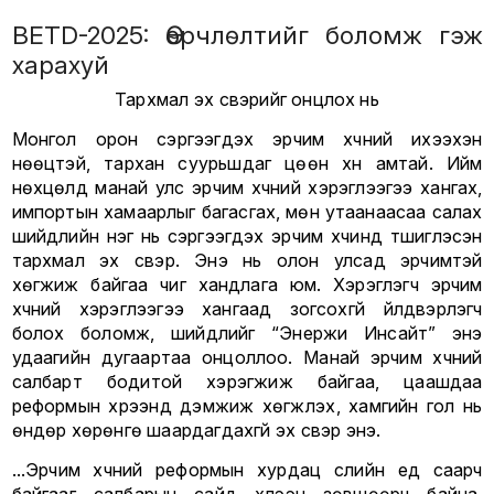
BETD-2025: Өөрчлөлтийг боломж гэж
харахуй
Тархмал эх үүсвэрийг онцлох нь
Монгол орон сэргээгдэх эрчим хүчний ихээхэн
нөөцтэй, тархан суурьшдаг цөөн хүн амтай. Ийм
нөхцөлд манай улс эрчим хүчний хэрэглээгээ хангах,
импортын хамаарлыг багасгах, мөн утаанаасаа салах
шийдлийн нэг нь сэргээгдэх эрчим хүчинд түшиглэсэн
тархмал эх үүсвэр. Энэ нь олон улсад эрчимтэй
хөгжиж байгаа чиг хандлага юм. Хэрэглэгч эрчим
хүчний хэрэглээгээ хангаад зогсохгүй үйлдвэрлэгч
болох боломж, шийдлийг “Энержи Инсайт” энэ
удаагийн дугаартаа онцоллоо. Манай эрчим хүчний
салбарт бодитой хэрэгжиж байгаа, цаашдаа
реформын хүрээнд дэмжиж хөгжүүлэх, хамгийн гол нь
өндөр хөрөнгө шаардагдахгүй эх үүсвэр энэ.
...Эрчим хүчний реформын хурдац сүүлийн үед саарч