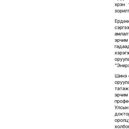
хүрэн
зорил
Ердөө
сэргэ
амлал
эрчим
гадаа
хэрэг
оруул
“Энерж
Шинэ 
оруул
татаж
эрчим
профе
Улсын
докто
оролц
холбо