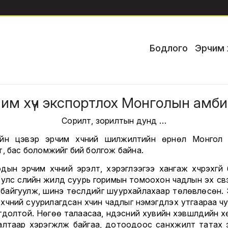
Бодлого
Эрчим 
им хүч экспортлох Монголын амб
Сорилт, зорилтын дунд …
йн цэвэр эрчим хүчний шилжилтийн өрнөл Монгол
т, бас боломжийг бий болгож байна.
дын эрчим хүчний эрэлт, хэрэглээгээ хангаж хүчрэхгүй 
улс сүүлийн жилд суурь горимын томоохон чадлын эх үүсвэ
н байгуулж, шинэ төслүүдийг шуурхайлахаар төлөвлөсөн. 
хүчний суурилагдсан хүчин чадлыг нэмэгдүүлэх утгаараа ч
гдолтой. Нөгөө талаасаа, үндэсний хувийн хэвшлүүдийн х
алтаар хэрэгжүүлж байгаа, дотоодоос санхүүжилт татах 