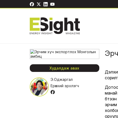
Эрч
Худалдаж авах
Дэлхи
сорил
Э.Оджаргал
Ерөнхий эрхлэгч
Дотоо
манай 
бүтээ
эрчим 
холбо
оруул