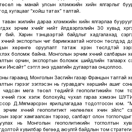
 төсөл нь манай улсын хүлэмжийн хийн ялгарлыг буу
тод хугацааг “хойш татах” талтай.
 таван жилийн дараа хүлэмжийн хийн ялгарлаа бууруу
эгдэх эрчим хүчийг нийт үйлдвэрлэлийн 30 хувьд хүргэх
т бий. Харин тэнцвэртэй байдлыг хадгалахад сэрг
 хүчний экспортын чиг баримжаатай ногоон төслүүдэд д
дын хөрөнгө оруулалт татаж хүрэн төслүүдтэй зэрэг
жүүлэх боломж байна. Монголын эрчим хүчний салбарын х
алтын орчин, экспортын боломж шийдлийн талаарх с
и Инсайт” сэтгүүл энэ удаагийн дугаартаа онцоллоо.
оны гараанд Монголын Засгийн газар Францын талтай х
алтын гэрээг үзэглэсэн нь гуравдагч хөршийн ашиг сон
 чадсан мега төсөл төдийгүй геополитикийн том то
 хүчний гэж хэлж болохуйц чухал гараа хэмээн ШУТ
ссор Д.Мягмарсүрэн ярилцлагадаа тодотгосон юм. “
 эрчим хүчний геополитикт нөлөөлөх хүчин зүйлс” с
рын зэрэг хамгаалсан тэрээр, салбарт олон тоглогчдыг
уулах нь Монголын геополитикийн тоглолтын ху
гдолтой хувилбар бөгөөд аюулгүй байдлын том стратеги