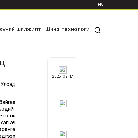
EN
хүчний шилжилт
Шинэ технологи
иц
2025-02-17
 Улсад
байгаа
рүүдийг
Энэ нь
ухал ач
өрөнгө
эдгээр