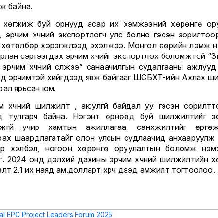
эж байна.
 хөгжиж буй орнууд асар их хэмжээний хөрөнгө ор
, эрчим хүчний экспортлогч улс болно гэсэн зорилтоо
 хөтөлбөр хэрэгжүүлээд эхэлжээ. Монгол өөрийн үлэмж 
рлан сэргээгдэх эрчим хүчийг экспортлох боломжтой “Зү
 эрчим хүчний сүлжээ” санаачилгын судалгааны ажлууд с
дэд эрчимтэй хийгдээд явж байгааг ШСБХТ-ийн Ахлах ш
рал ярьсан юм.
им хүчний шилжилт үү, аюулгүй байдал уу гэсэн сорилтт
д тулгарч байна. Нэгэнт өрнөөд буй шилжилтийг з
жгүй учир хамтын ажиллагаа, санхүүжилтийг өргөжү
рах шаардлагатайг олон улсын судлаачид анхааруулж 
р хэлбэл, ногоон хөрөнгө оруулалтын боломж нэм
 үг. 2024 онд дэлхий дахины эрчим хүчний шилжилтийн х
лт 2.1 их наяд ам.долларт хүрч дээд амжилт тогтоолоо.