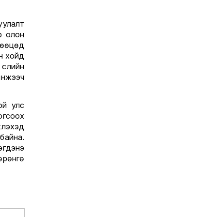
уулалт
р олон
нөөцөд
үн хойд
үүлийн
инжээч
ой улс
огсоох
үлэхэд
байна.
эгдэнэ
өрөнгө