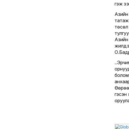
гэж үз
Азийн
татаж
төсөл
тулгуу
Азийн
жилүү
О.Бад
..Эрч
орнуу
болом
анхаа
Өөрөө
гэсэн
оруула