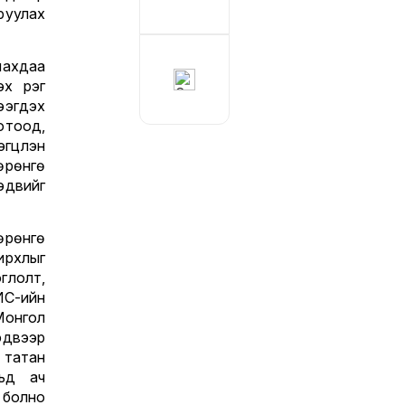
руулах
лахдаа
 үүрэг
ээгдэх
отоод,
цүүлэн
өрөнгө
эдвийг
өрөнгө
ирхлыг
глолт,
ИС-ийн
Монгол
эдвээр
 татан
вьд ач
 болно