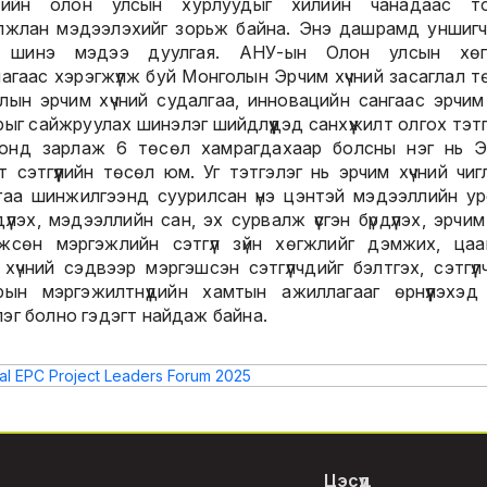
элийн олон улсын хурлуудыг хилийн чанадаас то
лжлан мэдээлэхийг зорьж байна. Энэ дашрамд уншиг
н шинэ мэдээ дуулгая. АНУ-ын Олон улсын хөг
лагаас хэрэгжүүлж буй Монголын Эрчим хүчний засаглал т
лын эрчим хүчний судалгаа, инновацийн сангаас эрчим 
ыг сайжруулах шинэлэг шийдлүүдэд санхүүжилт олгох тэт
онд зарлаж 6 төсөл хамрагдахаар болсны нэг нь 
т сэтгүүлийн төсөл юм. Уг тэтгэлэг нь эрчим хүчний чиг
гаа шинжилгээнд суурилсан үнэ цэнтэй мэдээллийн ур
үүлэх, мэдээллийн сан, эх сурвалж үүсгэн бүрдүүлэх, эрчим
жсөн мэргэжлийн сэтгүүл зүйн хөгжлийг дэмжих, ца
хүчний сэдвээр мэргэшсэн сэтгүүлчдийг бэлтгэх, сэтгүү
рын мэргэжилтнүүдийн хамтын ажиллагааг өрнүүлэхэд
эг болно гэдэгт найдаж байна.
Цэсүүд