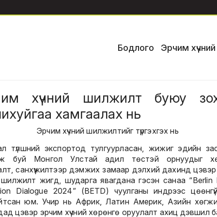
Бодлого
Эрчим хүчни
чим хүчний шилжилт буюу зох
ихуйгаа хамгаалах нь
Эрчим хүчний шилжилтийг түргэхгэх нь
л түлшний экспортод тулгуурласан, жижиг эдийн зас
иж буй Монгол Улстай адил төстэй орнуудыг хө
алт, санхүүжилтээр дэмжих замаар дэлхий дахинд цэвэр
й шилжилт жигд, шударга явагдана гэсэн санаа “Berlin 
ition Dialogue 2024” (BETD) чуулганы индрээс цөөнгү
йтсан юм. Учир нь Африк, Латин Америк, Азийн хөгж
дад цэвэр эрчим хүчний хөрөнгө оруулалт ахиц дэвшил б