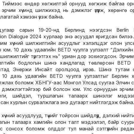
. Тиймээс өндөр хөгжилтэй орнууд хөгжиж байгаа ор
 эрчим хүчинд шилжихэд нь дэмжлэг үзүүлж, хөрөнгө о
лагатай хэмээн үзэж байна.
дугаар сарын 19-20-нд Берлинд нээгдсэн Berlin 
ition Dialogue 2024 хурлаар энэ асуудал яригдсан билээ
чим хүчний шилжилтийн асуудлыг хэлэлцдэг олон улс
р юм. 10 дахь удаагийн BETD чуулга уулзалт “Дэлхийн
 шилжилтийг түргэтгэх нь” уриан дор зохиогдсон. Эрчим
лтийн бодлогын шинэ хандлагад төвлөрсөн BETD 
лтад Энержи Инсайт оролцоод ирэв. Шинэ тутам сэ
 10 дахь удаагийн BETD чуулга уулзалтыг Берлин 
лжлах боломж ХБНГУ-аас Монгол Улсад суугаа Элчин 
 дэмжлэгтэйгээр бий болсон юм. Улс орнуудын эрчим 
еги, шийдэл, туршлагын талаарх шинэлэг мэдээлл
асан хурлын сурвалжлага энэ дугаарт нийтлэгдэж байна
хүчний асуудлууд, түүнийг тойрсон шийдлүүд, дэлхий нийт
агын талаарх хамгийн олон талт мэдээлэл, байр суури
с сонсох боломж олддог тул манай сэтгүүлийн реда