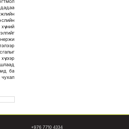
гтмол
чдадаа
жлийн
өслийн
хүчний
гэлгийг
Энержи
лэлээр
сгалыг
 хүчээр
ашлаад
лчид ба
 чухал
+976 7710 4334