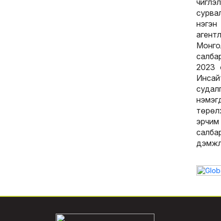
чигл
сурва
нэгэ
агент
Монго
салбар
2023 
Инсай
судал
нэмэгд
төрөл
эрчим 
салба
дэмжл