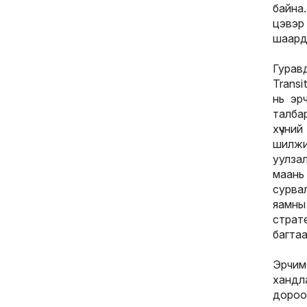
байна
цэвэр
шаард
Гурав
Trans
нь эр
талба
хүчний
шилжи
уулза
маань
сурва
яамны
страт
багта
Эрчим 
хандл
дороо