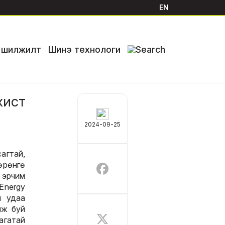
EN
й шилжилт
Шинэ технологи
ист
2024-09-25
агтай,
рөнгө
 эрчим
Energy
й удаа
иж буй
агатай