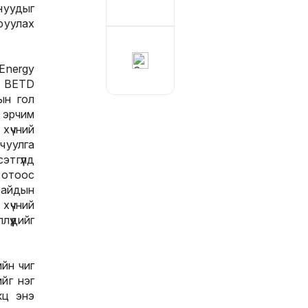
нуудыг
руулах
Energy
. BETD
ын гол
 эрчим
 хүчний
чуулга
тгүүлд
хотоос
сайдын
хүчний
үүдийг
.
ийн чиг
йг нэг
кц энэ