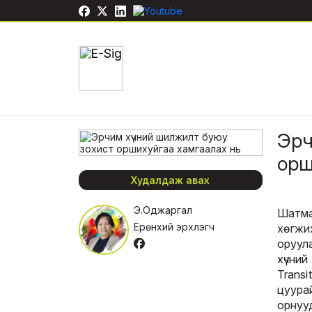
Эр
орш
Худалдаж авах
Э.Оджаргал
Шатма
Ерөнхий эрхлэгч
хөгж
оруул
хүчни
Trans
цуура
орнуу