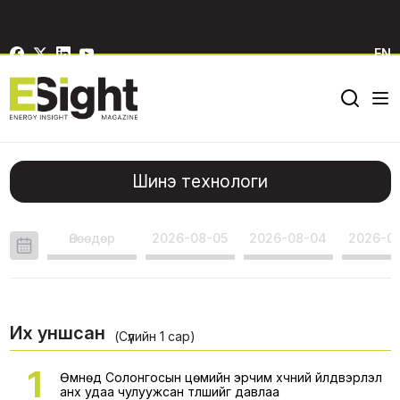
EN
Шинэ технологи
Өнөөдөр
2026-08-05
2026-08-04
2026-0
Их уншсан
(Сүүлийн 1 сар)
1
Өмнөд Солонгосын цөмийн эрчим хүчний үйлдвэрлэл
анх удаа чулуужсан түлшийг давлаа