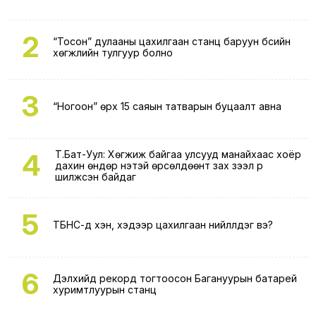
2
“Тосон” дулааны цахилгаан станц баруун бүсийн
хөгжлийн тулгуур болно
3
“Ногоон” өрх 15 саяын татварын буцаалт авна
4
Т.Бат-Уул: Хөгжиж байгаа улсууд манайхаас хоёр
дахин өндөр үнэтэй өрсөлдөөнт зах зээл рүү
шилжсэн байдаг
5
ТБНС-д хэн, хэдээр цахилгаан нийлүүлдэг вэ?
6
Дэлхийд рекорд тогтоосон Багануурын батарей
хуримтлуурын станц