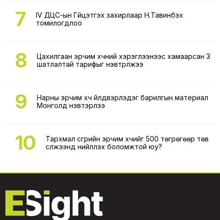
7
IV ДЦС-ын Гүйцэтгэх захирлаар Н.Тавинбэх
томилогдлоо
8
Цахилгаан эрчим хүчний хэрэглээнээс хамаарсан 3
шатлалтай тарифыг нэвтрүүлжээ
9
Нарны эрчим хүч үйлдвэрлэдэг барилгын материал
Монголд нэвтэрлээ
10
Тархмал үүсгүүрийн эрчим хүчийг 500 төгрөгөөр төв
сүлжээнд нийлүүлэх боломжтой юу?