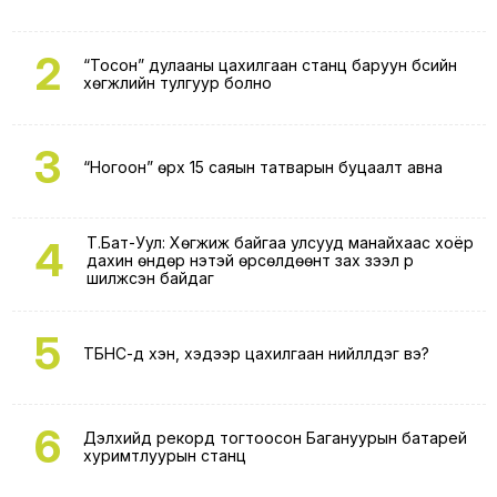
2
“Тосон” дулааны цахилгаан станц баруун бүсийн
хөгжлийн тулгуур болно
3
“Ногоон” өрх 15 саяын татварын буцаалт авна
4
Т.Бат-Уул: Хөгжиж байгаа улсууд манайхаас хоёр
дахин өндөр үнэтэй өрсөлдөөнт зах зээл рүү
шилжсэн байдаг
5
ТБНС-д хэн, хэдээр цахилгаан нийлүүлдэг вэ?
6
Дэлхийд рекорд тогтоосон Багануурын батарей
хуримтлуурын станц