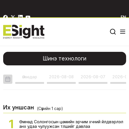
EN
Шинэ технологи
Өнөөдөр
2026-08-08
2026-08-07
2026-0
Их уншсан
(Сүүлийн 1 сар)
1
Өмнөд Солонгосын цөмийн эрчим хүчний үйлдвэрлэл
анх удаа чулуужсан түлшийг давлаа