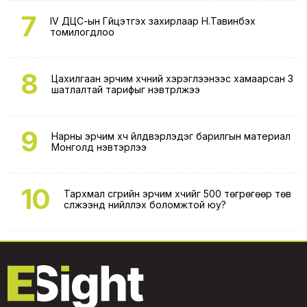
7
IV ДЦС-ын Гүйцэтгэх захирлаар Н.Тавинбэх
томилогдлоо
8
Цахилгаан эрчим хүчний хэрэглээнээс хамаарсан 3
шатлалтай тарифыг нэвтрүүлжээ
9
Нарны эрчим хүч үйлдвэрлэдэг барилгын материал
Монголд нэвтэрлээ
10
Тархмал үүсгүүрийн эрчим хүчийг 500 төгрөгөөр төв
сүлжээнд нийлүүлэх боломжтой юу?