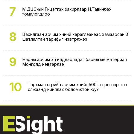
7
IV ДЦС-ын Гүйцэтгэх захирлаар Н.Тавинбэх
томилогдлоо
8
Цахилгаан эрчим хүчний хэрэглээнээс хамаарсан 3
шатлалтай тарифыг нэвтрүүлжээ
9
Нарны эрчим хүч үйлдвэрлэдэг барилгын материал
Монголд нэвтэрлээ
10
Тархмал үүсгүүрийн эрчим хүчийг 500 төгрөгөөр төв
сүлжээнд нийлүүлэх боломжтой юу?