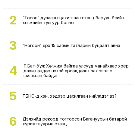
2
“Тосон” дулааны цахилгаан станц баруун бүсийн
хөгжлийн тулгуур болно
3
“Ногоон” өрх 15 саяын татварын буцаалт авна
4
Т.Бат-Уул: Хөгжиж байгаа улсууд манайхаас хоёр
дахин өндөр үнэтэй өрсөлдөөнт зах зээл рүү
шилжсэн байдаг
5
ТБНС-д хэн, хэдээр цахилгаан нийлүүлдэг вэ?
6
Дэлхийд рекорд тогтоосон Багануурын батарей
хуримтлуурын станц