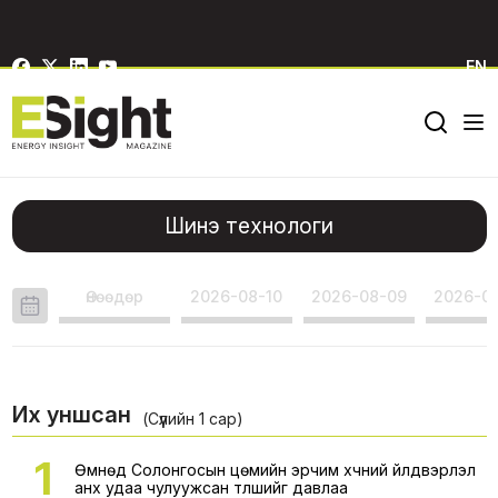
EN
Шинэ технологи
Өнөөдөр
2026-08-10
2026-08-09
2026-0
Их уншсан
(Сүүлийн 1 сар)
1
Өмнөд Солонгосын цөмийн эрчим хүчний үйлдвэрлэл
анх удаа чулуужсан түлшийг давлаа