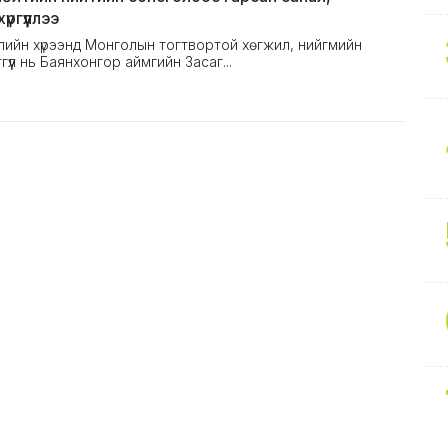
ргүүллээ
ийн хүрээнд Монголын тогтвортой хөгжил, нийгмийн
үл нь Баянхонгор аймгийн Засаг...