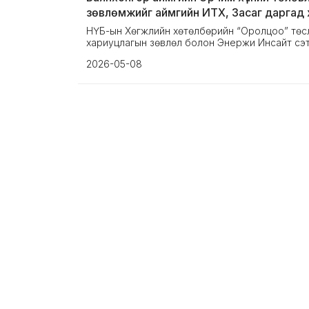
зөвлөмжийг аймгийн ИТХ, Засаг даргад хү
НҮБ-ын Хөгжлийн хөтөлбөрийн “Оролцоо” төсл
хариуцлагын зөвлөл болон Энержи Инсайт сэтгү
2026-05-08