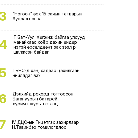
3
“Ногоон” өрх 15 саяын татварын
буцаалт авна
Т.Бат-Уул: Хөгжиж байгаа улсууд
4
манайхаас хоёр дахин өндөр
үнэтэй өрсөлдөөнт зах зээл рүү
шилжсэн байдаг
5
ТБНС-д хэн, хэдээр цахилгаан
нийлүүлдэг вэ?
6
Дэлхийд рекорд тогтоосон
Багануурын батарей
хуримтлуурын станц
7
IV ДЦС-ын Гүйцэтгэх захирлаар
Н.Тавинбэх томилогдлоо