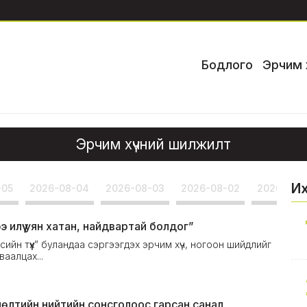
Бодлого
Эрчим 
Эрчим хүчний шилжилт
И
-05
2026-08-04
2026-08-03
2026-08-02
2026-08-
илүү уян хатан, найдвартай болдог”
ийн түүх” буландаа сэргээгдэх эрчим хүч, ногоон шийдлийг
ваалцах...
өлтийн нийтийн сонсголоос гарсан санал,