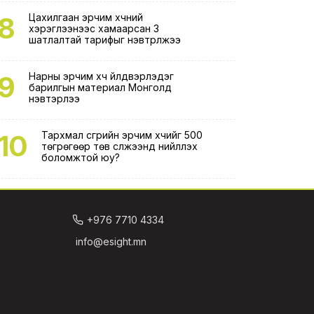
8
Цахилгаан эрчим хүчний
хэрэглээнээс хамаарсан 3
шатлалтай тарифыг нэвтрүүлжээ
9
Нарны эрчим хүч үйлдвэрлэдэг
барилгын материал Монголд
нэвтэрлээ
10
Тархмал үүсгүүрийн эрчим хүчийг 500
төгрөгөөр төв сүлжээнд нийлүүлэх
боломжтой юу?
+976 7710 4334
info@esight.mn