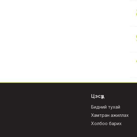
Цэсүүд
Бидний тухай
Хамтран ажиллах
Холбоо барих