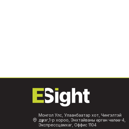
Монгол Улс, Улаанбаатар хот, Чингэлтэй
дүүрэг,1-р хороо, Энхтайваны өргөн чөлөө-4,
Экспрессцамхаг, Оффис 1104