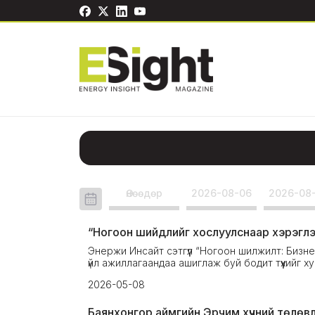
Өнөөдөр
2026-08-06
2026-08
“Ногоон шийдлийг хослуулснаар хэрэглээ 
Энержи Инсайт сэтгүүл “Ногоон шилжилт: Бизнес
үйл ажиллагаандаа ашиглаж буй бодит түүхийг ху
2026-05-08
Баянхонгор аймгийн Эрчим хүчний төлөвл