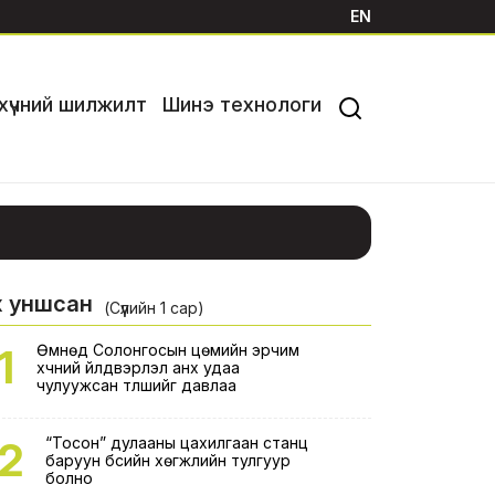
EN
хүчний шилжилт
Шинэ технологи
х уншсан
01
2026-07-31
2026-07-30
2026-07-29
(Сүүлийн 1 сар)
1
Өмнөд Солонгосын цөмийн эрчим
хүчний үйлдвэрлэл анх удаа
чулуужсан түлшийг давлаа
2
“Тосон” дулааны цахилгаан станц
баруун бүсийн хөгжлийн тулгуур
болно