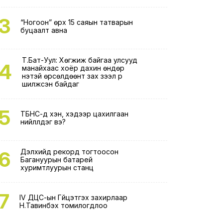
3
“Ногоон” өрх 15 саяын татварын
буцаалт авна
Т.Бат-Уул: Хөгжиж байгаа улсууд
4
манайхаас хоёр дахин өндөр
үнэтэй өрсөлдөөнт зах зээл рүү
шилжсэн байдаг
5
ТБНС-д хэн, хэдээр цахилгаан
нийлүүлдэг вэ?
6
Дэлхийд рекорд тогтоосон
Багануурын батарей
хуримтлуурын станц
7
IV ДЦС-ын Гүйцэтгэх захирлаар
Н.Тавинбэх томилогдлоо