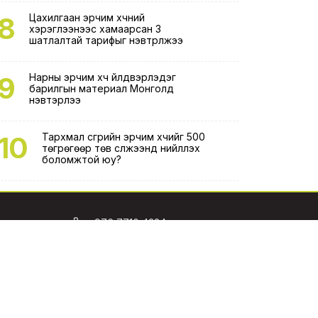
8
Цахилгаан эрчим хүчний
хэрэглээнээс хамаарсан 3
шатлалтай тарифыг нэвтрүүлжээ
9
Нарны эрчим хүч үйлдвэрлэдэг
барилгын материал Монголд
нэвтэрлээ
10
Тархмал үүсгүүрийн эрчим хүчийг 500
төгрөгөөр төв сүлжээнд нийлүүлэх
боломжтой юу?
+976 7710 4334
info@esight.mn