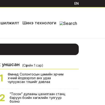
EN
й шилжилт
Шинэ технологи
х уншсан
2026-08-01
2026-07-31
2026-07-30
(Сүүлийн 1 сар)
1
Өмнөд Солонгосын цөмийн эрчим
хүчний үйлдвэрлэл анх удаа
чулуужсан түлшийг давлаа
2
“Тосон” дулааны цахилгаан станц
баруун бүсийн хөгжлийн тулгуур
болно